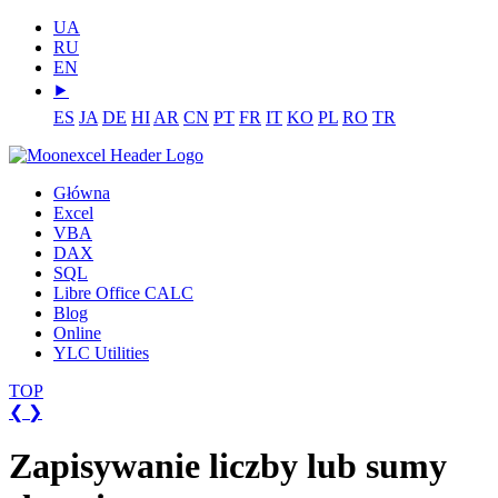
UA
RU
EN
⯈
ES
JA
DE
HI
AR
CN
PT
FR
IT
KO
PL
RO
TR
Główna
Excel
VBA
DAX
SQL
Libre Office CALC
Blog
Online
YLC Utilities
TOP
❮
❯
Zapisywanie liczby lub sumy