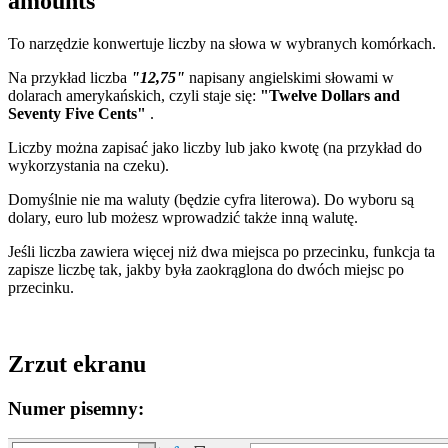
amounts
To narzędzie konwertuje liczby na słowa w wybranych komórkach.
Na przykład liczba
"12,75"
napisany angielskimi słowami w
dolarach amerykańskich, czyli staje się:
"Twelve Dollars and
Seventy Five Cents"
.
Liczby można zapisać jako liczby lub jako kwotę (na przykład do
wykorzystania na czeku).
Domyślnie nie ma waluty (będzie cyfra literowa). Do wyboru są
dolary, euro lub możesz wprowadzić także inną walutę.
Jeśli liczba zawiera więcej niż dwa miejsca po przecinku, funkcja ta
zapisze liczbę tak, jakby była zaokrąglona do dwóch miejsc po
przecinku.
Zrzut ekranu
Numer pisemny: