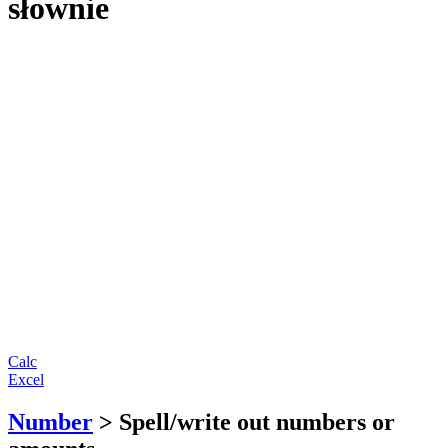
słownie
Calc
Excel
Number
> Spell/write out numbers or