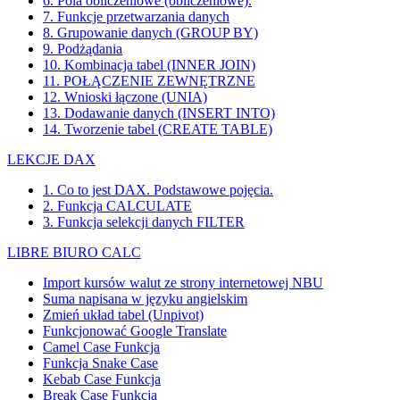
6. Pola obliczeniowe (obliczeniowe).
7. Funkcje przetwarzania danych
8. Grupowanie danych (GROUP BY)
9. Podżądania
10. Kombinacja tabel (INNER JOIN)
11. POŁĄCZENIE ZEWNĘTRZNE
12. Wnioski łączone (UNIA)
13. Dodawanie danych (INSERT INTO)
14. Tworzenie tabel (CREATE TABLE)
LEKCJE DAX
1. Co to jest DAX. Podstawowe pojęcia.
2. Funkcja CALCULATE
3. Funkcja selekcji danych FILTER
LIBRE BIURO CALC
Import kursów walut ze strony internetowej NBU
Suma napisana w języku angielskim
Zmień układ tabel (Unpivot)
Funkcjonować
Google Translate
Camel Case Funkcja
Funkcja Snake Case
Kebab Case Funkcja
Break Case Funkcja