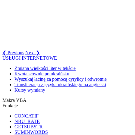
❮ Previous
Next ❯
USŁUGI INTERNETOWE
Zmiana wielkości liter w tekście
Kwota słownie po ukraińsku
Wyszukaj łacinę za pomocą cyrylicy i odwrotnie
Transliteracja z języka ukraińskiego na angielski
Kursy wymiany
Makra VBA
Funkcje
CONCATIF
NBU_RATE
GETSUBSTR
SUMINWORDS