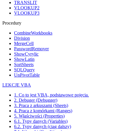
TRANSLIT
VLOOKUP2
VLOOKUP3
Procedury
CombineWorkbooks
Division
MergeCell
PasswordRemover
ShowCyrylic
ShowLatin
SortSheets
SQLQuery
UnPivotTable
LEKCJE VBA
1. Co to jest VBA, podstawowe pojęcia.
2. Debuger (Debugger)
3. Praca z arkuszami (Sheets)
4. Praca z komórkami (Ranges)
5. Właściwości (Properties)
6.1. Typy danych (Variables)
6.2. Typy danych (ciąg dalszy)