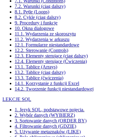
7.1. Warunki (Conditions)
7.2. Warunki (ciąg dalszy)
8.1. Pętle (Loops)
8.2. Cykle (ciąg dalszy)
9. Procedury i funkcje
10. Okna dialogowe
11.1. Wydarzenia ze skoroszytu
11.2. Wydarzenia w arkuszu
12.1. Formularze niestandardowe
12.2. Sterowanie (Controls)
12.3. Elementy sterujące (ciąg dalszy)
12.4. Elementy sterujące (Ćwiczenia)
13.1. Tablice (Arrays)
13.2. Tablice (ciąg dalszy)
13.3. Tablice (ćwiczenia)
14.1. Korzystanie z funkcji Excel
14.2. Tworzenie funkcji niestandardowej
LEKCJE SQL
1. Język SQL, podstawowe pojęcia.
2. Wybór danych (WYBIERZ)
3. Sortowanie danych (ORDER BY)
4. Filtrowanie danych (GDZIE)
5. Używanie metaznaków (LIKE)