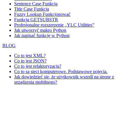
Sentence Case Funkcja
Title Case Funkcja
Fuzzy Lookup
Funkcjonować
Funkcja GETSUBSTR
Profesjonalne rozszerzenie „YLC Utilities”
Jak utworzyć makro Python
Jak napisać funkcję w Python
BLOG
Co to jest XML?
Co to jest JSON?
Co to jest refaktoryzacja?
Co to są sieci komputerowe. Podstawowe pojęcia.
Jak dowiedzieć się, że użytkownik wszedł na stronę z
urządzenia mobilnego?