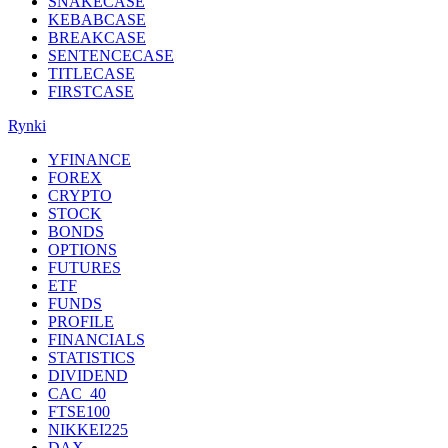
SNAKECASE
KEBABCASE
BREAKCASE
SENTENCECASE
TITLECASE
FIRSTCASE
Rynki
YFINANCE
FOREX
CRYPTO
STOCK
BONDS
OPTIONS
FUTURES
ETF
FUNDS
PROFILE
FINANCIALS
STATISTICS
DIVIDEND
CAC_40
FTSE100
NIKKEI225
DAX