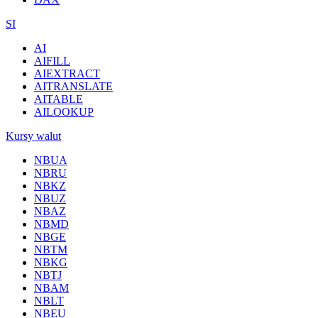
SI
AI
AIFILL
AIEXTRACT
AITRANSLATE
AITABLE
AILOOKUP
Kursy walut
NBUA
NBRU
NBKZ
NBUZ
NBAZ
NBMD
NBGE
NBTM
NBKG
NBTJ
NBAM
NBLT
NBEU