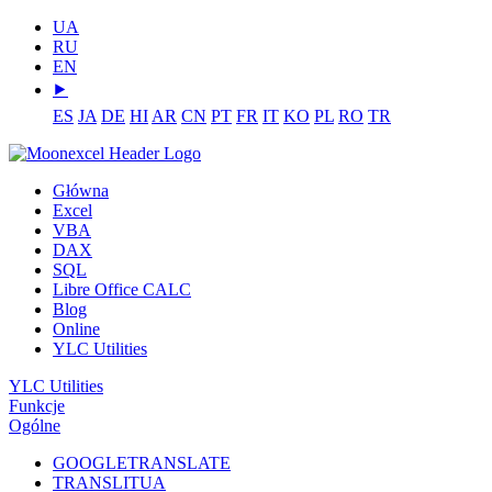
UA
RU
EN
⯈
ES
JA
DE
HI
AR
CN
PT
FR
IT
KO
PL
RO
TR
Główna
Excel
VBA
DAX
SQL
Libre Office CALC
Blog
Online
YLC Utilities
YLC Utilities
Funkcje
Ogólne
GOOGLETRANSLATE
TRANSLITUA