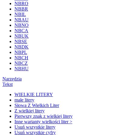
NBRO
NBBR
NBIL
NBAU
NBNO
NBCA
NBUK
NBSE
NBDK
NBPL
NBCH
NBCZ
NBHU
Narzędzia
Tekst
WIELKIE LITERY
małe litery
Słowa Z Wielkich Liter
Z wielkiej litery
Pierwszy znak z wielkiej litery
Inne warianty wielkości liter >
Usuń wszystkie litery
Usuń wszystkie cyfry