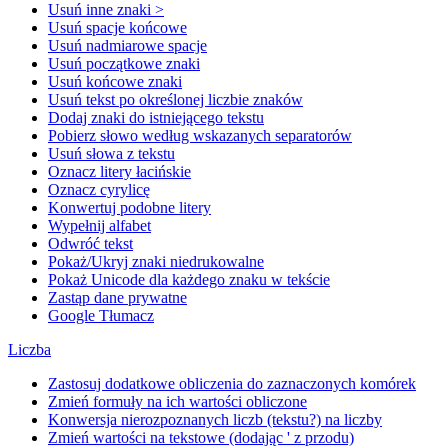
Usuń inne znaki >
Usuń spacje końcowe
Usuń nadmiarowe spacje
Usuń początkowe znaki
Usuń końcowe znaki
Usuń tekst po określonej liczbie znaków
Dodaj znaki do istniejącego tekstu
Pobierz słowo według wskazanych separatorów
Usuń słowa z tekstu
Oznacz litery łacińskie
Oznacz cyrylicę
Konwertuj podobne litery
Wypełnij alfabet
Odwróć tekst
Pokaż/Ukryj znaki niedrukowalne
Pokaż Unicode dla każdego znaku w tekście
Zastąp dane prywatne
Google Tłumacz
Liczba
Zastosuj dodatkowe obliczenia do zaznaczonych komórek
Zmień formuły na ich wartości obliczone
Konwersja nierozpoznanych liczb (tekstu?) na liczby
Zmień wartości na tekstowe (dodając ' z przodu)