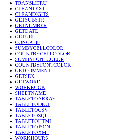
TRANSLITRU
CLEANTEXT
CLEANDIGITS
GETSUBSTR
GETNUMBER
GETDATE
GETURL
CONCATIF
SUMBYCELLCOLOR
COUNTBYCELLCOLOR
SUMBYFONTCOLOR
COUNTBYFONTCOLOR
GETCOMMENT
GETSEX
GETWORD
WORKBOOK
SHEETNAME
TABLETOARRAY
TABLETODICT
TABLETOCSV
TABLETOSQL
TABLETOHTML
TABLETOJSON
TABLETOXML
WORKHOURS