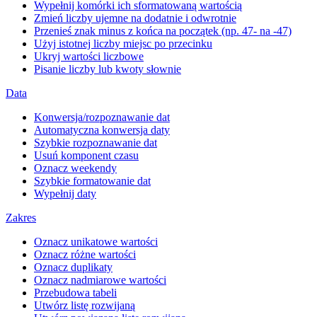
Wypełnij komórki ich sformatowaną wartością
Zmień liczby ujemne na dodatnie i odwrotnie
Przenieś znak minus z końca na początek (np. 47- na -47)
Użyj istotnej liczby miejsc po przecinku
Ukryj wartości liczbowe
Pisanie liczby lub kwoty słownie
Data
Konwersja/rozpoznawanie dat
Automatyczna konwersja daty
Szybkie rozpoznawanie dat
Usuń komponent czasu
Oznacz weekendy
Szybkie formatowanie dat
Wypełnij daty
Zakres
Oznacz unikatowe wartości
Oznacz różne wartości
Oznacz duplikaty
Oznacz nadmiarowe wartości
Przebudowa tabeli
Utwórz listę rozwijaną