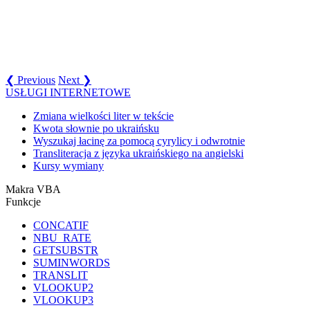
❮ Previous
Next ❯
USŁUGI INTERNETOWE
Zmiana wielkości liter w tekście
Kwota słownie po ukraińsku
Wyszukaj łacinę za pomocą cyrylicy i odwrotnie
Transliteracja z języka ukraińskiego na angielski
Kursy wymiany
Makra VBA
Funkcje
CONCATIF
NBU_RATE
GETSUBSTR
SUMINWORDS
TRANSLIT
VLOOKUP2
VLOOKUP3