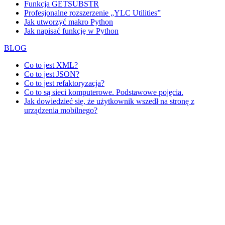
Funkcja GETSUBSTR
Profesjonalne rozszerzenie „YLC Utilities”
Jak utworzyć makro Python
Jak napisać funkcję w Python
BLOG
Co to jest XML?
Co to jest JSON?
Co to jest refaktoryzacja?
Co to są sieci komputerowe. Podstawowe pojęcia.
Jak dowiedzieć się, że użytkownik wszedł na stronę z
urządzenia mobilnego?