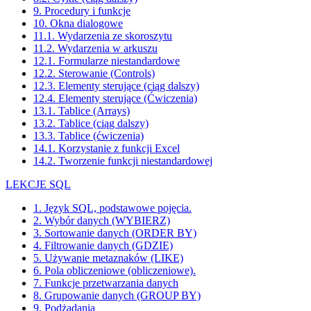
9. Procedury i funkcje
10. Okna dialogowe
11.1. Wydarzenia ze skoroszytu
11.2. Wydarzenia w arkuszu
12.1. Formularze niestandardowe
12.2. Sterowanie (Controls)
12.3. Elementy sterujące (ciąg dalszy)
12.4. Elementy sterujące (Ćwiczenia)
13.1. Tablice (Arrays)
13.2. Tablice (ciąg dalszy)
13.3. Tablice (ćwiczenia)
14.1. Korzystanie z funkcji Excel
14.2. Tworzenie funkcji niestandardowej
LEKCJE SQL
1. Język SQL, podstawowe pojęcia.
2. Wybór danych (WYBIERZ)
3. Sortowanie danych (ORDER BY)
4. Filtrowanie danych (GDZIE)
5. Używanie metaznaków (LIKE)
6. Pola obliczeniowe (obliczeniowe).
7. Funkcje przetwarzania danych
8. Grupowanie danych (GROUP BY)
9. Podżądania