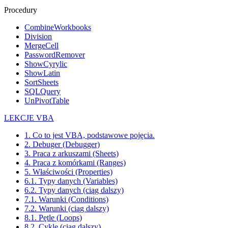
Procedury
CombineWorkbooks
Division
MergeCell
PasswordRemover
ShowCyrylic
ShowLatin
SortSheets
SQLQuery
UnPivotTable
LEKCJE VBA
1. Co to jest VBA, podstawowe pojęcia.
2. Debuger (Debugger)
3. Praca z arkuszami (Sheets)
4. Praca z komórkami (Ranges)
5. Właściwości (Properties)
6.1. Typy danych (Variables)
6.2. Typy danych (ciąg dalszy)
7.1. Warunki (Conditions)
7.2. Warunki (ciąg dalszy)
8.1. Pętle (Loops)
8.2. Cykle (ciąg dalszy)