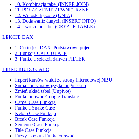
10. Kombinacja tabel (INNER JOIN)
11. POŁĄCZENIE ZEWNĘTRZNE
12. Wnioski łączone (UNIA)
13. Dodawanie danych (INSERT INTO)
14. Tworzenie tabel (CREATE TABLE)
LEKCJE DAX
1. Co to jest DAX. Podstawowe pojęcia.
2. Funkcja CALCULATE
3. Funkcja selekcji danych FILTER
LIBRE BIURO CALC
Import kursów walut ze strony internetowej NBU
Suma napisana w języku angielskim
Zmień układ tabel (Unpivot)
Funkcjonować
Google Translate
Camel Case Funkcja
Funkcja Snake Case
Kebab Case Funkcja
Break Case Funkcja
Sentence Case Funkcja
Title Case Funkcja
Fuzzy Lookup
Funkcjonować