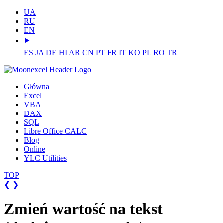
UA
RU
EN
⯈
ES
JA
DE
HI
AR
CN
PT
FR
IT
KO
PL
RO
TR
Główna
Excel
VBA
DAX
SQL
Libre Office CALC
Blog
Online
YLC Utilities
TOP
❮
❯
Zmień wartość na tekst