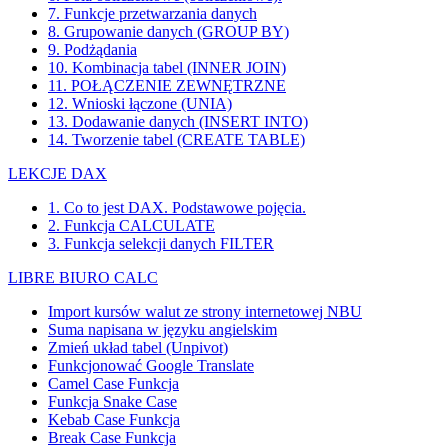
7. Funkcje przetwarzania danych
8. Grupowanie danych (GROUP BY)
9. Podżądania
10. Kombinacja tabel (INNER JOIN)
11. POŁĄCZENIE ZEWNĘTRZNE
12. Wnioski łączone (UNIA)
13. Dodawanie danych (INSERT INTO)
14. Tworzenie tabel (CREATE TABLE)
LEKCJE DAX
1. Co to jest DAX. Podstawowe pojęcia.
2. Funkcja CALCULATE
3. Funkcja selekcji danych FILTER
LIBRE BIURO CALC
Import kursów walut ze strony internetowej NBU
Suma napisana w języku angielskim
Zmień układ tabel (Unpivot)
Funkcjonować
Google Translate
Camel Case Funkcja
Funkcja Snake Case
Kebab Case Funkcja
Break Case Funkcja