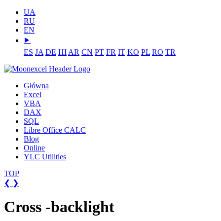
UA
RU
EN
⯈
ES
JA
DE
HI
AR
CN
PT
FR
IT
KO
PL
RO
TR
Główna
Excel
VBA
DAX
SQL
Libre Office CALC
Blog
Online
YLC Utilities
TOP
❮
❯
Cross -backlight