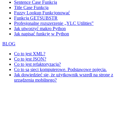
Sentence Case Funkcja
Title Case Funkcja
Fuzzy Lookup
Funkcjonować
Funkcja GETSUBSTR
Profesjonalne rozszerzenie „YLC Utilities”
Jak utworzyć makro Python
Jak napisać funkcję w Python
BLOG
Co to jest XML?
Co to jest JSON?
Co to jest refaktoryzacja?
Co to są sieci komputerowe. Podstawowe pojęcia.
Jak dowiedzieć się, że użytkownik wszedł na stronę z
urządzenia mobilnego?