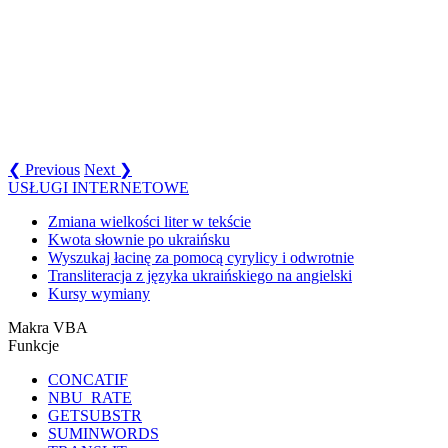
❮ Previous
Next ❯
USŁUGI INTERNETOWE
Zmiana wielkości liter w tekście
Kwota słownie po ukraińsku
Wyszukaj łacinę za pomocą cyrylicy i odwrotnie
Transliteracja z języka ukraińskiego na angielski
Kursy wymiany
Makra VBA
Funkcje
CONCATIF
NBU_RATE
GETSUBSTR
SUMINWORDS