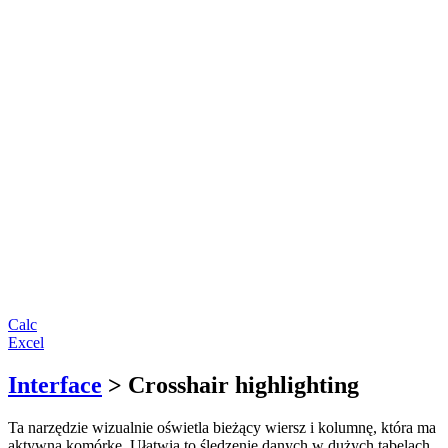
Calc
Excel
Interface
> Crosshair highlighting
Ta narzędzie wizualnie oświetla bieżący wiersz i kolumnę, która ma
aktywną komórkę. Ułatwia to śledzenie danych w dużych tabelach,