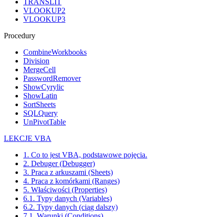
TRANSLIT
VLOOKUP2
VLOOKUP3
Procedury
CombineWorkbooks
Division
MergeCell
PasswordRemover
ShowCyrylic
ShowLatin
SortSheets
SQLQuery
UnPivotTable
LEKCJE VBA
1. Co to jest VBA, podstawowe pojęcia.
2. Debuger (Debugger)
3. Praca z arkuszami (Sheets)
4. Praca z komórkami (Ranges)
5. Właściwości (Properties)
6.1. Typy danych (Variables)
6.2. Typy danych (ciąg dalszy)
7.1. Warunki (Conditions)