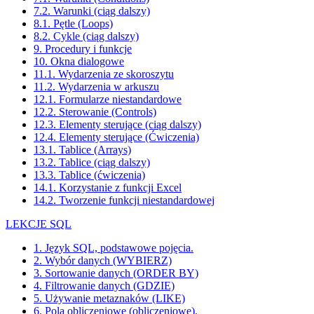
7.2. Warunki (ciąg dalszy)
8.1. Pętle (Loops)
8.2. Cykle (ciąg dalszy)
9. Procedury i funkcje
10. Okna dialogowe
11.1. Wydarzenia ze skoroszytu
11.2. Wydarzenia w arkuszu
12.1. Formularze niestandardowe
12.2. Sterowanie (Controls)
12.3. Elementy sterujące (ciąg dalszy)
12.4. Elementy sterujące (Ćwiczenia)
13.1. Tablice (Arrays)
13.2. Tablice (ciąg dalszy)
13.3. Tablice (ćwiczenia)
14.1. Korzystanie z funkcji Excel
14.2. Tworzenie funkcji niestandardowej
LEKCJE SQL
1. Język SQL, podstawowe pojęcia.
2. Wybór danych (WYBIERZ)
3. Sortowanie danych (ORDER BY)
4. Filtrowanie danych (GDZIE)
5. Używanie metaznaków (LIKE)
6. Pola obliczeniowe (obliczeniowe).