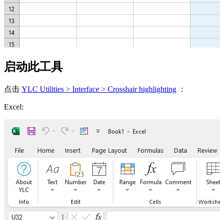
启动此工具
点击
YLC Utilities > Interface > Crosshair highlighting
：
Excel: