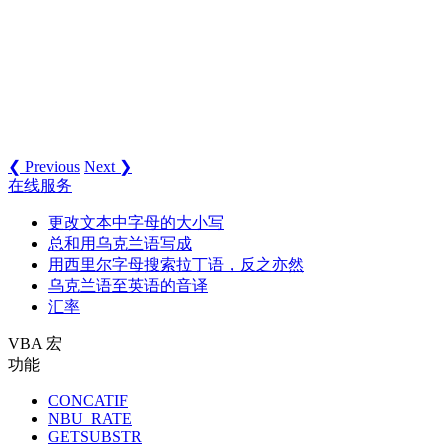
❮ Previous
Next ❯
在线服务
更改文本中字母的大小写
总和用乌克兰语写成
用西里尔字母搜索拉丁语，反之亦然
乌克兰语至英语的音译
汇率
VBA 宏
功能
CONCATIF
NBU_RATE
GETSUBSTR