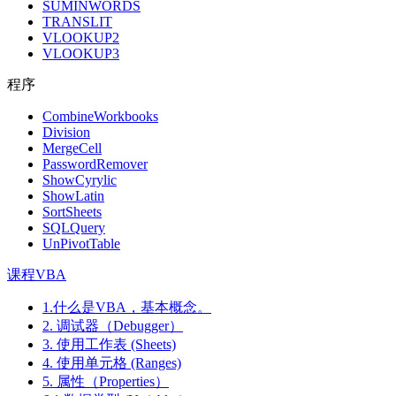
SUMINWORDS
TRANSLIT
VLOOKUP2
VLOOKUP3
程序
CombineWorkbooks
Division
MergeCell
PasswordRemover
ShowCyrylic
ShowLatin
SortSheets
SQLQuery
UnPivotTable
课程VBA
1.什么是VBA，基本概念。
2. 调试器（Debugger）
3. 使用工作表 (Sheets)
4. 使用单元格 (Ranges)
5. 属性（Properties）