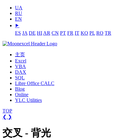
UA
RU
EN
⯈
ES
JA
DE
HI
AR
CN
PT
FR
IT
KO
PL
RO
TR
主页
Excel
VBA
DAX
SQL
Libre Office CALC
Blog
Online
YLC Utilities
TOP
❮
❯
交叉 - 背光