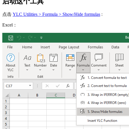
启动这个工具
点击
YLC Utilities > Formula > Show/Hide formulas
:
Excel：