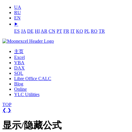
UA
RU
EN
⯈
ES
JA
DE
HI
AR
CN
PT
FR
IT
KO
PL
RO
TR
主页
Excel
VBA
DAX
SQL
Libre Office CALC
Blog
Online
YLC Utilities
TOP
❮
❯
显示/隐藏公式