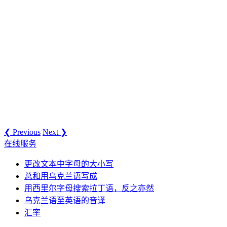
❮ Previous
Next ❯
在线服务
更改文本中字母的大小写
总和用乌克兰语写成
用西里尔字母搜索拉丁语，反之亦然
乌克兰语至英语的音译
汇率