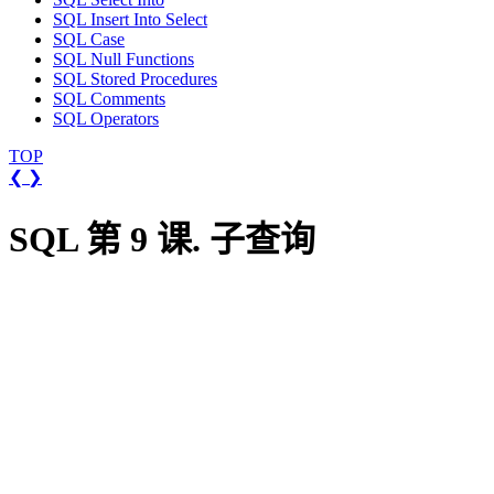
SQL Insert Into Select
SQL Case
SQL Null Functions
SQL Stored Procedures
SQL Comments
SQL Operators
TOP
❮
❯
SQL 第 9 课. 子查询