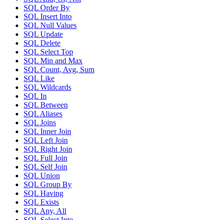
SQL Order By
SQL Insert Into
SQL Null Values
SQL Update
SQL Delete
SQL Select Top
SQL Min and Max
SQL Count, Avg, Sum
SQL Like
SQL Wildcards
SQL In
SQL Between
SQL Aliases
SQL Joins
SQL Inner Join
SQL Left Join
SQL Right Join
SQL Full Join
SQL Self Join
SQL Union
SQL Group By
SQL Having
SQL Exists
SQL Any, All
SQL Select Into