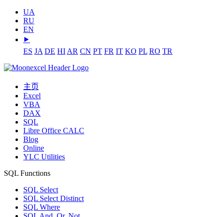
UA
RU
EN
⯈
ES
JA
DE
HI
AR
CN
PT
FR
IT
KO
PL
RO
TR
主页
Excel
VBA
DAX
SQL
Libre Office CALC
Blog
Online
YLC Utilities
SQL Functions
SQL Select
SQL Select Distinct
SQL Where
SQL And, Or, Not