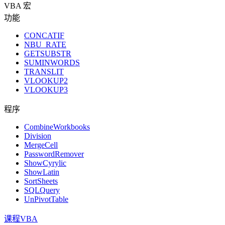
VBA 宏
功能
CONCATIF
NBU_RATE
GETSUBSTR
SUMINWORDS
TRANSLIT
VLOOKUP2
VLOOKUP3
程序
CombineWorkbooks
Division
MergeCell
PasswordRemover
ShowCyrylic
ShowLatin
SortSheets
SQLQuery
UnPivotTable
课程VBA