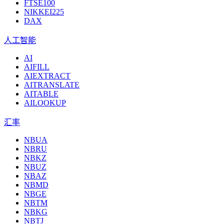
FTSE100
NIKKEI225
DAX
人工智能
AI
AIFILL
AIEXTRACT
AITRANSLATE
AITABLE
AILOOKUP
汇率
NBUA
NBRU
NBKZ
NBUZ
NBAZ
NBMD
NBGE
NBTM
NBKG
NBTJ