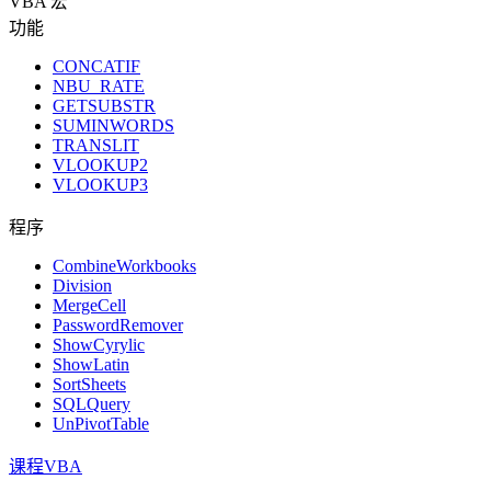
VBA 宏
功能
CONCATIF
NBU_RATE
GETSUBSTR
SUMINWORDS
TRANSLIT
VLOOKUP2
VLOOKUP3
程序
CombineWorkbooks
Division
MergeCell
PasswordRemover
ShowCyrylic
ShowLatin
SortSheets
SQLQuery
UnPivotTable
课程VBA