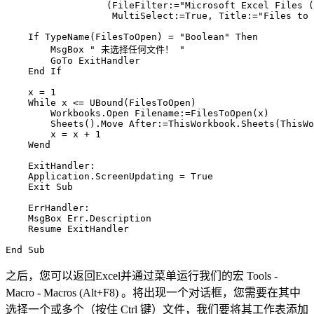
                  (FileFilter:="Microsoft Excel Files (
                   MultiSelect:=True, Title:="Files to 
    If TypeName(FilesToOpen) = "Boolean" Then

        MsgBox " 未选择任何文件！ "

        GoTo ExitHandler

    End If

    x = 1

    While x <= UBound(FilesToOpen)

        Workbooks.Open Filename:=FilesToOpen(x)

        Sheets().Move After:=ThisWorkbook.Sheets(ThisWo
        x = x + 1

    Wend

    ExitHandler:

    Application.ScreenUpdating = True

    Exit Sub

    ErrHandler:

    MsgBox Err.Description

    Resume ExitHandler

之后，您可以返回Excel并通过菜单运行我们的宏
Tools -
Macro - Macros (Alt+F8)
。将出现一个对话框，您需要在其中
选择一个或多个（按住 Ctrl 键）文件，我们要将其工作表添加