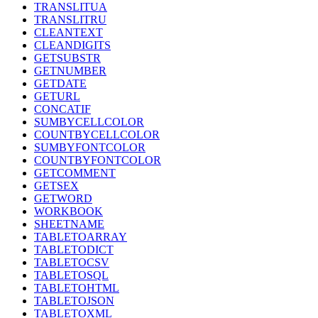
TRANSLITUA
TRANSLITRU
CLEANTEXT
CLEANDIGITS
GETSUBSTR
GETNUMBER
GETDATE
GETURL
CONCATIF
SUMBYCELLCOLOR
COUNTBYCELLCOLOR
SUMBYFONTCOLOR
COUNTBYFONTCOLOR
GETCOMMENT
GETSEX
GETWORD
WORKBOOK
SHEETNAME
TABLETOARRAY
TABLETODICT
TABLETOCSV
TABLETOSQL
TABLETOHTML
TABLETOJSON
TABLETOXML