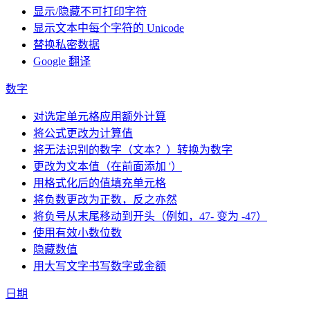
显示/隐藏不可打印字符
显示文本中每个字符的 Unicode
替换私密数据
Google 翻译
数字
对选定单元格应用额外计算
将公式更改为计算值
将无法识别的数字（文本？）转换为数字
更改为文本值（在前面添加 '）
用格式化后的值填充单元格
将负数更改为正数，反之亦然
将负号从末尾移动到开头（例如，47- 变为 -47）
使用有效小数位数
隐藏数值
用大写文字书写数字或金额
日期