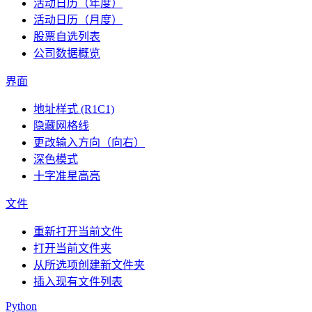
活动日历（年度）
活动日历（月度）
股票自选列表
公司数据概览
界面
地址样式 (R1C1)
隐藏网格线
更改输入方向（向右）
深色模式
十字准星高亮
文件
重新打开当前文件
打开当前文件夹
从所选项创建新文件夹
插入现有文件列表
Python