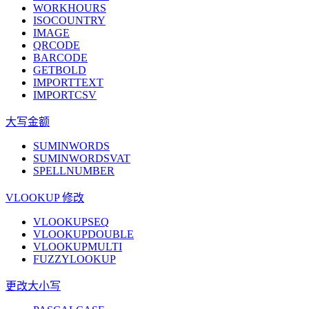
WORKHOURS
ISOCOUNTRY
IMAGE
QRCODE
BARCODE
GETBOLD
IMPORTTEXT
IMPORTCSV
大写金额
SUMINWORDS
SUMINWORDSVAT
SPELLNUMBER
VLOOKUP 修改
VLOOKUPSEQ
VLOOKUPDOUBLE
VLOOKUPMULTI
FUZZYLOOKUP
更改大小写