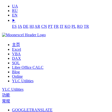
UA
RU
EN
⯈
ES
JA
DE
HI
AR
CN
PT
FR
IT
KO
PL
RO
TR
主页
Excel
VBA
DAX
SQL
Libre Office CALC
Blog
Online
YLC Utilities
YLC Utilities
功能
常规
GOOGLETRANSLATE