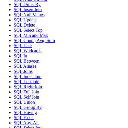
SQL Order By
SQL Insert Into
SQL Null Values
SQL Update
SQL Delete
SQL Select Top
SQL Min and Max
SQL Count, Avg, Sum
SQL Like
SQL Wildcards
SQL In
SQL Between
SQL Aliases
SQL Joins
SQL Inner Join
SQL Left Join
SQL Right Join
SQL Full Join
SQL Self Join
SQL Union
SQL Group By
SQL Having
SQL Exists
SQL Any, All
SQL Select Into