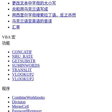
更改文本中字母的大小写
总和用乌克兰语写成
用西里尔字母搜索拉丁语，反之亦然
乌克兰语至英语的音译
汇率
VBA 宏
功能
CONCATIF
NBU_RATE
GETSUBSTR
SUMINWORDS
TRANSLIT
VLOOKUP2
VLOOKUP3
程序
CombineWorkbooks
Division
MergeCell
PasswordRemover