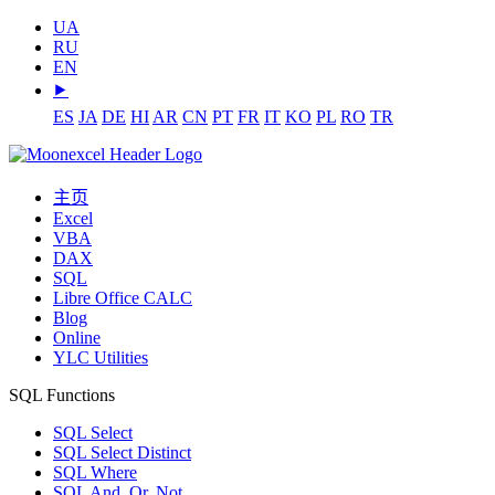
UA
RU
EN
⯈
ES
JA
DE
HI
AR
CN
PT
FR
IT
KO
PL
RO
TR
主页
Excel
VBA
DAX
SQL
Libre Office CALC
Blog
Online
YLC Utilities
SQL Functions
SQL Select
SQL Select Distinct
SQL Where
SQL And, Or, Not