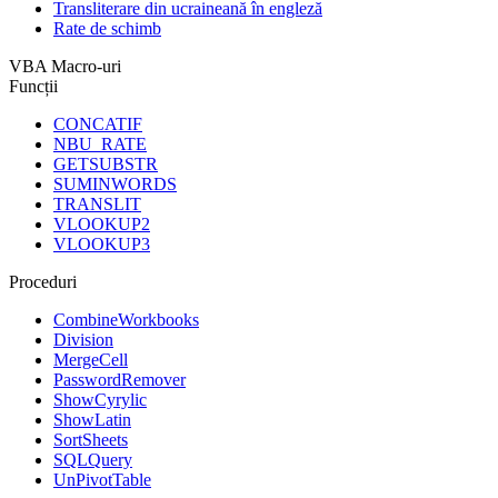
Transliterare din ucraineană în engleză
Rate de schimb
VBA Macro-uri
Funcții
CONCATIF
NBU_RATE
GETSUBSTR
SUMINWORDS
TRANSLIT
VLOOKUP2
VLOOKUP3
Proceduri
CombineWorkbooks
Division
MergeCell
PasswordRemover
ShowCyrylic
ShowLatin
SortSheets
SQLQuery
UnPivotTable