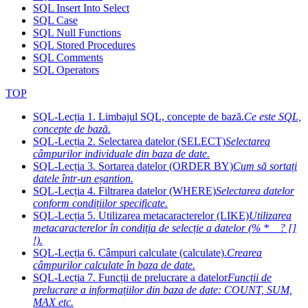
SQL Insert Into Select
SQL Case
SQL Null Functions
SQL Stored Procedures
SQL Comments
SQL Operators
TOP
SQL-Lecția 1. Limbajul SQL, concepte de bază.
Ce este SQL,
concepte de bază.
SQL-Lecția 2. Selectarea datelor (SELECT)
Selectarea
câmpurilor individuale din baza de date.
SQL-Lecția 3. Sortarea datelor (ORDER BY)
Cum să sortați
datele într-un eșantion.
SQL-Lecția 4. Filtrarea datelor (WHERE)
Selectarea datelor
conform condițiilor specificate.
SQL-Lecția 5. Utilizarea metacaracterelor (LIKE)
Utilizarea
metacaracterelor în condiția de selecție a datelor (% * _ ? []
!).
SQL-Lecția 6. Câmpuri calculate (calculate).
Crearea
câmpurilor calculate în baza de date.
SQL-Lecția 7. Funcții de prelucrare a datelor
Funcții de
prelucrare a informațiilor din baza de date: COUNT, SUM,
MAX etc.