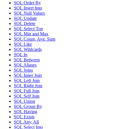
SQL Order By
SQL Insert Into
SQL Null Values
SQL Update
SQL Delete
SQL Select Top
SQL Min and Max
SQL Count, Avg, Sum
SQL Like
SQL Wildcards
SQL In
SQL Between
SQL Aliases
SQL Joins
SQL Inner Join
SQL Left Join
SQL Right Join
SQL Full Join
SQL Self Join
SQL Union
SQL Group By
SQL Having
SQL Exists
SQL Any, All
SQL Select Into