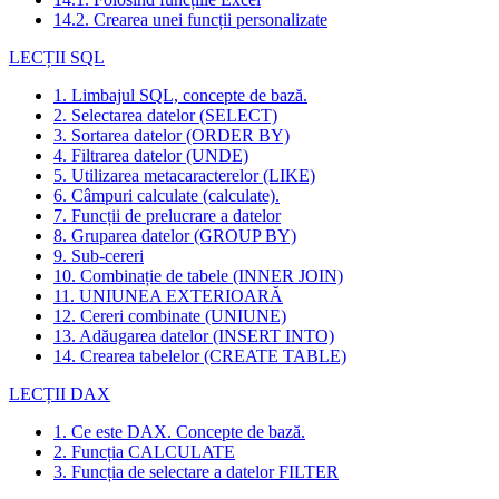
14.2. Crearea unei funcții personalizate
LECȚII SQL
1. Limbajul SQL, concepte de bază.
2. Selectarea datelor (SELECT)
3. Sortarea datelor (ORDER BY)
4. Filtrarea datelor (UNDE)
5. Utilizarea metacaracterelor (LIKE)
6. Câmpuri calculate (calculate).
7. Funcții de prelucrare a datelor
8. Gruparea datelor (GROUP BY)
9. Sub-cereri
10. Combinație de tabele (INNER JOIN)
11. UNIUNEA EXTERIOARĂ
12. Cereri combinate (UNIUNE)
13. Adăugarea datelor (INSERT INTO)
14. Crearea tabelelor (CREATE TABLE)
LECȚII DAX
1. Ce este DAX. Concepte de bază.
2. Funcția CALCULATE
3. Funcția de selectare a datelor FILTER