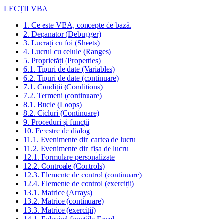
LECȚII VBA
1. Ce este VBA, concepte de bază.
2. Depanator (Debugger)
3. Lucrați cu foi (Sheets)
4. Lucrul cu celule (Ranges)
5. Proprietăți (Properties)
6.1. Tipuri de date (Variables)
6.2. Tipuri de date (continuare)
7.1. Condiții (Conditions)
7.2. Termeni (continuare)
8.1. Bucle (Loops)
8.2. Cicluri (Continuare)
9. Proceduri și funcții
10. Ferestre de dialog
11.1. Evenimente din cartea de lucru
11.2. Evenimente din fișa de lucru
12.1. Formulare personalizate
12.2. Controale (Controls)
12.3. Elemente de control (continuare)
12.4. Elemente de control (exerciții)
13.1. Matrice (Arrays)
13.2. Matrice (continuare)
13.3. Matrice (exerciții)
14.1. Folosind funcțiile Excel