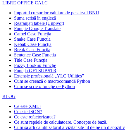
LIBRE OFFICE CALC
Importul cursurilor valutare de pe site-ul BNU
Suma scrisă în engleză
Rearanjați tabele (Unpivot)
Funcţie
Google Translate
Camel Case Funcția
Snake Case Funcția
Kebab Case Funcția
Break Case Funcția
Sentence Case Funcția
Title Case Funcția
Fuzzy Lookup
Funcţie
Funcția GETSUBSTR
Extensie profesională „YLC Utilities”
Cum se creează o macrocomandă Python
Cum se scrie o funcție pe Python
BLOG
Ce este XML?
Ce este JSON?
Ce este refactorizarea?
Ce sunt rețelele de calculatoare. Concepte de bază.
Cum să afli că utilizatorul a vizitat site-ul de pe un dispozitiv