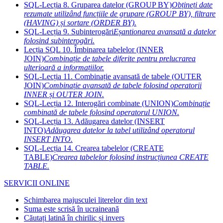
SQL-Lecția 8. Gruparea datelor (GROUP BY)
Obțineți date
rezumate utilizând funcțiile de grupare (GROUP BY), filtrare
(HAVING) și sortare (ORDER BY).
SQL-Lecția 9. Subinterogări
Eșantionarea avansată a datelor
folosind subinterogări.
Lecția SQL 10. Îmbinarea tabelelor (INNER
JOIN)
Combinație de tabele diferite pentru prelucrarea
ulterioară a informațiilor.
SQL-Lecția 11. Combinație avansată de tabele (OUTER
JOIN)
Combinație avansată de tabele folosind operatorii
INNER și OUTER JOIN.
SQL-Lecția 12. Interogări combinate (UNION)
Combinație
combinată de tabele folosind operatorul UNION.
SQL-Lecția 13. Adăugarea datelor (INSERT
INTO)
Adăugarea datelor la tabel utilizând operatorul
INSERT INTO.
SQL-Lecția 14. Crearea tabelelor (CREATE
TABLE)
Crearea tabelelor folosind instrucțiunea CREATE
TABLE.
SERVICII ONLINE
Schimbarea majusculei literelor din text
Suma este scrisă în ucraineană
Căutați latină în chirilic și invers