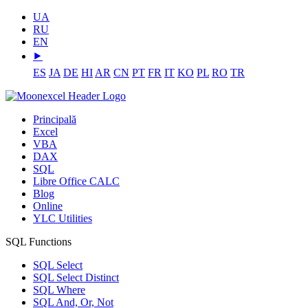
UA
RU
EN
⯈
ES
JA
DE
HI
AR
CN
PT
FR
IT
KO
PL
RO
TR
Principală
Excel
VBA
DAX
SQL
Libre Office CALC
Blog
Online
YLC Utilities
SQL Functions
SQL Select
SQL Select Distinct
SQL Where
SQL And, Or, Not