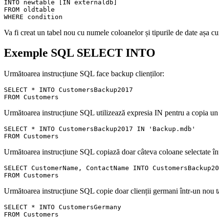
INTO newtable [IN externaldb]

FROM oldtable

Va fi creat un tabel nou cu numele coloanelor și tipurile de date așa c
Exemple SQL SELECT INTO
Următoarea instrucțiune SQL face backup clienților:
SELECT * INTO CustomersBackup2017

Următoarea instrucțiune SQL utilizează expresia IN pentru a copia un t
SELECT * INTO CustomersBackup2017 IN 'Backup.mdb'

Următoarea instrucțiune SQL copiază doar câteva coloane selectate înt
SELECT CustomerName, ContactName INTO CustomersBackup20
Următoarea instrucțiune SQL copie doar clienții germani într-un nou t
SELECT * INTO CustomersGermany

FROM Customers
