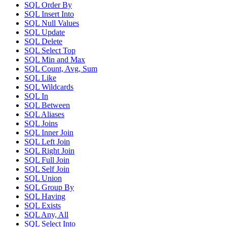
SQL Order By
SQL Insert Into
SQL Null Values
SQL Update
SQL Delete
SQL Select Top
SQL Min and Max
SQL Count, Avg, Sum
SQL Like
SQL Wildcards
SQL In
SQL Between
SQL Aliases
SQL Joins
SQL Inner Join
SQL Left Join
SQL Right Join
SQL Full Join
SQL Self Join
SQL Union
SQL Group By
SQL Having
SQL Exists
SQL Any, All
SQL Select Into