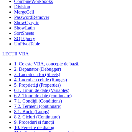
CombineWorkbooks
Division
MergeCell
PasswordRemover
ShowCyrylic
ShowLatin
SortSheets
SQLQuery
UnPivotTable
LECȚII VBA
1. Ce este VBA, concepte de bază.
2. Depanator (Debugger)
3. Lucrați cu foi (Sheets)
4. Lucrul cu celule (Ranges)
5. Proprietăți (Properties)
6.1. Tipuri de date (Variables)
6.2. Tipuri de date (continuare)
7.1. Condiții (Conditions)
7.2. Termeni (continuare)
8.1. Bucle (Loops)
8.2. Cicluri (Continuare)
9. Proceduri și funcții
10. Ferestre de dialog