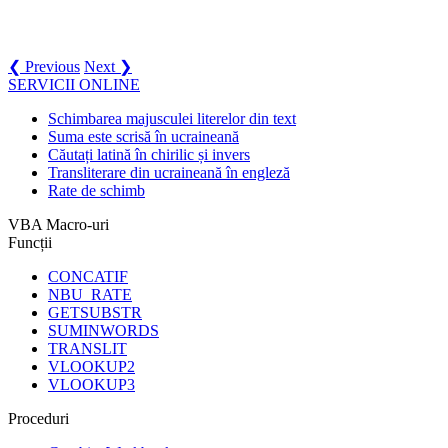
❮ Previous
Next ❯
SERVICII ONLINE
Schimbarea majusculei literelor din text
Suma este scrisă în ucraineană
Căutați latină în chirilic și invers
Transliterare din ucraineană în engleză
Rate de schimb
VBA Macro-uri
Funcții
CONCATIF
NBU_RATE
GETSUBSTR
SUMINWORDS
TRANSLIT
VLOOKUP2
VLOOKUP3
Proceduri