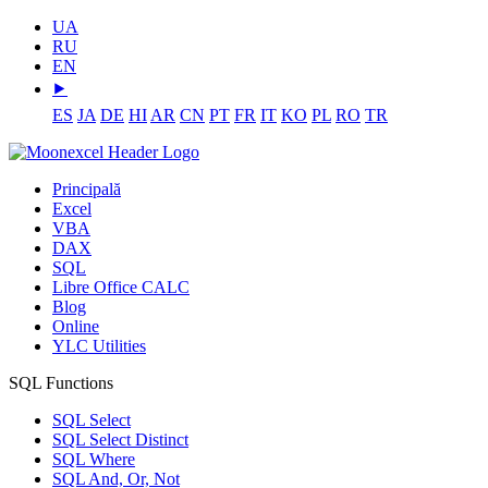
UA
RU
EN
⯈
ES
JA
DE
HI
AR
CN
PT
FR
IT
KO
PL
RO
TR
Principală
Excel
VBA
DAX
SQL
Libre Office CALC
Blog
Online
YLC Utilities
SQL Functions
SQL Select
SQL Select Distinct
SQL Where
SQL And, Or, Not