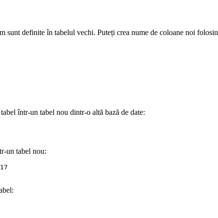
um sunt definite în tabelul vechi. Puteți crea nume de coloane noi folosi
abel într-un tabel nou dintr-o altă bază de date:
r-un tabel nou:
17

abel: