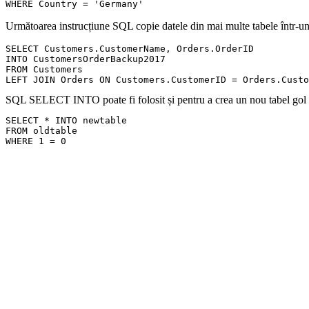
Următoarea instrucțiune SQL copie datele din mai multe tabele într-un
SELECT Customers.CustomerName, Orders.OrderID

INTO CustomersOrderBackup2017

FROM Customers

SQL SELECT INTO poate fi folosit și pentru a crea un nou tabel gol f
SELECT * INTO newtable

FROM oldtable
