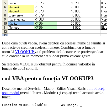
După cum puteți vedea, avem debitori cu aceleași nume de familie și
contracte de credit cu aceleași numere. Combinați cu o funcție
normală
VLOOKUP
va fi problematică deoarece se potrivește doar
cu o condiție la un moment dat și doar prima valoare găsită.
Să refacem VLOOKUP obișnuit pentru înlocuirea valorilor în
funcție de două condiții.
cod VBA pentru funcția VLOOKUP3
Deschide meniul
Serviciu - Macro - Editor Visual Basic
,
introduceți
noul modul
(meniul
Insert - Module
) și copiați textul acestuia acolo
functii:
Function VLOOKUP3(Table1       As Range, _
