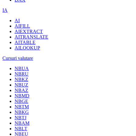
IA
AI
AIFILL
AIEXTRACT
AITRANSLATE
AITABLE
AILOOKUP
Cursuri valutare
NBUA
NBRU
NBKZ
NBUZ
NBAZ
NBMD
NBGE
NBTM
NBKG
NBTJ
NBAM
NBLT
NBEU