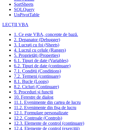
SortSheets
SQLQuery
UnPivotTable
LECȚII VBA
1. Ce este VBA, concepte de bază.
2. Depanator (Debugger)
3. Lucrați cu foi (Sheets)
4. Lucrul cu celule (Ranges)
5. Proprietăți (Properties)
6.1. Tipuri de date (Variables)
6.2. Tipuri de date (continuare)
7.1. Condiții (Conditions)
7.2. Termeni (continuare)
8.1. Bucle (Loops)
8.2. Cicluri (Continuare)
9. Proceduri și funcții
10. Ferestre de dialog
11.1. Evenimente din cartea de lucru
11.2. Evenimente din fișa de lucru
12.1. Formulare personalizate
12.2. Controale (Controls)
12.3. Elemente de control (continuare)
12.4. Elemente de control (exerciții)