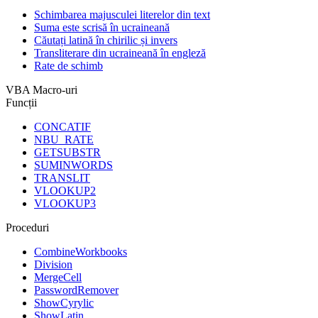
Schimbarea majusculei literelor din text
Suma este scrisă în ucraineană
Căutați latină în chirilic și invers
Transliterare din ucraineană în engleză
Rate de schimb
VBA Macro-uri
Funcții
CONCATIF
NBU_RATE
GETSUBSTR
SUMINWORDS
TRANSLIT
VLOOKUP2
VLOOKUP3
Proceduri
CombineWorkbooks
Division
MergeCell
PasswordRemover
ShowCyrylic
ShowLatin