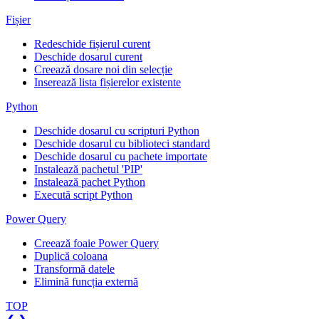
Fișier
Redeschide fișierul curent
Deschide dosarul curent
Creează dosare noi din selecție
Inserează lista fișierelor existente
Python
Deschide dosarul cu scripturi Python
Deschide dosarul cu biblioteci standard
Deschide dosarul cu pachete importate
Instalează pachetul 'PIP'
Instalează pachet Python
Execută script Python
Power Query
Creează foaie Power Query
Duplică coloana
Transformă datele
Elimină funcția externă
TOP