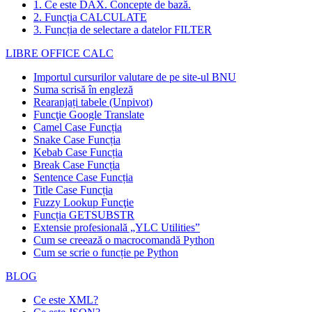
1. Ce este DAX. Concepte de bază.
2. Funcția CALCULATE
3. Funcția de selectare a datelor FILTER
LIBRE OFFICE CALC
Importul cursurilor valutare de pe site-ul BNU
Suma scrisă în engleză
Rearanjați tabele (Unpivot)
Funcţie
Google Translate
Camel Case Funcția
Snake Case Funcția
Kebab Case Funcția
Break Case Funcția
Sentence Case Funcția
Title Case Funcția
Fuzzy Lookup
Funcţie
Funcția GETSUBSTR
Extensie profesională „YLC Utilities”
Cum se creează o macrocomandă Python
Cum se scrie o funcție pe Python
BLOG
Ce este XML?