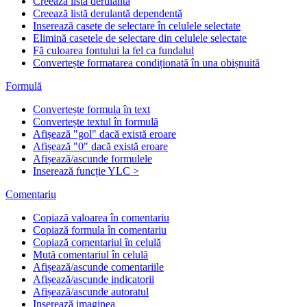
Creează listă derulantă
Creează listă derulantă dependentă
Inserează casete de selectare în celulele selectate
Elimină casetele de selectare din celulele selectate
Fă culoarea fontului la fel ca fundalul
Convertește formatarea condiționată în una obișnuită
Formulă
Convertește formula în text
Convertește textul în formulă
Afișează "gol" dacă există eroare
Afișează "0" dacă există eroare
Afișează/ascunde formulele
Inserează funcție YLC >
Comentariu
Copiază valoarea în comentariu
Copiază formula în comentariu
Copiază comentariul în celulă
Mută comentariul în celulă
Afișează/ascunde comentariile
Afișează/ascunde indicatorii
Afișează/ascunde autoratul
Inserează imaginea