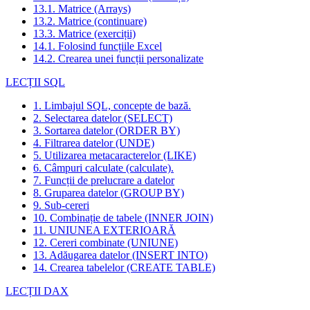
13.1. Matrice (Arrays)
13.2. Matrice (continuare)
13.3. Matrice (exerciții)
14.1. Folosind funcțiile Excel
14.2. Crearea unei funcții personalizate
LECȚII SQL
1. Limbajul SQL, concepte de bază.
2. Selectarea datelor (SELECT)
3. Sortarea datelor (ORDER BY)
4. Filtrarea datelor (UNDE)
5. Utilizarea metacaracterelor (LIKE)
6. Câmpuri calculate (calculate).
7. Funcții de prelucrare a datelor
8. Gruparea datelor (GROUP BY)
9. Sub-cereri
10. Combinație de tabele (INNER JOIN)
11. UNIUNEA EXTERIOARĂ
12. Cereri combinate (UNIUNE)
13. Adăugarea datelor (INSERT INTO)
14. Crearea tabelelor (CREATE TABLE)
LECȚII DAX