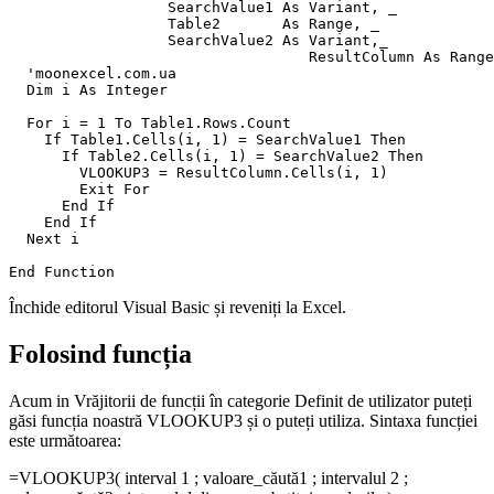
                  SearchValue1 As Variant, _

                  Table2       As Range, _

                  SearchValue2 As Variant,_

				  ResultColumn As Range)

  'moonexcel.com.ua

  Dim i As Integer

  For i = 1 To Table1.Rows.Count

    If Table1.Cells(i, 1) = SearchValue1 Then

      If Table2.Cells(i, 1) = SearchValue2 Then

        VLOOKUP3 = ResultColumn.Cells(i, 1)

        Exit For

      End If

    End If

  Next i

Închide editorul
Visual Basic
și reveniți la Excel.
Folosind funcția
Acum in
Vrăjitorii de funcții
în categorie
Definit de utilizator
puteți
găsi funcția noastră VLOOKUP3 și o puteți utiliza. Sintaxa funcției
este următoarea:
=VLOOKUP3(
interval 1
;
valoare_căută1
;
intervalul 2
;