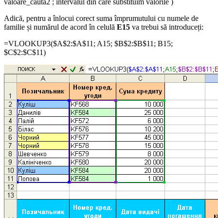
valoare_căută2
;
intervalul din care substituim valorile
)
Adică, pentru a înlocui corect suma împrumutului cu numele de
familie și numărul de acord în celulă
E15
va trebui să introduceți:
=VLOOKUP3(
$A$2:$A$11
;
A15
;
$B$2:$B$11
;
B15
;
$C$2:$C$11
)