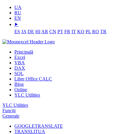
UA
RU
EN
⯈
ES
JA
DE
HI
AR
CN
PT
FR
IT
KO
PL
RO
TR
Principală
Excel
VBA
DAX
SQL
Libre Office CALC
Blog
Online
YLC Utilities
YLC Utilities
Funcții
Generale
GOOGLETRANSLATE
TRANSLITUA