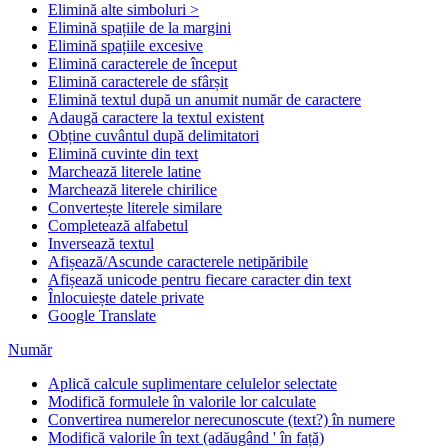
Elimină alte simboluri >
Elimină spațiile de la margini
Elimină spațiile excesive
Elimină caracterele de început
Elimină caracterele de sfârșit
Elimină textul după un anumit număr de caractere
Adaugă caractere la textul existent
Obține cuvântul după delimitatori
Elimină cuvinte din text
Marchează literele latine
Marchează literele chirilice
Convertește literele similare
Completează alfabetul
Inversează textul
Afișează/Ascunde caracterele netipăribile
Afișează unicode pentru fiecare caracter din text
Înlocuiește datele private
Google Translate
Număr
Aplică calcule suplimentare celulelor selectate
Modifică formulele în valorile lor calculate
Convertirea numerelor nerecunoscute (text?) în numere
Modifică valorile în text (adăugând ' în față)