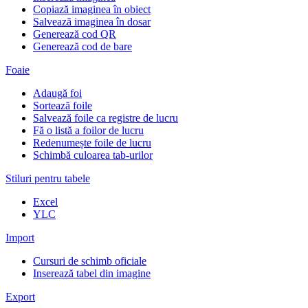
Copiază imaginea în obiect
Salvează imaginea în dosar
Generează cod QR
Generează cod de bare
Foaie
Adaugă foi
Sortează foile
Salvează foile ca registre de lucru
Fă o listă a foilor de lucru
Redenumește foile de lucru
Schimbă culoarea tab-urilor
Stiluri pentru tabele
Excel
YLC
Import
Cursuri de schimb oficiale
Inserează tabel din imagine
Export