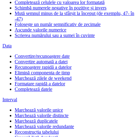
Completează celulele cu valoarea lor formatată
Schimbă numerele negative în pozitive și invers
Mută semnul minus de la sfârșit la început (de exemplu, 47- în
-47)
Folosește un număr semnificativ de zecimale
Ascunde valorile numerice
Scrierea numărului sau a sumei în cuvinte
Data
Convertire/recunoaștere date
Convertire automată a datei
Recunoaștere rapidă a datelor
Elimină componenta de timp
Marchează zilele de weekend
Formatare rapidă a datelor
Completează datele
Interval
Marchează valorile unice
Marchează valorile distincte
Marchează duplicatele
Marchează valorile redundante
Reconstrucția tabelului