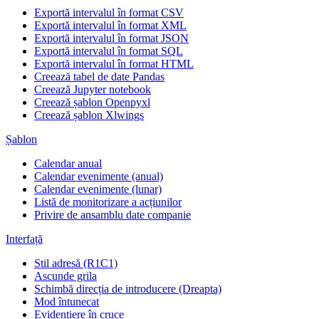
Exportă intervalul în format CSV
Exportă intervalul în format XML
Exportă intervalul în format JSON
Exportă intervalul în format SQL
Exportă intervalul în format HTML
Creează tabel de date Pandas
Creează Jupyter notebook
Creează șablon Openpyxl
Creează șablon Xlwings
Șablon
Calendar anual
Calendar evenimente (anual)
Calendar evenimente (lunar)
Listă de monitorizare a acțiunilor
Privire de ansamblu date companie
Interfață
Stil adresă (R1C1)
Ascunde grila
Schimbă direcția de introducere (Dreapta)
Mod întunecat
Evidențiere în cruce