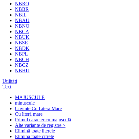
NBRO
NBBR
NBIL
NBAU
NBNO
NBCA
NBUK
NBSE
NBDK
NBPL
NBCH
NBCZ
NBHU
Utilități
Text
MAJUSCULE
minuscule
Cuvinte Cu Literă Mare
Cu literă mare
Primul caracter cu majusculă
Alte variante de registre >
Elimină toate literele
Elimină toate cifrele