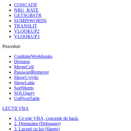
CONCATIF
NBU_RATE
GETSUBSTR
SUMINWORDS
TRANSLIT
VLOOKUP2
VLOOKUP3
Proceduri
CombineWorkbooks
Division
MergeCell
PasswordRemover
ShowCyrylic
ShowLatin
SortSheets
SQLQuery
UnPivotTable
LECȚII VBA
1. Ce este VBA, concepte de bază.
2. Depanator (Debugger)
3. Lucrați cu foi (Sheets)