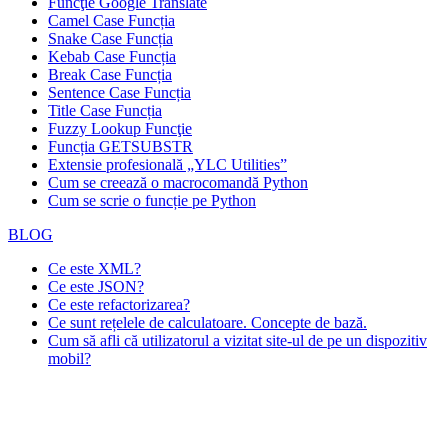
Funcţie
Google Translate
Camel Case Funcția
Snake Case Funcția
Kebab Case Funcția
Break Case Funcția
Sentence Case Funcția
Title Case Funcția
Fuzzy Lookup
Funcţie
Funcția GETSUBSTR
Extensie profesională „YLC Utilities”
Cum se creează o macrocomandă Python
Cum se scrie o funcție pe Python
BLOG
Ce este XML?
Ce este JSON?
Ce este refactorizarea?
Ce sunt rețelele de calculatoare. Concepte de bază.
Cum să afli că utilizatorul a vizitat site-ul de pe un dispozitiv
mobil?