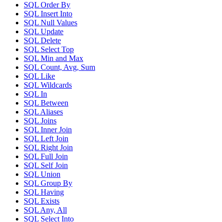
SQL Order By
SQL Insert Into
SQL Null Values
SQL Update
SQL Delete
SQL Select Top
SQL Min and Max
SQL Count, Avg, Sum
SQL Like
SQL Wildcards
SQL In
SQL Between
SQL Aliases
SQL Joins
SQL Inner Join
SQL Left Join
SQL Right Join
SQL Full Join
SQL Self Join
SQL Union
SQL Group By
SQL Having
SQL Exists
SQL Any, All
SQL Select Into