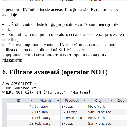
Operatorul IN îndeplinește aceeași funcție ca și OR, dar are câteva
avantaje:
Când lucrați cu liste lungi, propozițiile cu IN sunt mai ușor de
citit;
Sunt utilizați mai puțini operatori, ceea ce accelerează procesarea
cererilor;
Cel mai important avantaj al IN este că în construcția sa puteți
utiliza construcția suplimentară SELECT, care
відкриває великі можливості для створення складних
підзапитів.
6. Filtrare avansată (operator NOT)
Run SQL
SELECT * 

FROM Sumproduct 
