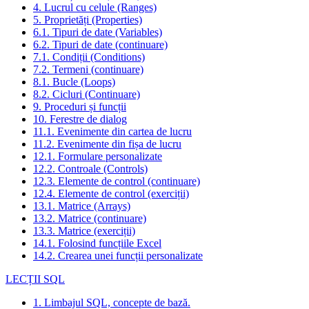
4. Lucrul cu celule (Ranges)
5. Proprietăți (Properties)
6.1. Tipuri de date (Variables)
6.2. Tipuri de date (continuare)
7.1. Condiții (Conditions)
7.2. Termeni (continuare)
8.1. Bucle (Loops)
8.2. Cicluri (Continuare)
9. Proceduri și funcții
10. Ferestre de dialog
11.1. Evenimente din cartea de lucru
11.2. Evenimente din fișa de lucru
12.1. Formulare personalizate
12.2. Controale (Controls)
12.3. Elemente de control (continuare)
12.4. Elemente de control (exerciții)
13.1. Matrice (Arrays)
13.2. Matrice (continuare)
13.3. Matrice (exerciții)
14.1. Folosind funcțiile Excel
14.2. Crearea unei funcții personalizate
LECȚII SQL
1. Limbajul SQL, concepte de bază.