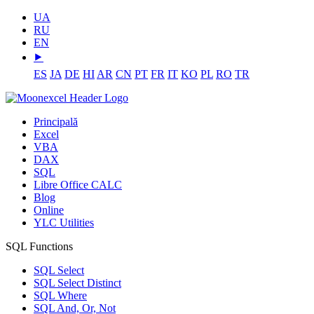
UA
RU
EN
⯈
ES
JA
DE
HI
AR
CN
PT
FR
IT
KO
PL
RO
TR
Principală
Excel
VBA
DAX
SQL
Libre Office CALC
Blog
Online
YLC Utilities
SQL Functions
SQL Select
SQL Select Distinct
SQL Where
SQL And, Or, Not