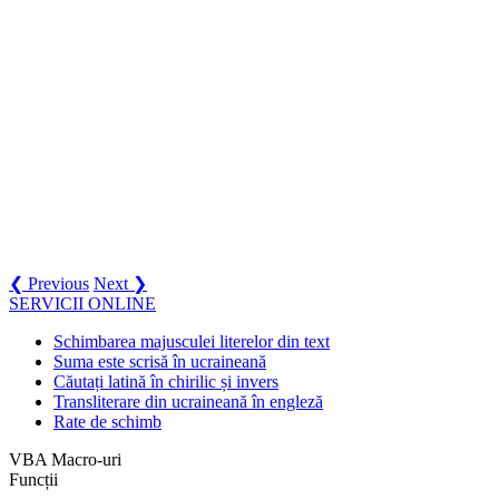
❮ Previous
Next ❯
SERVICII ONLINE
Schimbarea majusculei literelor din text
Suma este scrisă în ucraineană
Căutați latină în chirilic și invers
Transliterare din ucraineană în engleză
Rate de schimb
VBA Macro-uri
Funcții