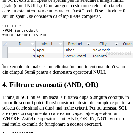
În SQL, există un operator special pentru selectarea înregistrărilor
goale (numit NULL). O intrare goală este orice celulă din tabel în
care nu este introdus niciun caracter. Dacă în celulă se introduce 0
sau un spațiu, se consideră că câmpul este completat.
SELECT * 

FROM Sumproduct 

În exemplul de mai sus, am eliminat în mod intenționat două valori
din câmpul Sumă pentru a demonstra operatorul NULL.
4. Filtrare avansată (AND, OR)
Limbajul SQL nu se limitează la filtrarea după o singură condiție, în
propriile scopuri puteți folosi construcții destul de complexe pentru a
selecta datele simultan după mai multe criterii. Pentru aceasta, SQL
are operatori suplimentari care extind capacitățile operatorului
WHERE. Astfel de operatori sunt: AND, OR, IN, NOT. Vom da
mai multe exemple de funcționare a acestor operatori.