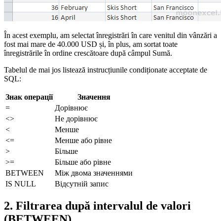
În acest exemplu, am selectat înregistrări în care venitul din vânzări a
fost mai mare de 40.000 USD și, în plus, am sortat toate
înregistrările în ordine crescătoare după câmpul Sumă.
Tabelul de mai jos listează instrucțiunile condiționate acceptate de
SQL:
Знак операції
Значення
=
Дорівнює
<>
Не дорівнює
<
Менше
<=
Менше або рівне
>
Більше
>=
Більше або рівне
BETWEEN
Між двома значеннями
IS NULL
Відсутній запис
2. Filtrarea după intervalul de valori
(BETWEEN)