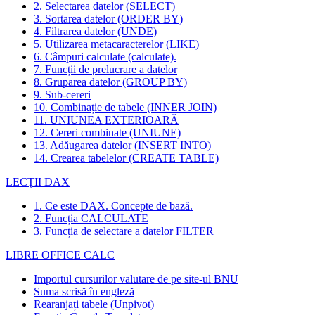
2. Selectarea datelor (SELECT)
3. Sortarea datelor (ORDER BY)
4. Filtrarea datelor (UNDE)
5. Utilizarea metacaracterelor (LIKE)
6. Câmpuri calculate (calculate).
7. Funcții de prelucrare a datelor
8. Gruparea datelor (GROUP BY)
9. Sub-cereri
10. Combinație de tabele (INNER JOIN)
11. UNIUNEA EXTERIOARĂ
12. Cereri combinate (UNIUNE)
13. Adăugarea datelor (INSERT INTO)
14. Crearea tabelelor (CREATE TABLE)
LECȚII DAX
1. Ce este DAX. Concepte de bază.
2. Funcția CALCULATE
3. Funcția de selectare a datelor FILTER
LIBRE OFFICE CALC
Importul cursurilor valutare de pe site-ul BNU
Suma scrisă în engleză
Rearanjați tabele (Unpivot)