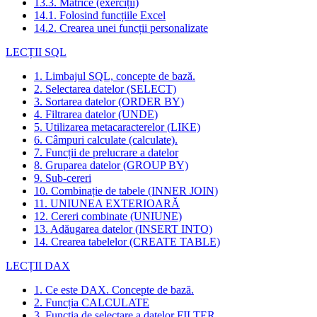
13.3. Matrice (exerciții)
14.1. Folosind funcțiile Excel
14.2. Crearea unei funcții personalizate
LECȚII SQL
1. Limbajul SQL, concepte de bază.
2. Selectarea datelor (SELECT)
3. Sortarea datelor (ORDER BY)
4. Filtrarea datelor (UNDE)
5. Utilizarea metacaracterelor (LIKE)
6. Câmpuri calculate (calculate).
7. Funcții de prelucrare a datelor
8. Gruparea datelor (GROUP BY)
9. Sub-cereri
10. Combinație de tabele (INNER JOIN)
11. UNIUNEA EXTERIOARĂ
12. Cereri combinate (UNIUNE)
13. Adăugarea datelor (INSERT INTO)
14. Crearea tabelelor (CREATE TABLE)
LECȚII DAX
1. Ce este DAX. Concepte de bază.
2. Funcția CALCULATE
3. Funcția de selectare a datelor FILTER