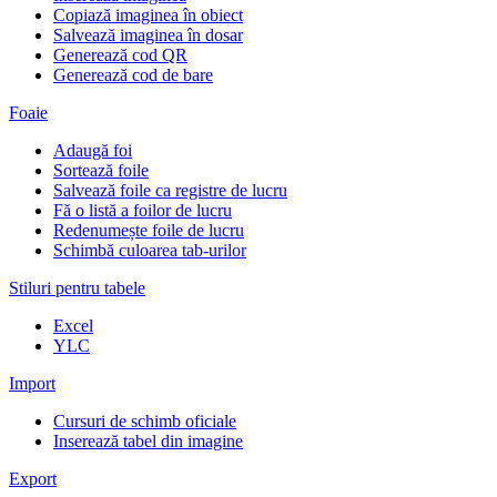
Copiază imaginea în obiect
Salvează imaginea în dosar
Generează cod QR
Generează cod de bare
Foaie
Adaugă foi
Sortează foile
Salvează foile ca registre de lucru
Fă o listă a foilor de lucru
Redenumește foile de lucru
Schimbă culoarea tab-urilor
Stiluri pentru tabele
Excel
YLC
Import
Cursuri de schimb oficiale
Inserează tabel din imagine
Export