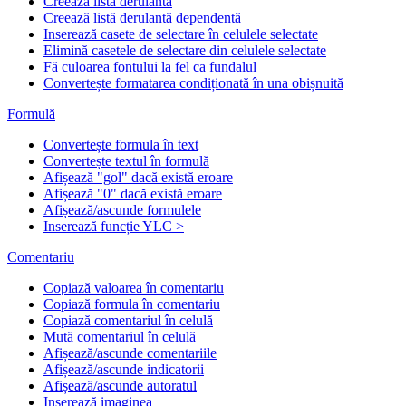
Creează listă derulantă
Creează listă derulantă dependentă
Inserează casete de selectare în celulele selectate
Elimină casetele de selectare din celulele selectate
Fă culoarea fontului la fel ca fundalul
Convertește formatarea condiționată în una obișnuită
Formulă
Convertește formula în text
Convertește textul în formulă
Afișează "gol" dacă există eroare
Afișează "0" dacă există eroare
Afișează/ascunde formulele
Inserează funcție YLC >
Comentariu
Copiază valoarea în comentariu
Copiază formula în comentariu
Copiază comentariul în celulă
Mută comentariul în celulă
Afișează/ascunde comentariile
Afișează/ascunde indicatorii
Afișează/ascunde autoratul
Inserează imaginea