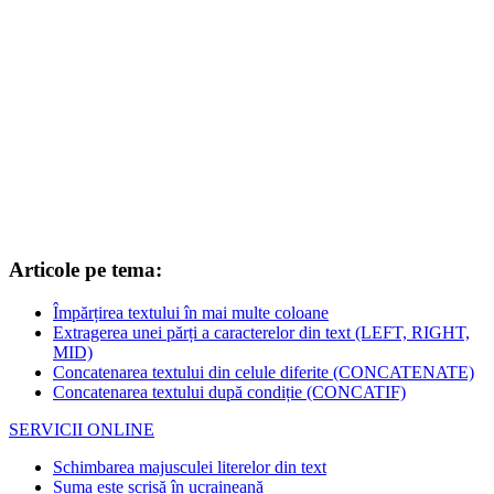
Articole pe tema:
Împărțirea textului în mai multe coloane
Extragerea unei părți a caracterelor din text (LEFT, RIGHT,
MID)
Concatenarea textului din celule diferite (CONCATENATE)
Concatenarea textului după condiție (CONCATIF)
SERVICII ONLINE
Schimbarea majusculei literelor din text
Suma este scrisă în ucraineană