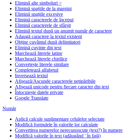
Elimină alte simboluri >
Elimină spațiile de la margini
Elimină spațiile excesive
Elimină caracterele de început
Elimină caracterele de sfârșit
Elimină textul după un anumit număr de caractere
Adaugă caractere la textul existent
Obține cuvântul după delimitatori
Elimină cuvinte din text
Marchează literele latine
Marchează literele chirilice
Convertește literele similare
Completează alfabetul
Inversează textul
Afișează/Ascunde caracterele netipăribile
Afișează unicode pentru fiecare caracter din text
Înlocuiește datele private
Google Translate
Număr
Aplică calcule suplimentare celulelor selectate
Modifică formulele în valorile lor calculate
Convertirea numerelor nerecunoscute (text?) în numere
Modifică valorile în text (adăugând ' în față)