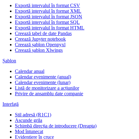
Exportă intervalul în format CSV
Exportă intervalul în format XML
Exportă intervalul în format JSON
Exportă intervalul în format SQL
Exportă intervalul în format HTML
Creează tabel de date Pandas
Creează Jupyter notebook
Creează șablon Openpyxl
Creează șablon Xlwings
Șablon
Calendar anual
Calendar evenimente (anual)
Calendar evenimente (lunar)
Listă de monitorizare a acțiunilor
Privire de ansamblu date companie
Interfață
Stil adresă (R1C1)
Ascunde grila
Schimbă direcția de introducere (Dreapta)
Mod întunecat
Evidențiere în cruce