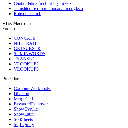
Căutați latină în chirilic și invers
Transliterare din ucraineană în engleză
Rate de schimb
VBA Macro-uri
Funcții
CONCATIF
NBU_RATE
GETSUBSTR
SUMINWORDS
TRANSLIT
VLOOKUP2
VLOOKUP3
Proceduri
CombineWorkbooks
Division
MergeCell
PasswordRemover
ShowCyrylic
ShowLatin
SortSheets
SQLQuery