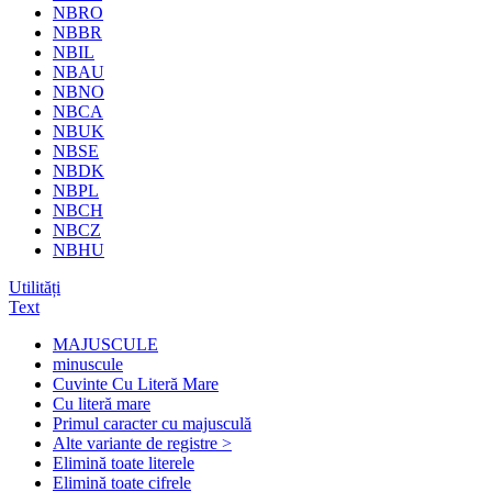
NBRO
NBBR
NBIL
NBAU
NBNO
NBCA
NBUK
NBSE
NBDK
NBPL
NBCH
NBCZ
NBHU
Utilități
Text
MAJUSCULE
minuscule
Cuvinte Cu Literă Mare
Cu literă mare
Primul caracter cu majusculă
Alte variante de registre >
Elimină toate literele
Elimină toate cifrele