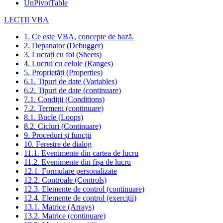
UnPivotTable
LECȚII VBA
1. Ce este VBA, concepte de bază.
2. Depanator (Debugger)
3. Lucrați cu foi (Sheets)
4. Lucrul cu celule (Ranges)
5. Proprietăți (Properties)
6.1. Tipuri de date (Variables)
6.2. Tipuri de date (continuare)
7.1. Condiții (Conditions)
7.2. Termeni (continuare)
8.1. Bucle (Loops)
8.2. Cicluri (Continuare)
9. Proceduri și funcții
10. Ferestre de dialog
11.1. Evenimente din cartea de lucru
11.2. Evenimente din fișa de lucru
12.1. Formulare personalizate
12.2. Controale (Controls)
12.3. Elemente de control (continuare)
12.4. Elemente de control (exerciții)
13.1. Matrice (Arrays)
13.2. Matrice (continuare)