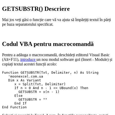
GETSUBSTR() Descriere
Mai jos veți găsi o funcție care vă va ajuta să împărțiți textul în părți
pe baza separatorului specificat.
Codul VBA pentru macrocomandă
Pentru a adăuga o macrocomandă, deschideți editorul Visual Basic
(Alt+F11),
introduce
un nou modul software gol
(Insert - Module)
și
copiați textul acestei funcții acolo:
Function GETSUBSTR(Txt, Delimiter, n) As String

   'moonexcel.com.ua

   Dim x As Variant

      x = Split(Txt, Delimiter)

      If n > 0 And n - 1 <= UBound(x) Then

        GETSUBSTR = x(n - 1)

      Else

        GETSUBSTR = ""

      End If
