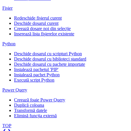
Fișier
Redeschide fișierul curent
Deschide dosarul curent
Creează dosare noi din selecție
Inserează lista fișierelor existente
Python
Deschide dosarul cu scripturi Python
Deschide dosarul cu biblioteci standard
Deschide dosarul cu pachete importate
Instalează pachetul 'PIP'
Instalează pachet Python
Execută script Python
Power Query
Creează foaie Power Query
Duplică coloana
Transformă datele
Elimină funcția externă
TOP