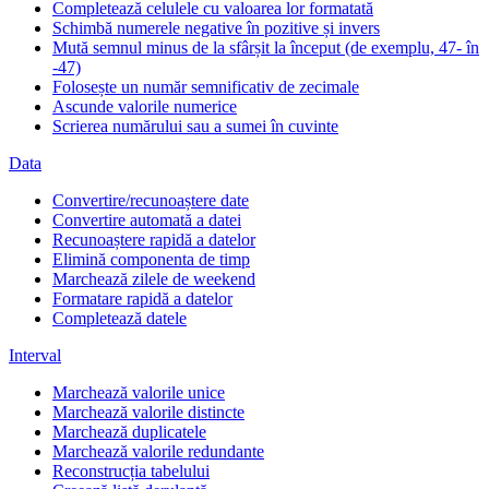
Completează celulele cu valoarea lor formatată
Schimbă numerele negative în pozitive și invers
Mută semnul minus de la sfârșit la început (de exemplu, 47- în
-47)
Folosește un număr semnificativ de zecimale
Ascunde valorile numerice
Scrierea numărului sau a sumei în cuvinte
Data
Convertire/recunoaștere date
Convertire automată a datei
Recunoaștere rapidă a datelor
Elimină componenta de timp
Marchează zilele de weekend
Formatare rapidă a datelor
Completează datele
Interval
Marchează valorile unice
Marchează valorile distincte
Marchează duplicatele
Marchează valorile redundante
Reconstrucția tabelului