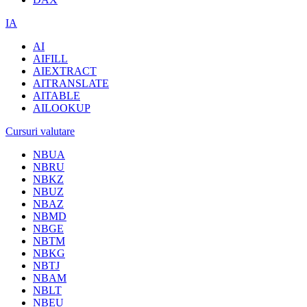
IA
AI
AIFILL
AIEXTRACT
AITRANSLATE
AITABLE
AILOOKUP
Cursuri valutare
NBUA
NBRU
NBKZ
NBUZ
NBAZ
NBMD
NBGE
NBTM
NBKG
NBTJ
NBAM
NBLT
NBEU