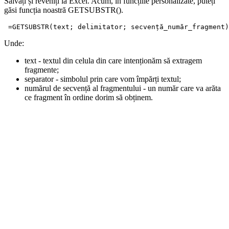
Salvați și reveniți la Excel. Acum, în funcțiile personalizate, puteți
găsi funcția noastră GETSUBSTR().
 =GETSUBSTR(text; delimitator; secvență_număr_fragment)
Unde:
text
- textul din celula din care intenționăm să extragem
fragmente;
separator
- simbolul prin care vom împărți textul;
numărul de secvență al fragmentului
- un număr care va arăta
ce fragment în ordine dorim să obținem.