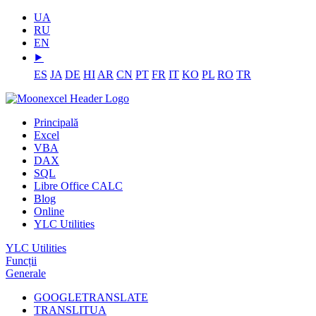
UA
RU
EN
⯈
ES
JA
DE
HI
AR
CN
PT
FR
IT
KO
PL
RO
TR
Principală
Excel
VBA
DAX
SQL
Libre Office CALC
Blog
Online
YLC Utilities
YLC Utilities
Funcții
Generale
GOOGLETRANSLATE
TRANSLITUA