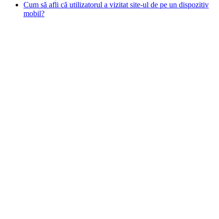
Cum să afli că utilizatorul a vizitat site-ul de pe un dispozitiv
mobil?