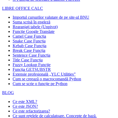
LIBRE OFFICE CALC
Importul cursurilor valutare de pe site-ul BNU
Suma scrisă în engleză
Rearanjați tabele (Unpivot)
Funcţie
Google Translate
Camel Case Funcția
Snake Case Funcția
Kebab Case Funcția
Break Case Funcția
Sentence Case Funcția
Title Case Funcția
Fuzzy Lookup
Funcţie
Funcția GETSUBSTR
Extensie profesională „YLC Utilities”
Cum se creează o macrocomandă Python
Cum se scrie o funcție pe Python
BLOG
Ce este XML?
Ce este JSON?
Ce este refactorizarea?
Ce sunt rețelele de calculatoare. Concepte de bază.