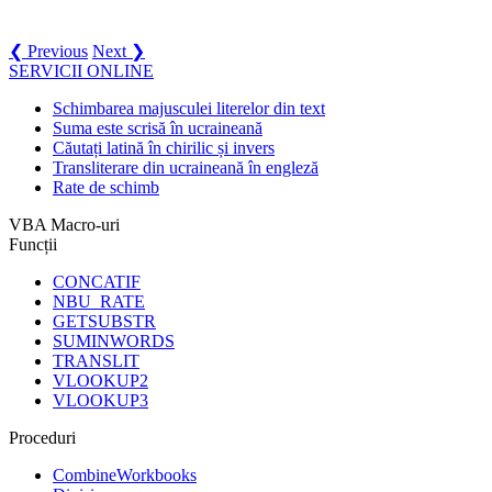
❮ Previous
Next ❯
SERVICII ONLINE
Schimbarea majusculei literelor din text
Suma este scrisă în ucraineană
Căutați latină în chirilic și invers
Transliterare din ucraineană în engleză
Rate de schimb
VBA Macro-uri
Funcții
CONCATIF
NBU_RATE
GETSUBSTR
SUMINWORDS
TRANSLIT
VLOOKUP2
VLOOKUP3
Proceduri
CombineWorkbooks