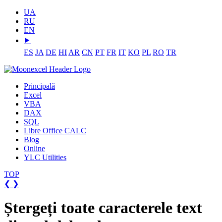
UA
RU
EN
⯈
ES
JA
DE
HI
AR
CN
PT
FR
IT
KO
PL
RO
TR
Principală
Excel
VBA
DAX
SQL
Libre Office CALC
Blog
Online
YLC Utilities
TOP
❮
❯
Ștergeți toate caracterele text