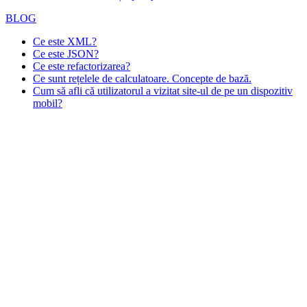
BLOG
Ce este XML?
Ce este JSON?
Ce este refactorizarea?
Ce sunt rețelele de calculatoare. Concepte de bază.
Cum să afli că utilizatorul a vizitat site-ul de pe un dispozitiv
mobil?