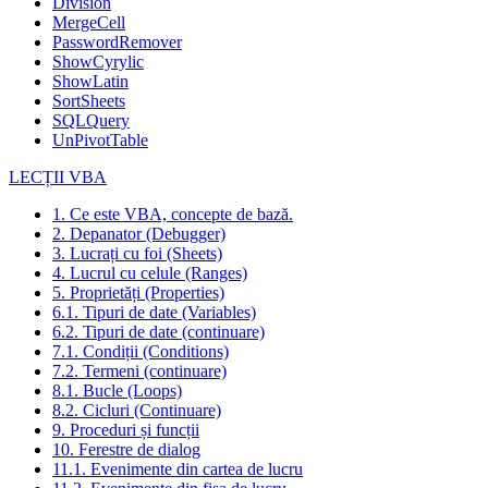
Division
MergeCell
PasswordRemover
ShowCyrylic
ShowLatin
SortSheets
SQLQuery
UnPivotTable
LECȚII VBA
1. Ce este VBA, concepte de bază.
2. Depanator (Debugger)
3. Lucrați cu foi (Sheets)
4. Lucrul cu celule (Ranges)
5. Proprietăți (Properties)
6.1. Tipuri de date (Variables)
6.2. Tipuri de date (continuare)
7.1. Condiții (Conditions)
7.2. Termeni (continuare)
8.1. Bucle (Loops)
8.2. Cicluri (Continuare)
9. Proceduri și funcții
10. Ferestre de dialog
11.1. Evenimente din cartea de lucru