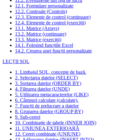
11.2. Evenimente din fișa de lucru
12.1. Formulare personalizate
12.2. Controale (Controls)
12.3. Elemente de control (continuare)
12.4. Elemente de control (exerciții)
13.1. Matrice (Arrays)
13.2. Matrice (continuare)
13.3. Matrice (exerciții)
14.1. Folosind funcțiile Excel
14.2. Crearea unei funcții personalizate
LECȚII SQL
1. Limbajul SQL, concepte de bază.
2. Selectarea datelor (SELECT)
3. Sortarea datelor (ORDER BY)
4. Filtrarea datelor (UNDE)
5. Utilizarea metacaracterelor (LIKE)
6. Câmpuri calculate (calculate).
7. Funcții de prelucrare a datelor
8. Gruparea datelor (GROUP BY)
9. Sub-cereri
10. Combinație de tabele (INNER JOIN)
11. UNIUNEA EXTERIOARĂ
12. Cereri combinate (UNIUNE)
13. Adăugarea datelor (INSERT INTO)