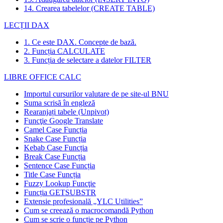
14. Crearea tabelelor (CREATE TABLE)
LECȚII DAX
1. Ce este DAX. Concepte de bază.
2. Funcția CALCULATE
3. Funcția de selectare a datelor FILTER
LIBRE OFFICE CALC
Importul cursurilor valutare de pe site-ul BNU
Suma scrisă în engleză
Rearanjați tabele (Unpivot)
Funcţie
Google Translate
Camel Case Funcția
Snake Case Funcția
Kebab Case Funcția
Break Case Funcția
Sentence Case Funcția
Title Case Funcția
Fuzzy Lookup
Funcţie
Funcția GETSUBSTR
Extensie profesională „YLC Utilities”
Cum se creează o macrocomandă Python
Cum se scrie o funcție pe Python