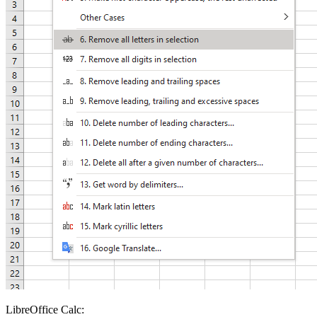
LibreOffice Calc: