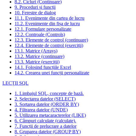
8.2. Cicluri (Continuare)
9. Proceduri și funcții
10. Ferestre de dialog
11.1. Evenimente din cartea de lucru
11.2. Evenimente din fișa de lucru
12.1. Formulare personalizate
12.2. Controale (Controls)
12.3. Elemente de control (continuare)
12.4. Elemente de control (exerciții)
13.1. Matrice (Arrays)
13.2. Matrice (continuare)
13.3. Matrice (exerciții)
14.1. Folosind funcțiile Excel
14.2. Crearea unei funcții personalizate
LECȚII SQL
1. Limbajul SQL, concepte de bază.
2. Selectarea datelor (SELECT)
3. Sortarea datelor (ORDER BY)
4. Filtrarea datelor (UNDE)
5. Utilizarea metacaracterelor (LIKE)
6. Câmpuri calculate (calculate).
7. Funcții de prelucrare a datelor
8. Gruparea datelor (GROUP BY)