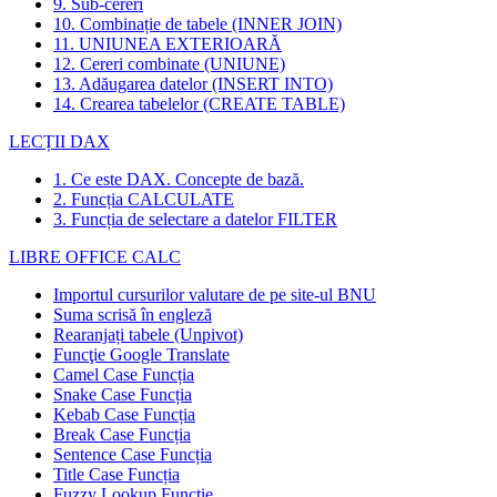
9. Sub-cereri
10. Combinație de tabele (INNER JOIN)
11. UNIUNEA EXTERIOARĂ
12. Cereri combinate (UNIUNE)
13. Adăugarea datelor (INSERT INTO)
14. Crearea tabelelor (CREATE TABLE)
LECȚII DAX
1. Ce este DAX. Concepte de bază.
2. Funcția CALCULATE
3. Funcția de selectare a datelor FILTER
LIBRE OFFICE CALC
Importul cursurilor valutare de pe site-ul BNU
Suma scrisă în engleză
Rearanjați tabele (Unpivot)
Funcţie
Google Translate
Camel Case Funcția
Snake Case Funcția
Kebab Case Funcția
Break Case Funcția
Sentence Case Funcția
Title Case Funcția
Fuzzy Lookup
Funcţie