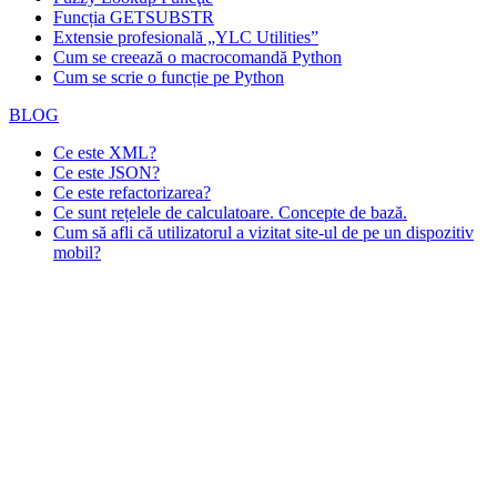
Funcția GETSUBSTR
Extensie profesională „YLC Utilities”
Cum se creează o macrocomandă Python
Cum se scrie o funcție pe Python
BLOG
Ce este XML?
Ce este JSON?
Ce este refactorizarea?
Ce sunt rețelele de calculatoare. Concepte de bază.
Cum să afli că utilizatorul a vizitat site-ul de pe un dispozitiv
mobil?