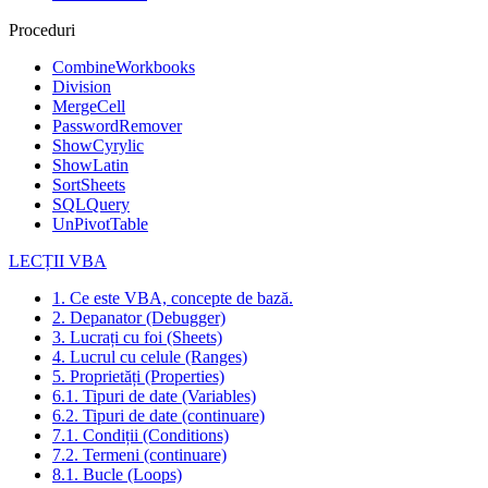
Proceduri
CombineWorkbooks
Division
MergeCell
PasswordRemover
ShowCyrylic
ShowLatin
SortSheets
SQLQuery
UnPivotTable
LECȚII VBA
1. Ce este VBA, concepte de bază.
2. Depanator (Debugger)
3. Lucrați cu foi (Sheets)
4. Lucrul cu celule (Ranges)
5. Proprietăți (Properties)
6.1. Tipuri de date (Variables)
6.2. Tipuri de date (continuare)
7.1. Condiții (Conditions)
7.2. Termeni (continuare)
8.1. Bucle (Loops)