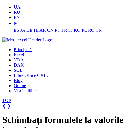
UA
RU
EN
⯈
ES
JA
DE
HI
AR
CN
PT
FR
IT
KO
PL
RO
TR
Principală
Excel
VBA
DAX
SQL
Libre Office CALC
Blog
Online
YLC Utilities
TOP
❮
❯
Schimbați formulele la valorile