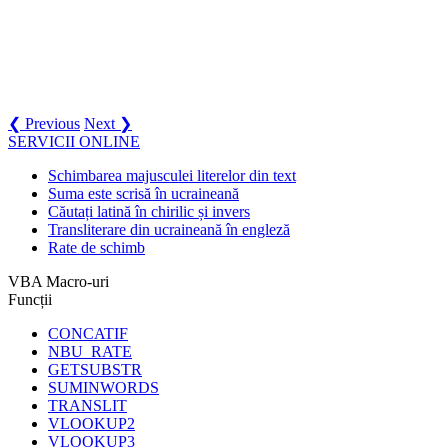
❮ Previous
Next ❯
SERVICII ONLINE
Schimbarea majusculei literelor din text
Suma este scrisă în ucraineană
Căutați latină în chirilic și invers
Transliterare din ucraineană în engleză
Rate de schimb
VBA Macro-uri
Funcții
CONCATIF
NBU_RATE
GETSUBSTR
SUMINWORDS
TRANSLIT
VLOOKUP2
VLOOKUP3