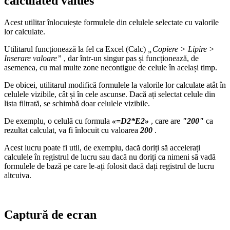
calculated values
Acest utilitar înlocuiește formulele din celulele selectate cu valorile
lor calculate.
Utilitarul funcționează la fel ca Excel (Calc)
„Copiere > Lipire >
Inserare valoare”
, dar într-un singur pas și funcționează, de
asemenea, cu mai multe zone necontigue de celule în același timp.
De obicei, utilitarul modifică formulele la valorile lor calculate atât în
celulele vizibile, cât și în cele ascunse. Dacă ați selectat celule din
lista filtrată, se schimbă doar celulele vizibile.
De exemplu, o celulă cu formula
«=D2*E2»
, care are
"200"
ca
rezultat calculat, va fi înlocuit cu valoarea
200
.
Acest lucru poate fi util, de exemplu, dacă doriți să accelerați
calculele în registrul de lucru sau dacă nu doriți ca nimeni să vadă
formulele de bază pe care le-ați folosit dacă dați registrul de lucru
altcuiva.
Captură de ecran