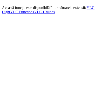
Această funcție este disponibilă în următoarele extensii:
YLC
Light
YLC Functions
YLC Utilities