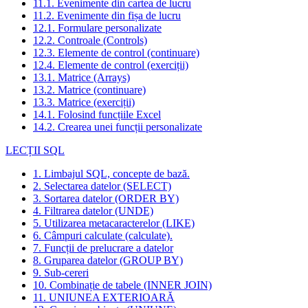
11.1. Evenimente din cartea de lucru
11.2. Evenimente din fișa de lucru
12.1. Formulare personalizate
12.2. Controale (Controls)
12.3. Elemente de control (continuare)
12.4. Elemente de control (exerciții)
13.1. Matrice (Arrays)
13.2. Matrice (continuare)
13.3. Matrice (exerciții)
14.1. Folosind funcțiile Excel
14.2. Crearea unei funcții personalizate
LECȚII SQL
1. Limbajul SQL, concepte de bază.
2. Selectarea datelor (SELECT)
3. Sortarea datelor (ORDER BY)
4. Filtrarea datelor (UNDE)
5. Utilizarea metacaracterelor (LIKE)
6. Câmpuri calculate (calculate).
7. Funcții de prelucrare a datelor
8. Gruparea datelor (GROUP BY)
9. Sub-cereri
10. Combinație de tabele (INNER JOIN)
11. UNIUNEA EXTERIOARĂ