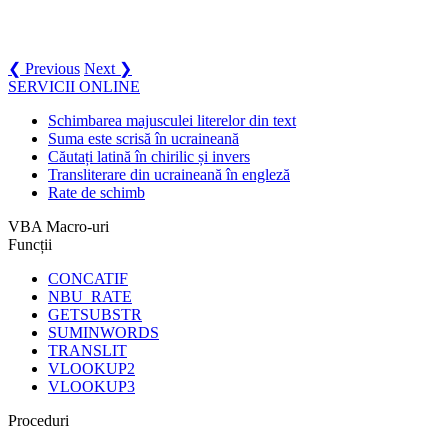
❮ Previous
Next ❯
SERVICII ONLINE
Schimbarea majusculei literelor din text
Suma este scrisă în ucraineană
Căutați latină în chirilic și invers
Transliterare din ucraineană în engleză
Rate de schimb
VBA Macro-uri
Funcții
CONCATIF
NBU_RATE
GETSUBSTR
SUMINWORDS
TRANSLIT
VLOOKUP2
VLOOKUP3
Proceduri