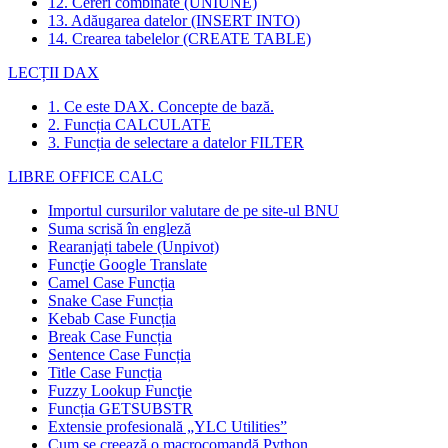
12. Cereri combinate (UNIUNE)
13. Adăugarea datelor (INSERT INTO)
14. Crearea tabelelor (CREATE TABLE)
LECȚII DAX
1. Ce este DAX. Concepte de bază.
2. Funcția CALCULATE
3. Funcția de selectare a datelor FILTER
LIBRE OFFICE CALC
Importul cursurilor valutare de pe site-ul BNU
Suma scrisă în engleză
Rearanjați tabele (Unpivot)
Funcţie
Google Translate
Camel Case Funcția
Snake Case Funcția
Kebab Case Funcția
Break Case Funcția
Sentence Case Funcția
Title Case Funcția
Fuzzy Lookup
Funcţie
Funcția GETSUBSTR
Extensie profesională „YLC Utilities”
Cum se creează o macrocomandă Python