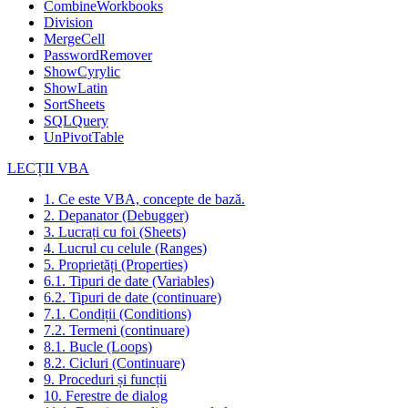
CombineWorkbooks
Division
MergeCell
PasswordRemover
ShowCyrylic
ShowLatin
SortSheets
SQLQuery
UnPivotTable
LECȚII VBA
1. Ce este VBA, concepte de bază.
2. Depanator (Debugger)
3. Lucrați cu foi (Sheets)
4. Lucrul cu celule (Ranges)
5. Proprietăți (Properties)
6.1. Tipuri de date (Variables)
6.2. Tipuri de date (continuare)
7.1. Condiții (Conditions)
7.2. Termeni (continuare)
8.1. Bucle (Loops)
8.2. Cicluri (Continuare)
9. Proceduri și funcții
10. Ferestre de dialog