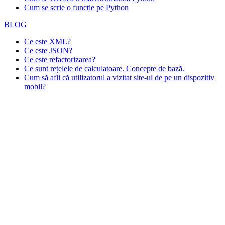
Cum se scrie o funcție pe Python
BLOG
Ce este XML?
Ce este JSON?
Ce este refactorizarea?
Ce sunt rețelele de calculatoare. Concepte de bază.
Cum să afli că utilizatorul a vizitat site-ul de pe un dispozitiv
mobil?