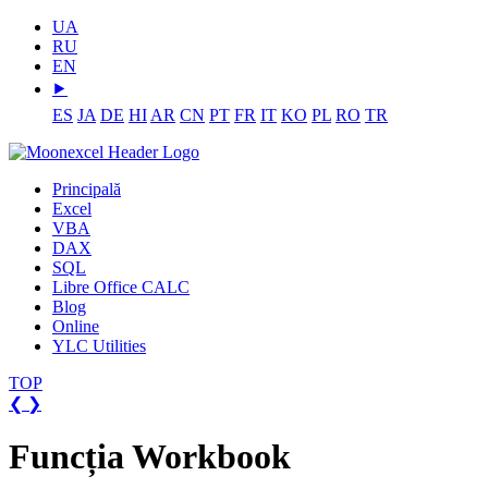
UA
RU
EN
⯈
ES
JA
DE
HI
AR
CN
PT
FR
IT
KO
PL
RO
TR
Principală
Excel
VBA
DAX
SQL
Libre Office CALC
Blog
Online
YLC Utilities
TOP
❮
❯
Funcția Workbook