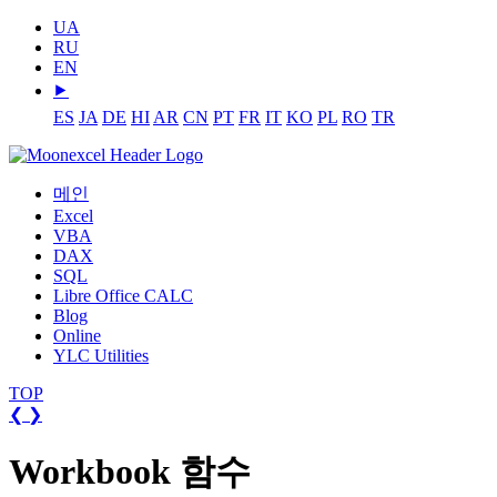
UA
RU
EN
⯈
ES
JA
DE
HI
AR
CN
PT
FR
IT
KO
PL
RO
TR
메인
Excel
VBA
DAX
SQL
Libre Office CALC
Blog
Online
YLC Utilities
TOP
❮
❯
Workbook 함수