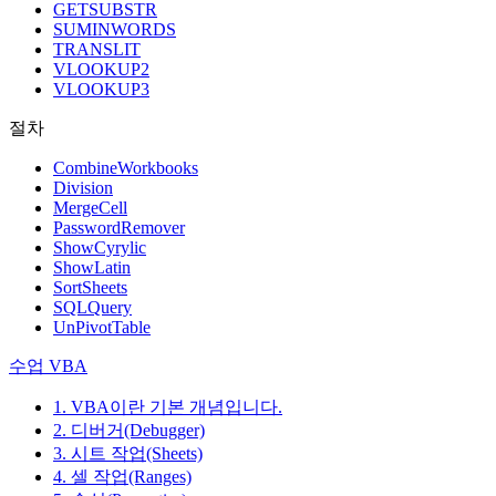
GETSUBSTR
SUMINWORDS
TRANSLIT
VLOOKUP2
VLOOKUP3
절차
CombineWorkbooks
Division
MergeCell
PasswordRemover
ShowCyrylic
ShowLatin
SortSheets
SQLQuery
UnPivotTable
수업 VBA
1. VBA이란 기본 개념입니다.
2. 디버거(Debugger)
3. 시트 작업(Sheets)
4. 셀 작업(Ranges)