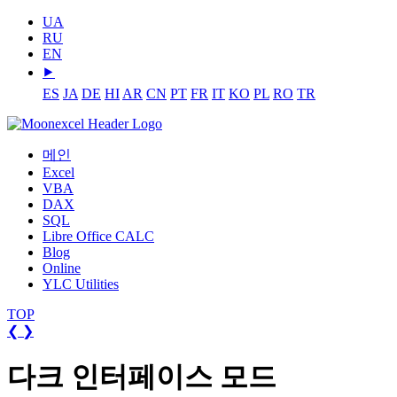
UA
RU
EN
⯈
ES
JA
DE
HI
AR
CN
PT
FR
IT
KO
PL
RO
TR
메인
Excel
VBA
DAX
SQL
Libre Office CALC
Blog
Online
YLC Utilities
TOP
❮
❯
다크 인터페이스 모드