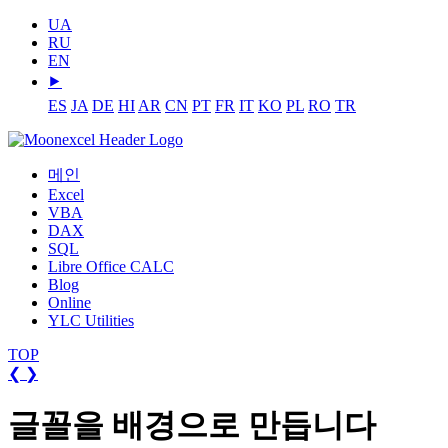
UA
RU
EN
⯈
ES
JA
DE
HI
AR
CN
PT
FR
IT
KO
PL
RO
TR
메인
Excel
VBA
DAX
SQL
Libre Office CALC
Blog
Online
YLC Utilities
TOP
❮
❯
글꼴을 배경으로 만듭니다