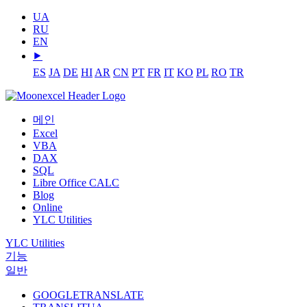
UA
RU
EN
⯈
ES
JA
DE
HI
AR
CN
PT
FR
IT
KO
PL
RO
TR
메인
Excel
VBA
DAX
SQL
Libre Office CALC
Blog
Online
YLC Utilities
YLC Utilities
기능
일반
GOOGLETRANSLATE