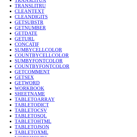
TRANSLITUA
TRANSLITRU
CLEANTEXT
CLEANDIGITS
GETSUBSTR
GETNUMBER
GETDATE
GETURL
CONCATIF
SUMBYCELLCOLOR
COUNTBYCELLCOLOR
SUMBYFONTCOLOR
COUNTBYFONTCOLOR
GETCOMMENT
GETSEX
GETWORD
WORKBOOK
SHEETNAME
TABLETOARRAY
TABLETODICT
TABLETOCSV
TABLETOSQL
TABLETOHTML
TABLETOJSON
TABLETOXML