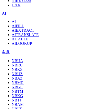
NIKKEI225
DAX
AI
AI
AIFILL
AIEXTRACT
AITRANSLATE
AITABLE
AILOOKUP
환율
NBUA
NBRU
NBKZ
NBUZ
NBAZ
NBMD
NBGE
NBTM
NBKG
NBTJ
NBAM
NBLT