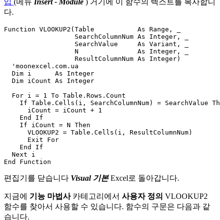
입
(메뉴
Insert - Module
) 거기에 이 함수의 텍스트를 복사합니
다.
Function VLOOKUP2(Table           As Range, _

                  SearchColumnNum As Integer, _

                  SearchValue     As Variant, _

                  N               As Integer, _

                  ResultColumnNum As Integer)        

  'moonexcel.com.ua

  Dim i      As Integer

  Dim iCount As Integer

  For i = 1 To Table.Rows.Count

    If Table.Cells(i, SearchColumnNum) = SearchValue Th
      iCount = iCount + 1

    End If

    If iCount = N Then

      VLOOKUP2 = Table.Cells(i, ResultColumnNum)

      Exit For

    End If

  Next i

편집기를 닫습니다
Visual 기본
Excel로 돌아갑니다.
지금에
기능 마법사
카테고리에서
사용자 정의
VLOOKUP2
함수를 찾아서 사용할 수 있습니다. 함수의 구문은 다음과 같
습니다.