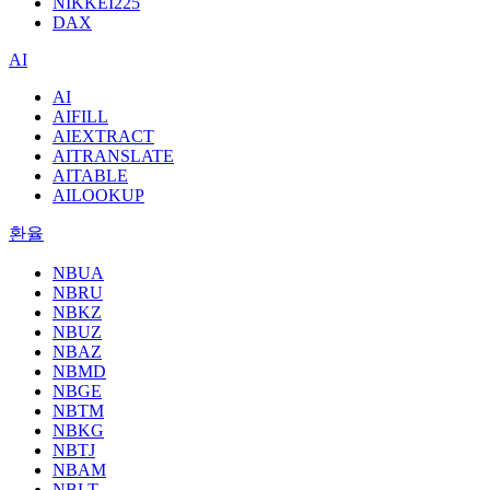
NIKKEI225
DAX
AI
AI
AIFILL
AIEXTRACT
AITRANSLATE
AITABLE
AILOOKUP
환율
NBUA
NBRU
NBKZ
NBUZ
NBAZ
NBMD
NBGE
NBTM
NBKG
NBTJ
NBAM
NBLT