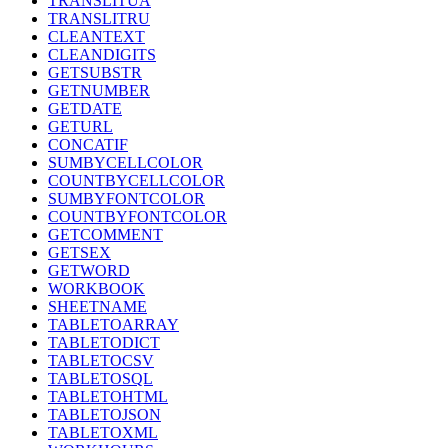
TRANSLITUA
TRANSLITRU
CLEANTEXT
CLEANDIGITS
GETSUBSTR
GETNUMBER
GETDATE
GETURL
CONCATIF
SUMBYCELLCOLOR
COUNTBYCELLCOLOR
SUMBYFONTCOLOR
COUNTBYFONTCOLOR
GETCOMMENT
GETSEX
GETWORD
WORKBOOK
SHEETNAME
TABLETOARRAY
TABLETODICT
TABLETOCSV
TABLETOSQL
TABLETOHTML
TABLETOJSON
TABLETOXML