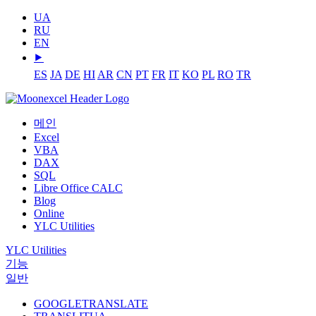
UA
RU
EN
⯈
ES
JA
DE
HI
AR
CN
PT
FR
IT
KO
PL
RO
TR
메인
Excel
VBA
DAX
SQL
Libre Office CALC
Blog
Online
YLC Utilities
YLC Utilities
기능
일반
GOOGLETRANSLATE