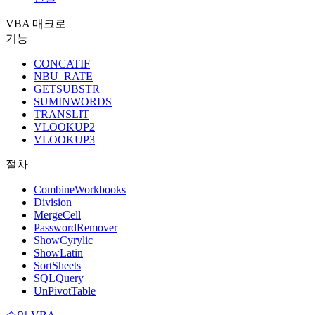
VBA 매크로
기능
CONCATIF
NBU_RATE
GETSUBSTR
SUMINWORDS
TRANSLIT
VLOOKUP2
VLOOKUP3
절차
CombineWorkbooks
Division
MergeCell
PasswordRemover
ShowCyrylic
ShowLatin
SortSheets
SQLQuery
UnPivotTable