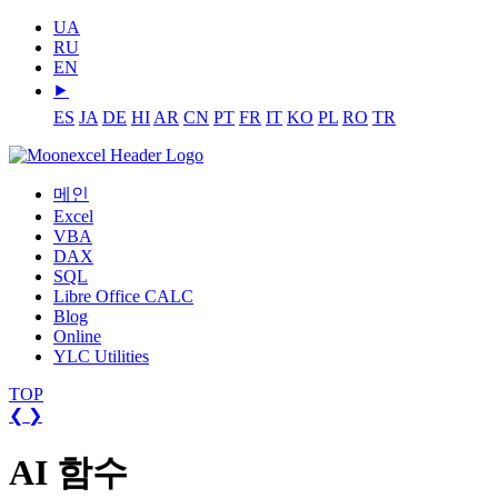
UA
RU
EN
⯈
ES
JA
DE
HI
AR
CN
PT
FR
IT
KO
PL
RO
TR
메인
Excel
VBA
DAX
SQL
Libre Office CALC
Blog
Online
YLC Utilities
TOP
❮
❯
AI 함수