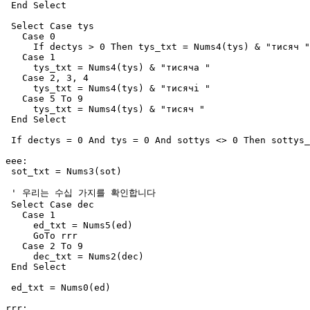
 End Select

 Select Case tys

   Case 0

     If dectys > 0 Then tys_txt = Nums4(tys) & "тисяч "

   Case 1

     tys_txt = Nums4(tys) & "тисячa "

   Case 2, 3, 4

     tys_txt = Nums4(tys) & "тисячі "

   Case 5 To 9

     tys_txt = Nums4(tys) & "тисяч "

 End Select

 If dectys = 0 And tys = 0 And sottys <> 0 Then sottys_
eee:

 sot_txt = Nums3(sot)

 ' 우리는 수십 가지를 확인합니다 

 Select Case dec

   Case 1

     ed_txt = Nums5(ed)

     GoTo rrr

   Case 2 To 9

     dec_txt = Nums2(dec)

 End Select

 ed_txt = Nums0(ed)

rrr:
