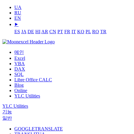
UA
RU
EN
⯈
ES
JA
DE
HI
AR
CN
PT
FR
IT
KO
PL
RO
TR
메인
Excel
VBA
DAX
SQL
Libre Office CALC
Blog
Online
YLC Utilities
YLC Utilities
기능
일반
GOOGLETRANSLATE