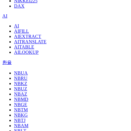
NIKKEI225
DAX
AI
AI
AIFILL
AIEXTRACT
AITRANSLATE
AITABLE
AILOOKUP
환율
NBUA
NBRU
NBKZ
NBUZ
NBAZ
NBMD
NBGE
NBTM
NBKG
NBTJ
NBAM
NBLT