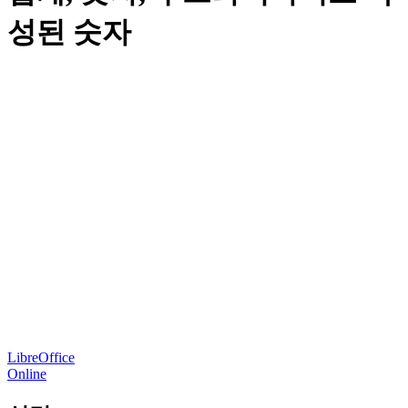
성된 숫자
LibreOffice
Online