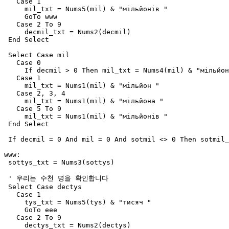
   Case 1

     mil_txt = Nums5(mil) & "мільйонів "

     GoTo www

   Case 2 To 9

     decmil_txt = Nums2(decmil)

 End Select

 Select Case mil

   Case 0

     If decmil > 0 Then mil_txt = Nums4(mil) & "мільйон
   Case 1

     mil_txt = Nums1(mil) & "мільйон "

   Case 2, 3, 4

     mil_txt = Nums1(mil) & "мільйона "

   Case 5 To 9

     mil_txt = Nums1(mil) & "мільйонів "

 End Select

 If decmil = 0 And mil = 0 And sotmil <> 0 Then sotmil_
www:

 sottys_txt = Nums3(sottys)

 ' 우리는 수천 명을 확인합니다 

 Select Case dectys

   Case 1

     tys_txt = Nums5(tys) & "тисяч "

     GoTo eee

   Case 2 To 9

     dectys_txt = Nums2(dectys)
