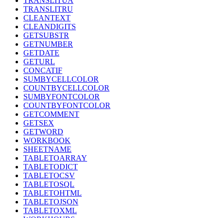
TRANSLITUA
TRANSLITRU
CLEANTEXT
CLEANDIGITS
GETSUBSTR
GETNUMBER
GETDATE
GETURL
CONCATIF
SUMBYCELLCOLOR
COUNTBYCELLCOLOR
SUMBYFONTCOLOR
COUNTBYFONTCOLOR
GETCOMMENT
GETSEX
GETWORD
WORKBOOK
SHEETNAME
TABLETOARRAY
TABLETODICT
TABLETOCSV
TABLETOSQL
TABLETOHTML
TABLETOJSON
TABLETOXML