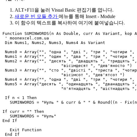
ALT+F11을 눌러 Visual Basic 편집기를 엽니다.
새로운 빈 모듈 추가
메뉴를 통해
Insert - Module
이 함수의 텍스트를 복사하여 여기에 붙여넣습니다.
Function SUMINWORDS(n As Double, curr As Variant, kop A
 ' moonexcel.com.ua 

 Dim Nums1, Nums2, Nums3, Nums4 As Variant

 Nums0 = Array("", "одна ", "дві ", "три ", "чотири ", 
 Nums1 = Array("", "один ", "два ", "три ", "чотири ", 
 Nums2 = Array("", "десять ", "двадцять ", "тридцять ",
                        "вісімдесят ", "дев'яносто ")

 Nums3 = Array("", "сто ", "двісті ", "триста ", "чотир
                        "вісімсот ", "дев'ятсот ")

 Nums4 = Array("", "одна ", "дві ", "три ", "чотири ", 
 Nums5 = Array("десять ", "одинадцять ", "дванадцять ",
                        "п'ятнадцять ", "шістнадцять ",
 If n < 1 Then

   SUMINWORDS = "Нуль " & curr & " " & Round((n - Fix(n
If curr = "" Then

   SUMINWORDS = "Нуль"

End If

   Exit Function

 End If
