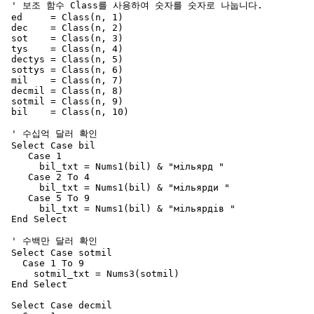
 ' 보조 함수 Class를 사용하여 숫자를 숫자로 나눕니다. 

 ed     = Class(n, 1)

 dec    = Class(n, 2)

 sot    = Class(n, 3)

 tys    = Class(n, 4)

 dectys = Class(n, 5)

 sottys = Class(n, 6)

 mil    = Class(n, 7)

 decmil = Class(n, 8)

 sotmil = Class(n, 9)

 bil    = Class(n, 10)

 ' 수십억 달러 확인 

 Select Case bil

    Case 1

      bil_txt = Nums1(bil) & "мільярд "

    Case 2 To 4

      bil_txt = Nums1(bil) & "мільярди "

    Case 5 To 9

      bil_txt = Nums1(bil) & "мільярдів "

 End Select

 ' 수백만 달러 확인 

 Select Case sotmil

   Case 1 To 9

     sotmil_txt = Nums3(sotmil)

 End Select

 Select Case decmil
