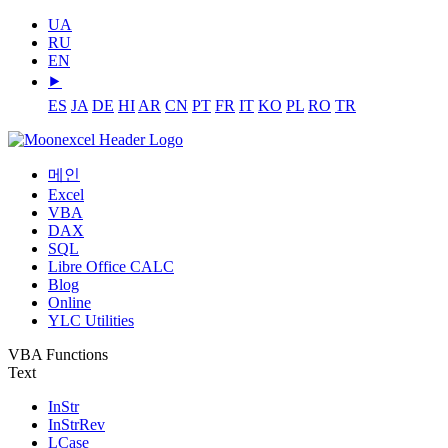
UA
RU
EN
⯈
ES
JA
DE
HI
AR
CN
PT
FR
IT
KO
PL
RO
TR
메인
Excel
VBA
DAX
SQL
Libre Office CALC
Blog
Online
YLC Utilities
VBA Functions
Text
InStr
InStrRev
LCase