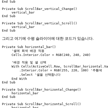
End Sub

Private Sub ScrollBar_vertical_Change()

     vertical_bar

End Sub

Private Sub ScrollBar_vertical_Scroll()

     vertical_bar

그리고 여기에 수평 슬라이더에 대한 코드가 있습니다.
Private Sub horizontal_bar()

     '셀에 회색 배경 적용

     Cells.Interior.Color = RGB(240, 240, 240)

     '배경 적용 및 셀 선택

     With Cells(ActiveCell.Row, ScrollBar_horizontal.Va
         .Interior.Color = RGB(255, 220, 100) '주황색

         .Select '셀을 선택합니다

     End With

End Sub

Private Sub ScrollBar_horizontal_Change()

     horizontal_bar

End Sub

Private Sub ScrollBar_horizontal_Scroll()

     horizontal_bar
