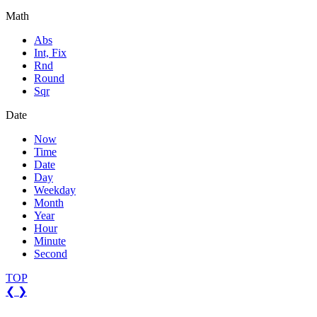
Math
Abs
Int, Fix
Rnd
Round
Sqr
Date
Now
Time
Date
Day
Weekday
Month
Year
Hour
Minute
Second
TOP
❮
❯