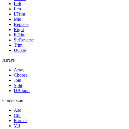
Left
Len
LTrim
Mid
Replace
Right
RTrim
StrReverse
Trim
UCase
Arrays
Array
Choose
Join
Split
UBound
Conversion
Asc
Chr
Format
Val