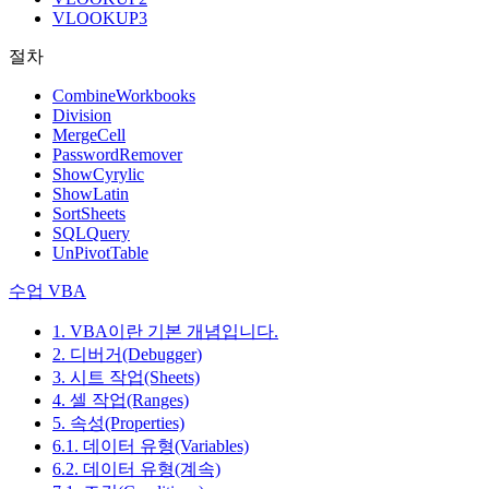
VLOOKUP3
절차
CombineWorkbooks
Division
MergeCell
PasswordRemover
ShowCyrylic
ShowLatin
SortSheets
SQLQuery
UnPivotTable
수업 VBA
1. VBA이란 기본 개념입니다.
2. 디버거(Debugger)
3. 시트 작업(Sheets)
4. 셀 작업(Ranges)
5. 속성(Properties)
6.1. 데이터 유형(Variables)
6.2. 데이터 유형(계속)