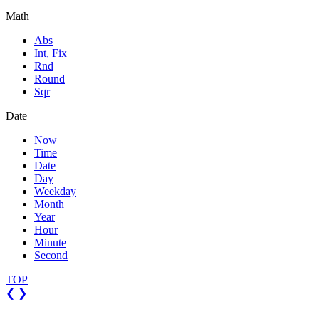
Math
Abs
Int, Fix
Rnd
Round
Sqr
Date
Now
Time
Date
Day
Weekday
Month
Year
Hour
Minute
Second
TOP
❮
❯