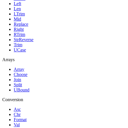
Left
Len
LTrim
Mid
Replace
Right
RTrim
StrReverse
Trim
UCase
Arrays
Array
Choose
Join
Split
UBound
Conversion
Asc
Chr
Format
Val