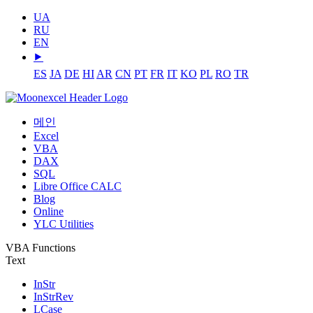
UA
RU
EN
⯈
ES
JA
DE
HI
AR
CN
PT
FR
IT
KO
PL
RO
TR
메인
Excel
VBA
DAX
SQL
Libre Office CALC
Blog
Online
YLC Utilities
VBA Functions
Text
InStr
InStrRev
LCase