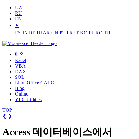
UA
RU
EN
⯈
ES
JA
DE
HI
AR
CN
PT
FR
IT
KO
PL
RO
TR
메인
Excel
VBA
DAX
SQL
Libre Office CALC
Blog
Online
YLC Utilities
TOP
❮
❯
Access 데이터베이스에서