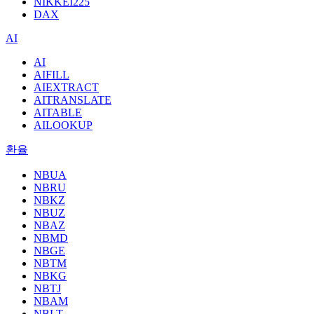
NIKKEI225
DAX
AI
AI
AIFILL
AIEXTRACT
AITRANSLATE
AITABLE
AILOOKUP
환율
NBUA
NBRU
NBKZ
NBUZ
NBAZ
NBMD
NBGE
NBTM
NBKG
NBTJ
NBAM
NBLT