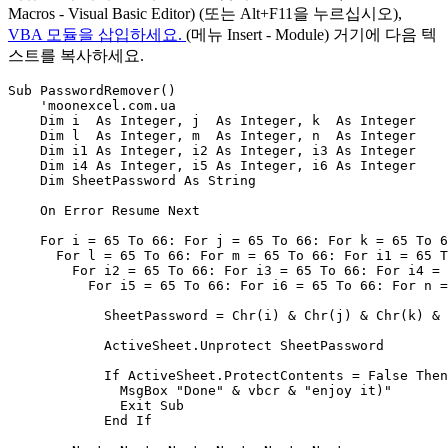
Macros - Visual Basic Editor)
(또는 Alt+F11을 누르십시오),
VBA 모듈을 삽입하세요.
(메뉴
Insert - Module
) 거기에 다음 텍
스트를 복사하세요.
Sub PasswordRemover()

    'moonexcel.com.ua

    Dim i  As Integer, j  As Integer, k  As Integer

    Dim l  As Integer, m  As Integer, n  As Integer

    Dim i1 As Integer, i2 As Integer, i3 As Integer

    Dim i4 As Integer, i5 As Integer, i6 As Integer

    Dim SheetPassword As String

    On Error Resume Next

    For i = 65 To 66: For j = 65 To 66: For k = 65 To 6
      For l = 65 To 66: For m = 65 To 66: For i1 = 65 T
        For i2 = 65 To 66: For i3 = 65 To 66: For i4 = 
          For i5 = 65 To 66: For i6 = 65 To 66: For n =
            SheetPassword = Chr(i) & Chr(j) & Chr(k) & 
            ActiveSheet.Unprotect SheetPassword

            If ActiveSheet.ProtectContents = False Then

              MsgBox "Done" & vbcr & "enjoy it)"

              Exit Sub

            End If
