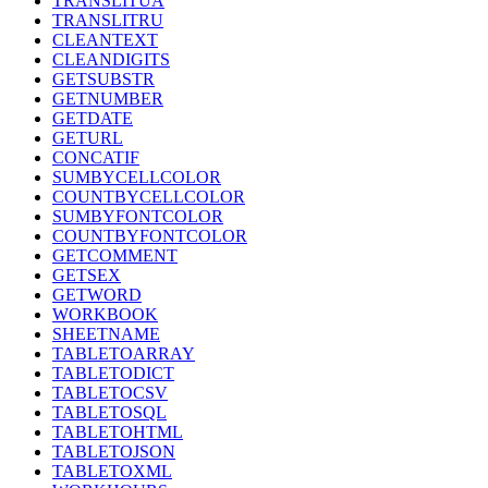
TRANSLITUA
TRANSLITRU
CLEANTEXT
CLEANDIGITS
GETSUBSTR
GETNUMBER
GETDATE
GETURL
CONCATIF
SUMBYCELLCOLOR
COUNTBYCELLCOLOR
SUMBYFONTCOLOR
COUNTBYFONTCOLOR
GETCOMMENT
GETSEX
GETWORD
WORKBOOK
SHEETNAME
TABLETOARRAY
TABLETODICT
TABLETOCSV
TABLETOSQL
TABLETOHTML
TABLETOJSON
TABLETOXML