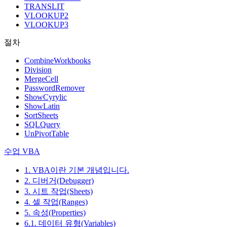
TRANSLIT
VLOOKUP2
VLOOKUP3
절차
CombineWorkbooks
Division
MergeCell
PasswordRemover
ShowCyrylic
ShowLatin
SortSheets
SQLQuery
UnPivotTable
수업 VBA
1. VBA이란 기본 개념입니다.
2. 디버거(Debugger)
3. 시트 작업(Sheets)
4. 셀 작업(Ranges)
5. 속성(Properties)
6.1. 데이터 유형(Variables)