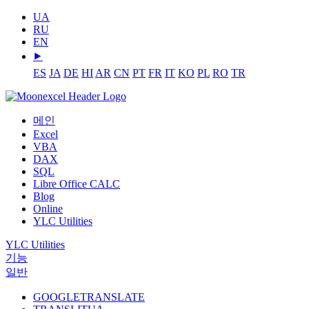
UA
RU
EN
⯈
ES
JA
DE
HI
AR
CN
PT
FR
IT
KO
PL
RO
TR
메인
Excel
VBA
DAX
SQL
Libre Office CALC
Blog
Online
YLC Utilities
YLC Utilities
기능
일반
GOOGLETRANSLATE