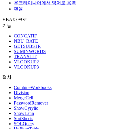
우크라이나어에서 영어로 음역
환율
VBA 매크로
기능
CONCATIF
NBU_RATE
GETSUBSTR
SUMINWORDS
TRANSLIT
VLOOKUP2
VLOOKUP3
절차
CombineWorkbooks
Division
MergeCell
PasswordRemover
ShowCyrylic
ShowLatin
SortSheets
SQLQuery
UnPivotTable