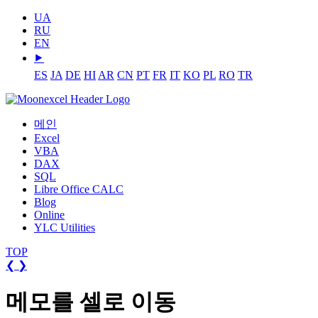
UA
RU
EN
⯈
ES
JA
DE
HI
AR
CN
PT
FR
IT
KO
PL
RO
TR
메인
Excel
VBA
DAX
SQL
Libre Office CALC
Blog
Online
YLC Utilities
TOP
❮
❯
메모를 셀로 이동