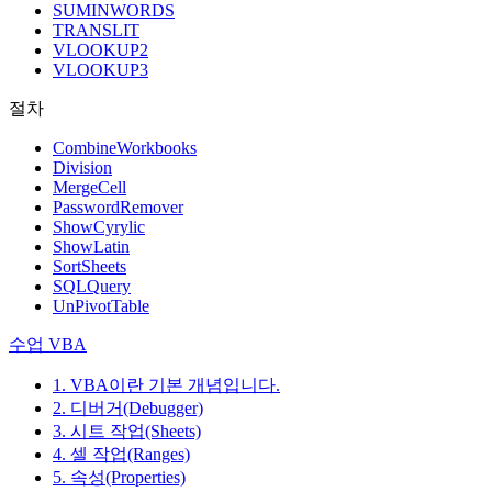
SUMINWORDS
TRANSLIT
VLOOKUP2
VLOOKUP3
절차
CombineWorkbooks
Division
MergeCell
PasswordRemover
ShowCyrylic
ShowLatin
SortSheets
SQLQuery
UnPivotTable
수업 VBA
1. VBA이란 기본 개념입니다.
2. 디버거(Debugger)
3. 시트 작업(Sheets)
4. 셀 작업(Ranges)
5. 속성(Properties)