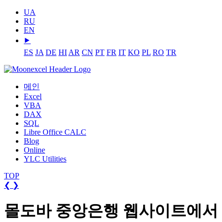
UA
RU
EN
⯈
ES
JA
DE
HI
AR
CN
PT
FR
IT
KO
PL
RO
TR
메인
Excel
VBA
DAX
SQL
Libre Office CALC
Blog
Online
YLC Utilities
TOP
❮
❯
몰도바 중앙은행 웹사이트에서