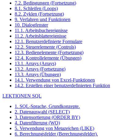
7.2. Bedingungen (Fortsetzung)
8.1. Schleifen (Loops)
8.2. Zyklen (Fortsetzung)
9. Verfahren und Funktionen
10. Dialogfenster
11.1. Arbeitsbuchereignisse
11.2. Arbeitsblattereignisse
12.1. Benutzerdefinierte Formulare
12.2. Steuerelemente (Controls)
12.3. Bedienelemente (Fortsetzung)
12.4. Kontrollelemente (Übungen)
13.1. Arrays (Arrays)
13.2. Arrays (Fortsetzung)
13.3. Arrays (Übungen)
14.1. Verwendung von Excel-Funktionen
14.2. Erstellen einer benutzerdefinierten Funktion
LEKTIONEN SQL
1. SQL-Sprache, Grundkonzepte.
2. Datenauswahl (SELECT)
3. Datensortierung (ORDER BY)
4. Datenfilterung (WO)
5. Verwendung von Metazeichen (LIKE)
6. Berechnungsfelder (Berechnungsfelder).