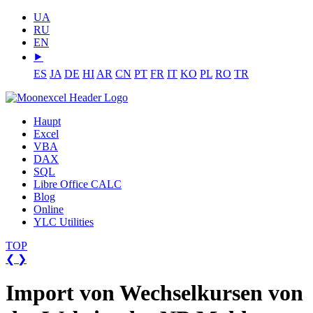
UA
RU
EN
⯈
ES
JA
DE
HI
AR
CN
PT
FR
IT
KO
PL
RO
TR
Haupt
Excel
VBA
DAX
SQL
Libre Office CALC
Blog
Online
YLC Utilities
TOP
❮
❯
Import von Wechselkursen von