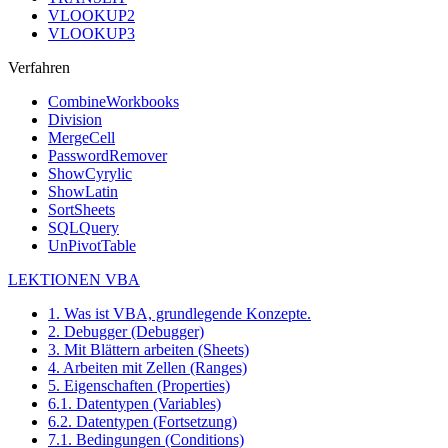
VLOOKUP2
VLOOKUP3
Verfahren
CombineWorkbooks
Division
MergeCell
PasswordRemover
ShowCyrylic
ShowLatin
SortSheets
SQLQuery
UnPivotTable
LEKTIONEN VBA
1. Was ist VBA, grundlegende Konzepte.
2. Debugger (Debugger)
3. Mit Blättern arbeiten (Sheets)
4. Arbeiten mit Zellen (Ranges)
5. Eigenschaften (Properties)
6.1. Datentypen (Variables)
6.2. Datentypen (Fortsetzung)
7.1. Bedingungen (Conditions)