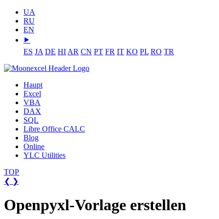
UA
RU
EN
⯈
ES
JA
DE
HI
AR
CN
PT
FR
IT
KO
PL
RO
TR
Haupt
Excel
VBA
DAX
SQL
Libre Office CALC
Blog
Online
YLC Utilities
TOP
❮
❯
Openpyxl-Vorlage erstellen