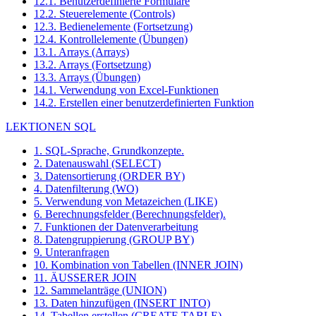
12.1. Benutzerdefinierte Formulare
12.2. Steuerelemente (Controls)
12.3. Bedienelemente (Fortsetzung)
12.4. Kontrollelemente (Übungen)
13.1. Arrays (Arrays)
13.2. Arrays (Fortsetzung)
13.3. Arrays (Übungen)
14.1. Verwendung von Excel-Funktionen
14.2. Erstellen einer benutzerdefinierten Funktion
LEKTIONEN SQL
1. SQL-Sprache, Grundkonzepte.
2. Datenauswahl (SELECT)
3. Datensortierung (ORDER BY)
4. Datenfilterung (WO)
5. Verwendung von Metazeichen (LIKE)
6. Berechnungsfelder (Berechnungsfelder).
7. Funktionen der Datenverarbeitung
8. Datengruppierung (GROUP BY)
9. Unteranfragen
10. Kombination von Tabellen (INNER JOIN)
11. ÄUSSERER JOIN
12. Sammelanträge (UNION)
13. Daten hinzufügen (INSERT INTO)
14. Tabellen erstellen (CREATE TABLE)