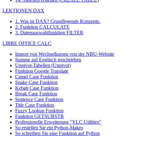
LEKTIONEN DAX
1. Was ist DAX? Grundlegende Konzepte.
2. Funktion CALCULATE
3. Datenauswahlfunktion FILTER
LIBRE OFFICE CALC
Import von Wechselkursen von der NBU-Website
Summe auf Englisch geschrieben
Unpivot-Tabellen (Unpivot)
Funktion
Google Translate
Camel Case Funktion
Snake Case Funktion
Kebab Case Funktion
Break Case Funktion
Sentence Case Funktion
Title Case Funktion
Fuzzy Lookup
Funktion
Funktion GETSUBSTR
Professionelle Erweiterung "YLC Utilities"
So erstellen Sie ein Python-Makro
So schreiben Sie eine Funktion auf Python