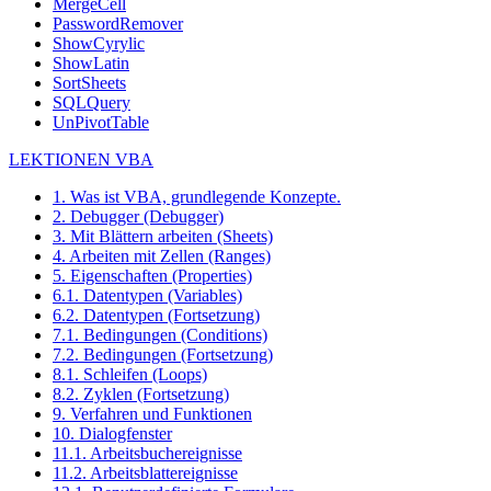
MergeCell
PasswordRemover
ShowCyrylic
ShowLatin
SortSheets
SQLQuery
UnPivotTable
LEKTIONEN VBA
1. Was ist VBA, grundlegende Konzepte.
2. Debugger (Debugger)
3. Mit Blättern arbeiten (Sheets)
4. Arbeiten mit Zellen (Ranges)
5. Eigenschaften (Properties)
6.1. Datentypen (Variables)
6.2. Datentypen (Fortsetzung)
7.1. Bedingungen (Conditions)
7.2. Bedingungen (Fortsetzung)
8.1. Schleifen (Loops)
8.2. Zyklen (Fortsetzung)
9. Verfahren und Funktionen
10. Dialogfenster
11.1. Arbeitsbuchereignisse
11.2. Arbeitsblattereignisse