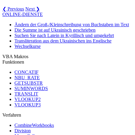
❮ Previous
Next ❯
ONLINE-DIENSTE
Ändern der Groß-/Kleinschreibung von Buchstaben im Text
Die Summe ist auf Ukrainisch geschrieben
Suchen Sie nach Latein in Kyrillisch und umgekehrt
Transliteration aus dem Ukrainischen ins Englische
Wechselkurse
VBA Makros
Funktionen
CONCATIF
NBU_RATE
GETSUBSTR
SUMINWORDS
TRANSLIT
VLOOKUP2
VLOOKUP3
Verfahren
CombineWorkbooks
Division