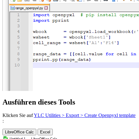
Ausführen dieses Tools
Klicken Sie auf
YLC Utilities > Export > Create Openpyxl template
:
LibreOffice Calc
Excel