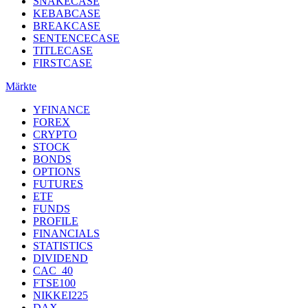
SNAKECASE
KEBABCASE
BREAKCASE
SENTENCECASE
TITLECASE
FIRSTCASE
Märkte
YFINANCE
FOREX
CRYPTO
STOCK
BONDS
OPTIONS
FUTURES
ETF
FUNDS
PROFILE
FINANCIALS
STATISTICS
DIVIDEND
CAC_40
FTSE100
NIKKEI225
DAX