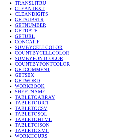
TRANSLITRU
CLEANTEXT
CLEANDIGITS
GETSUBSTR
GETNUMBER
GETDATE
GETURL
CONCATIF
SUMBYCELLCOLOR
COUNTBYCELLCOLOR
SUMBYFONTCOLOR
COUNTBYFONTCOLOR
GETCOMMENT
GETSEX
GETWORD
WORKBOOK
SHEETNAME
TABLETOARRAY
TABLETODICT
TABLETOCSV
TABLETOSQL
TABLETOHTML
TABLETOJSON
TABLETOXML
WORKHOURS