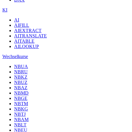
KI
AI
AIFILL
AIEXTRACT
AITRANSLATE
AITABLE
AILOOKUP
Wechselkurse
NBUA
NBRU
NBKZ
NBUZ
NBAZ
NBMD
NBGE
NBTM
NBKG
NBTJ
NBAM
NBLT
NBEU