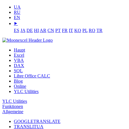
UA
RU
EN
⯈
ES
JA
DE
HI
AR
CN
PT
FR
IT
KO
PL
RO
TR
Haupt
Excel
VBA
DAX
SQL
Libre Office CALC
Blog
Online
YLC Utilities
YLC Utilities
Funktionen
Allgemeine
GOOGLETRANSLATE
TRANSLITUA