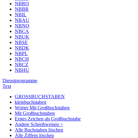
NBRO
NBBR
NBIL
NBAU
NBNO
NBCA
NBUK
NBSE
NBDK
NBPL
NBCH
NBCZ
NBHU
Dienstprogramme
Text
GROSSBUCHSTABEN
kleinbuchstaben
Wörter Mit Großbuchstaben
Mit Großbuchstaben
Erstes Zeichen als Großbuchstabe
Andere Schreibweisen >
Alle Buchstaben löschen
Alle Ziffern löschen