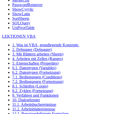
MergeCell
PasswordRemover
ShowCyrylic
ShowLatin
SortSheets
SQLQuery
UnPivotTable
LEKTIONEN VBA
1. Was ist VBA, grundlegende Konzepte.
2. Debugger (Debugger)
3. Mit Blättern arbeiten (Sheets)
4. Arbeiten mit Zellen (Ranges)
5. Eigenschaften (Properties)
6.1. Datentypen (Variables)
6.2. Datentypen (Fortsetzung)
7.1. Bedingungen (Conditions)
7.2. Bedingungen (Fortsetzung)
8.1. Schleifen (Loops)
8.2. Zyklen (Fortsetzung)
9. Verfahren und Funktionen
10. Dialogfenster
11.1. Arbeitsbuchereignisse
11.2. Arbeitsblattereignisse
12.1. Benutzerdefinierte Formulare