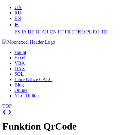
UA
RU
EN
⯈
ES
JA
DE
HI
AR
CN
PT
FR
IT
KO
PL
RO
TR
Haupt
Excel
VBA
DAX
SQL
Libre Office CALC
Blog
Online
YLC Utilities
TOP
❮
❯
Funktion QrCode