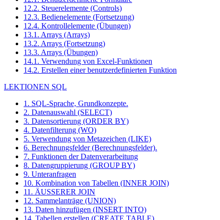
12.2. Steuerelemente (Controls)
12.3. Bedienelemente (Fortsetzung)
12.4. Kontrollelemente (Übungen)
13.1. Arrays (Arrays)
13.2. Arrays (Fortsetzung)
13.3. Arrays (Übungen)
14.1. Verwendung von Excel-Funktionen
14.2. Erstellen einer benutzerdefinierten Funktion
LEKTIONEN SQL
1. SQL-Sprache, Grundkonzepte.
2. Datenauswahl (SELECT)
3. Datensortierung (ORDER BY)
4. Datenfilterung (WO)
5. Verwendung von Metazeichen (LIKE)
6. Berechnungsfelder (Berechnungsfelder).
7. Funktionen der Datenverarbeitung
8. Datengruppierung (GROUP BY)
9. Unteranfragen
10. Kombination von Tabellen (INNER JOIN)
11. ÄUSSERER JOIN
12. Sammelanträge (UNION)
13. Daten hinzufügen (INSERT INTO)
14. Tabellen erstellen (CREATE TABLE)