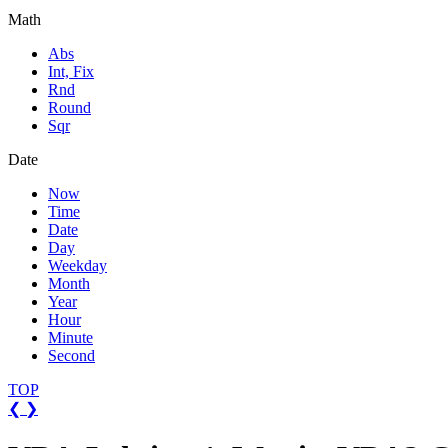
Math
Abs
Int, Fix
Rnd
Round
Sqr
Date
Now
Time
Date
Day
Weekday
Month
Year
Hour
Minute
Second
TOP
❮
❯