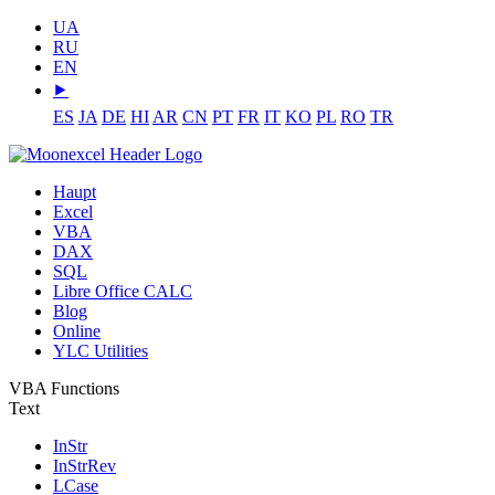
UA
RU
EN
⯈
ES
JA
DE
HI
AR
CN
PT
FR
IT
KO
PL
RO
TR
Haupt
Excel
VBA
DAX
SQL
Libre Office CALC
Blog
Online
YLC Utilities
VBA Functions
Text
InStr
InStrRev
LCase