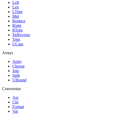
Left
Len
LTrim
Mid
Replace
Right
RTrim
StrReverse
Trim
UCase
Arrays
Array
Choose
Join
Split
UBound
Conversion
Asc
Chr
Format
Val