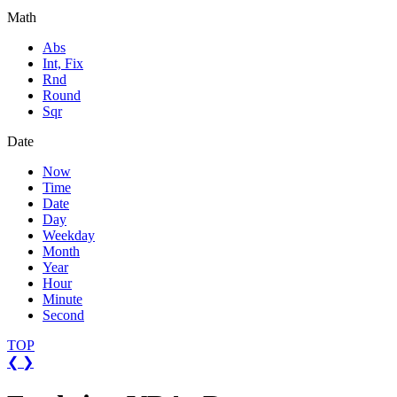
Math
Abs
Int, Fix
Rnd
Round
Sqr
Date
Now
Time
Date
Day
Weekday
Month
Year
Hour
Minute
Second
TOP
❮
❯