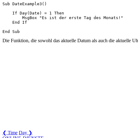
Sub DateExample3()

    If Day(Date) = 1 Then

        MsgBox "Es ist der erste Tag des Monats!"

    End If

Die Funktion, die sowohl das aktuelle Datum als auch die aktuelle Uhr
❮ Time
Day ❯