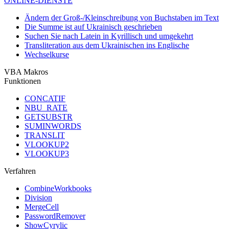
ONLINE-DIENSTE
Ändern der Groß-/Kleinschreibung von Buchstaben im Text
Die Summe ist auf Ukrainisch geschrieben
Suchen Sie nach Latein in Kyrillisch und umgekehrt
Transliteration aus dem Ukrainischen ins Englische
Wechselkurse
VBA Makros
Funktionen
CONCATIF
NBU_RATE
GETSUBSTR
SUMINWORDS
TRANSLIT
VLOOKUP2
VLOOKUP3
Verfahren
CombineWorkbooks
Division
MergeCell
PasswordRemover
ShowCyrylic