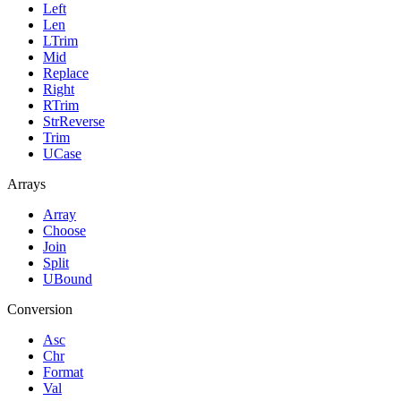
Left
Len
LTrim
Mid
Replace
Right
RTrim
StrReverse
Trim
UCase
Arrays
Array
Choose
Join
Split
UBound
Conversion
Asc
Chr
Format
Val