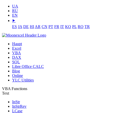
UA
RU
EN
⯈
ES
JA
DE
HI
AR
CN
PT
FR
IT
KO
PL
RO
TR
Haupt
Excel
VBA
DAX
SQL
Libre Office CALC
Blog
Online
YLC Utilities
VBA Functions
Text
InStr
InStrRev
LCase