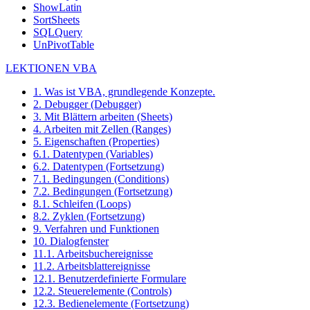
ShowLatin
SortSheets
SQLQuery
UnPivotTable
LEKTIONEN VBA
1. Was ist VBA, grundlegende Konzepte.
2. Debugger (Debugger)
3. Mit Blättern arbeiten (Sheets)
4. Arbeiten mit Zellen (Ranges)
5. Eigenschaften (Properties)
6.1. Datentypen (Variables)
6.2. Datentypen (Fortsetzung)
7.1. Bedingungen (Conditions)
7.2. Bedingungen (Fortsetzung)
8.1. Schleifen (Loops)
8.2. Zyklen (Fortsetzung)
9. Verfahren und Funktionen
10. Dialogfenster
11.1. Arbeitsbuchereignisse
11.2. Arbeitsblattereignisse
12.1. Benutzerdefinierte Formulare
12.2. Steuerelemente (Controls)
12.3. Bedienelemente (Fortsetzung)