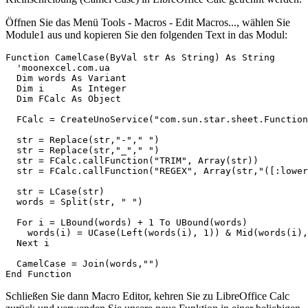
Öffnen Sie das Menü Tools - Macros - Edit Macros..., wählen Sie
Module1 aus und kopieren Sie den folgenden Text in das Modul:
Function CamelCase(ByVal str As String) As String

  'moonexcel.com.ua

  Dim words As Variant

  Dim i     As Integer

  Dim FCalc As Object

  FCalc = CreateUnoService("com.sun.star.sheet.Function
  str = Replace(str,"-"," ")

  str = Replace(str,"_"," ")  

  str = FCalc.callFunction("TRIM", Array(str))  

  str = FCalc.callFunction("REGEX", Array(str,"([:lower
  str = LCase(str)

  words = Split(str, " ")

  For i = LBound(words) + 1 To UBound(words)       

    words(i) = UCase(Left(words(i), 1)) & Mid(words(i),
  Next i

  CamelCase = Join(words,"")

Schließen Sie dann Macro Editor, kehren Sie zu LibreOffice Calc