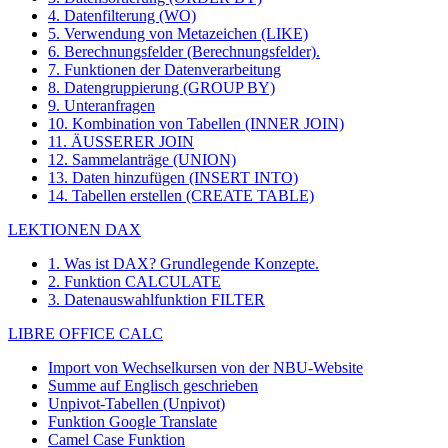
4. Datenfilterung (WO)
5. Verwendung von Metazeichen (LIKE)
6. Berechnungsfelder (Berechnungsfelder).
7. Funktionen der Datenverarbeitung
8. Datengruppierung (GROUP BY)
9. Unteranfragen
10. Kombination von Tabellen (INNER JOIN)
11. ÄUSSERER JOIN
12. Sammelanträge (UNION)
13. Daten hinzufügen (INSERT INTO)
14. Tabellen erstellen (CREATE TABLE)
LEKTIONEN DAX
1. Was ist DAX? Grundlegende Konzepte.
2. Funktion CALCULATE
3. Datenauswahlfunktion FILTER
LIBRE OFFICE CALC
Import von Wechselkursen von der NBU-Website
Summe auf Englisch geschrieben
Unpivot-Tabellen (Unpivot)
Funktion
Google Translate
Camel Case Funktion