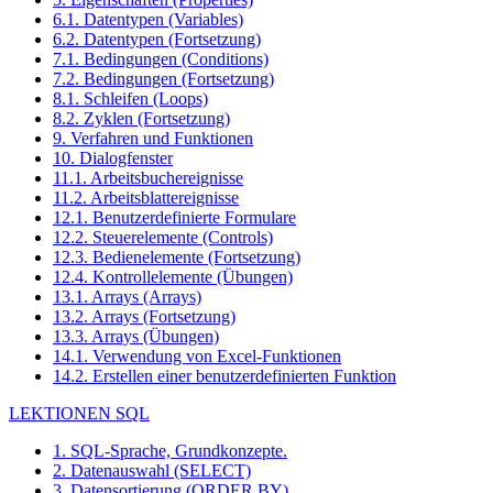
6.1. Datentypen (Variables)
6.2. Datentypen (Fortsetzung)
7.1. Bedingungen (Conditions)
7.2. Bedingungen (Fortsetzung)
8.1. Schleifen (Loops)
8.2. Zyklen (Fortsetzung)
9. Verfahren und Funktionen
10. Dialogfenster
11.1. Arbeitsbuchereignisse
11.2. Arbeitsblattereignisse
12.1. Benutzerdefinierte Formulare
12.2. Steuerelemente (Controls)
12.3. Bedienelemente (Fortsetzung)
12.4. Kontrollelemente (Übungen)
13.1. Arrays (Arrays)
13.2. Arrays (Fortsetzung)
13.3. Arrays (Übungen)
14.1. Verwendung von Excel-Funktionen
14.2. Erstellen einer benutzerdefinierten Funktion
LEKTIONEN SQL
1. SQL-Sprache, Grundkonzepte.
2. Datenauswahl (SELECT)
3. Datensortierung (ORDER BY)