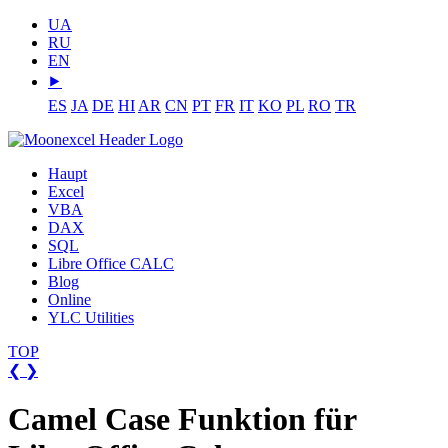
UA
RU
EN
⯈
ES
JA
DE
HI
AR
CN
PT
FR
IT
KO
PL
RO
TR
Haupt
Excel
VBA
DAX
SQL
Libre Office CALC
Blog
Online
YLC Utilities
TOP
❮
❯
Camel Case Funktion für