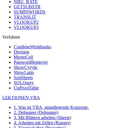
NBU_RATE
GETSUBSTR
SUMINWORDS
TRANSLIT
VLOOKUP2
VLOOKUP3
Verfahren
CombineWorkbooks
Division
MergeCell
PasswordRemover
ShowCyrylic
ShowLatin
SortSheets
SQLQuery
UnPivotTable
LEKTIONEN VBA
1. Was ist VBA, grundlegende Konzepte.
2. Debugger (Debugger)
3. Mit Blättern arbeiten (Sheets)
4. Arbeiten mit Zellen (Ranges)
5. Eigenschaften (Properties)