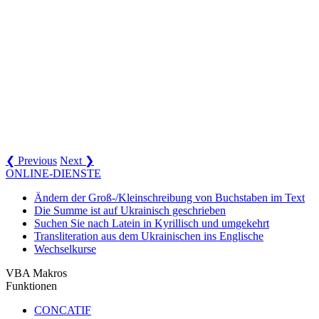
❮ Previous
Next ❯
ONLINE-DIENSTE
Ändern der Groß-/Kleinschreibung von Buchstaben im Text
Die Summe ist auf Ukrainisch geschrieben
Suchen Sie nach Latein in Kyrillisch und umgekehrt
Transliteration aus dem Ukrainischen ins Englische
Wechselkurse
VBA Makros
Funktionen
CONCATIF