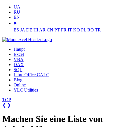
UA
RU
EN
⯈
ES
JA
DE
HI
AR
CN
PT
FR
IT
KO
PL
RO
TR
Haupt
Excel
VBA
DAX
SQL
Libre Office CALC
Blog
Online
YLC Utilities
TOP
❮
❯
Machen Sie eine Liste von