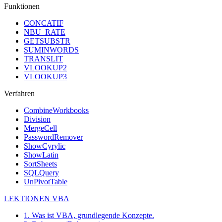
Funktionen
CONCATIF
NBU_RATE
GETSUBSTR
SUMINWORDS
TRANSLIT
VLOOKUP2
VLOOKUP3
Verfahren
CombineWorkbooks
Division
MergeCell
PasswordRemover
ShowCyrylic
ShowLatin
SortSheets
SQLQuery
UnPivotTable
LEKTIONEN VBA
1. Was ist VBA, grundlegende Konzepte.