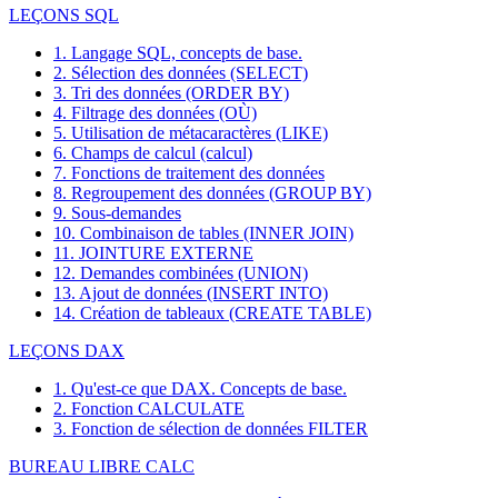
LEÇONS SQL
1. Langage SQL, concepts de base.
2. Sélection des données (SELECT)
3. Tri des données (ORDER BY)
4. Filtrage des données (OÙ)
5. Utilisation de métacaractères (LIKE)
6. Champs de calcul (calcul)
7. Fonctions de traitement des données
8. Regroupement des données (GROUP BY)
9. Sous-demandes
10. Combinaison de tables (INNER JOIN)
11. JOINTURE EXTERNE
12. Demandes combinées (UNION)
13. Ajout de données (INSERT INTO)
14. Création de tableaux (CREATE TABLE)
LEÇONS DAX
1. Qu'est-ce que DAX. Concepts de base.
2. Fonction CALCULATE
3. Fonction de sélection de données FILTER
BUREAU LIBRE CALC