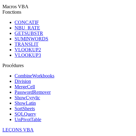
Macros VBA
Fonctions
CONCATIF
NBU_RATE
GETSUBSTR
SUMINWORDS
TRANSLIT
VLOOKUP2
VLOOKUP3
Procédures
CombineWorkbooks
Division
MergeCell
PasswordRemover
ShowCyrylic
ShowLatin
SortSheets
SQLQuery
UnPivotTable
LEÇONS VBA