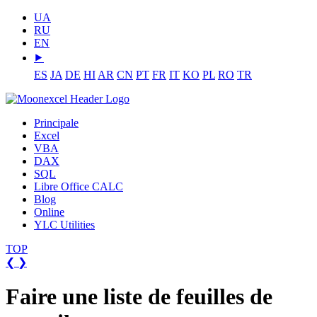
UA
RU
EN
⯈
ES
JA
DE
HI
AR
CN
PT
FR
IT
KO
PL
RO
TR
Principale
Excel
VBA
DAX
SQL
Libre Office CALC
Blog
Online
YLC Utilities
TOP
❮
❯
Faire une liste de feuilles de