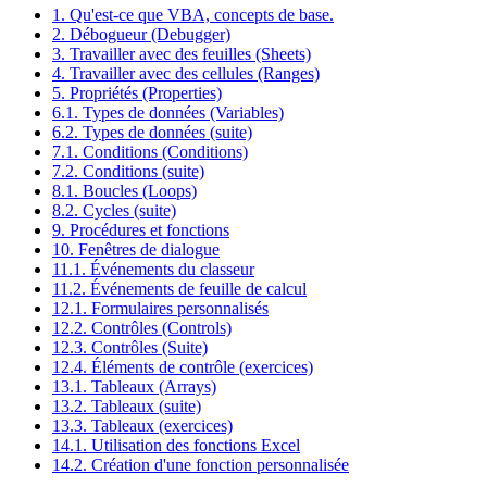
1. Qu'est-ce que VBA, concepts de base.
2. Débogueur (Debugger)
3. Travailler avec des feuilles (Sheets)
4. Travailler avec des cellules (Ranges)
5. Propriétés (Properties)
6.1. Types de données (Variables)
6.2. Types de données (suite)
7.1. Conditions (Conditions)
7.2. Conditions (suite)
8.1. Boucles (Loops)
8.2. Cycles (suite)
9. Procédures et fonctions
10. Fenêtres de dialogue
11.1. Événements du classeur
11.2. Événements de feuille de calcul
12.1. Formulaires personnalisés
12.2. Contrôles (Controls)
12.3. Contrôles (Suite)
12.4. Éléments de contrôle (exercices)
13.1. Tableaux (Arrays)
13.2. Tableaux (suite)
13.3. Tableaux (exercices)
14.1. Utilisation des fonctions Excel
14.2. Création d'une fonction personnalisée