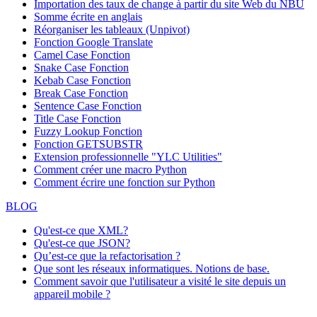
Importation des taux de change à partir du site Web du NBU
Somme écrite en anglais
Réorganiser les tableaux (Unpivot)
Fonction
Google Translate
Camel Case Fonction
Snake Case Fonction
Kebab Case Fonction
Break Case Fonction
Sentence Case Fonction
Title Case Fonction
Fuzzy Lookup
Fonction
Fonction GETSUBSTR
Extension professionnelle "YLC Utilities"
Comment créer une macro Python
Comment écrire une fonction sur Python
BLOG
Qu'est-ce que XML?
Qu'est-ce que JSON?
Qu’est-ce que la refactorisation ?
Que sont les réseaux informatiques. Notions de base.
Comment savoir que l'utilisateur a visité le site depuis un
appareil mobile ?