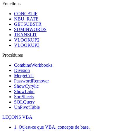
Fonctions
CONCATIF
NBU_RATE
GETSUBSTR
SUMINWORDS
TRANSLIT
VLOOKUP2
VLOOKUP3
Procédures
CombineWorkbooks
Division
MergeCell
PasswordRemover
ShowCyrylic
ShowLatin
SortSheets
SQLQuery
UnPivotTable
LEÇONS VBA
1. Qu'est-ce que VBA, concepts de base.