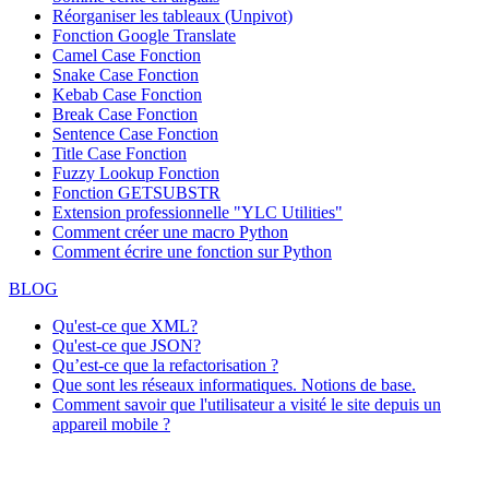
Réorganiser les tableaux (Unpivot)
Fonction
Google Translate
Camel Case Fonction
Snake Case Fonction
Kebab Case Fonction
Break Case Fonction
Sentence Case Fonction
Title Case Fonction
Fuzzy Lookup
Fonction
Fonction GETSUBSTR
Extension professionnelle "YLC Utilities"
Comment créer une macro Python
Comment écrire une fonction sur Python
BLOG
Qu'est-ce que XML?
Qu'est-ce que JSON?
Qu’est-ce que la refactorisation ?
Que sont les réseaux informatiques. Notions de base.
Comment savoir que l'utilisateur a visité le site depuis un
appareil mobile ?