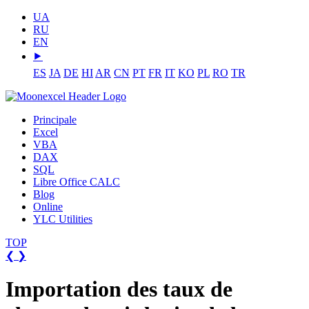
UA
RU
EN
⯈
ES
JA
DE
HI
AR
CN
PT
FR
IT
KO
PL
RO
TR
Principale
Excel
VBA
DAX
SQL
Libre Office CALC
Blog
Online
YLC Utilities
TOP
❮
❯
Importation des taux de