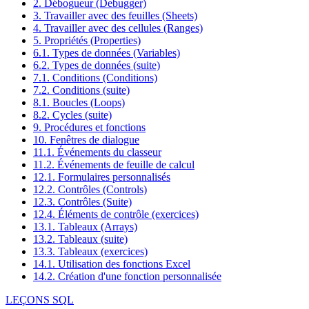
2. Débogueur (Debugger)
3. Travailler avec des feuilles (Sheets)
4. Travailler avec des cellules (Ranges)
5. Propriétés (Properties)
6.1. Types de données (Variables)
6.2. Types de données (suite)
7.1. Conditions (Conditions)
7.2. Conditions (suite)
8.1. Boucles (Loops)
8.2. Cycles (suite)
9. Procédures et fonctions
10. Fenêtres de dialogue
11.1. Événements du classeur
11.2. Événements de feuille de calcul
12.1. Formulaires personnalisés
12.2. Contrôles (Controls)
12.3. Contrôles (Suite)
12.4. Éléments de contrôle (exercices)
13.1. Tableaux (Arrays)
13.2. Tableaux (suite)
13.3. Tableaux (exercices)
14.1. Utilisation des fonctions Excel
14.2. Création d'une fonction personnalisée
LEÇONS SQL