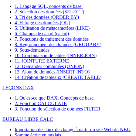
1. Langage SQL, concepts de base.
2. Sélection des données (SELECT)
3. Tri des données (ORDER BY)
4. Filtrage des données (OÙ)
5. Utilisation de métacaractères (LIKE)
6. Champs de calcul (calcul)
7. Fonctions de traitement des données
8. Regroupement des données (GROUP BY)
9. Sous-demandes
10. Combinaison de tables (INNER JOIN)
11. JOINTURE EXTERNE
12. Demandes combinées (UNION)
13. Ajout de données (INSERT INTO)
14. Création de tableaux (CREATE TABLE)
LEÇONS DAX
1. Qu'est-ce que DAX. Concepts de base.
2. Fonction CALCULATE
3. Fonction de sélection de données FILTER
BUREAU LIBRE CALC
Importation des taux de change à partir du site Web du NBU
Somme écrite en anglais