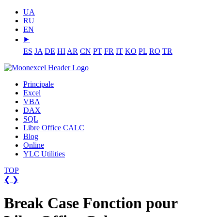
UA
RU
EN
⯈
ES
JA
DE
HI
AR
CN
PT
FR
IT
KO
PL
RO
TR
Principale
Excel
VBA
DAX
SQL
Libre Office CALC
Blog
Online
YLC Utilities
TOP
❮
❯
Break Case Fonction pour