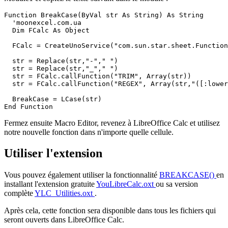
Function BreakCase(ByVal str As String) As String

  'moonexcel.com.ua

  Dim FCalc As Object

  FCalc = CreateUnoService("com.sun.star.sheet.Function
  str = Replace(str,"-"," ")

  str = Replace(str,"_"," ")  

  str = FCalc.callFunction("TRIM", Array(str))  

  str = FCalc.callFunction("REGEX", Array(str,"([:lower
  BreakCase = LCase(str)        

Fermez ensuite Macro Editor, revenez à LibreOffice Calc et utilisez
notre nouvelle fonction dans n'importe quelle cellule.
Utiliser l'extension
Vous pouvez également utiliser la fonctionnalité
BREAKCASE()
en
installant l'extension gratuite
YouLibreCalc.oxt
ou sa version
complète
YLC_Utilities.oxt
.
Après cela, cette fonction sera disponible dans tous les fichiers qui
seront ouverts dans LibreOffice Calc.