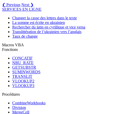
❮ Previous
Next ❯
SERVICES EN LIGNE
Changer la casse des lettres dans le texte
La somme est écrite en ukrainien
Rechercher du latin en cyrillique et vice versa
Translittération de l’ukrainien vers l’anglais
Taux de change
Macros VBA
Fonctions
CONCATIF
NBU_RATE
GETSUBSTR
SUMINWORDS
TRANSLIT
VLOOKUP2
VLOOKUP3
Procédures
CombineWorkbooks
Division
MergeCell