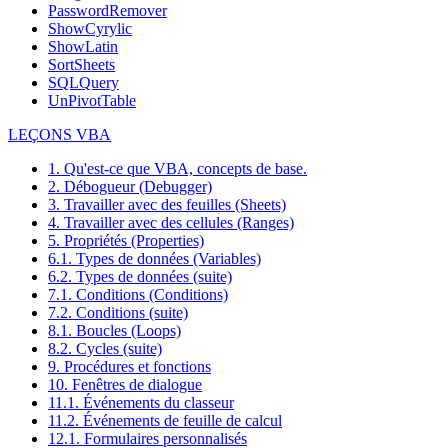
PasswordRemover
ShowCyrylic
ShowLatin
SortSheets
SQLQuery
UnPivotTable
LEÇONS VBA
1. Qu'est-ce que VBA, concepts de base.
2. Débogueur (Debugger)
3. Travailler avec des feuilles (Sheets)
4. Travailler avec des cellules (Ranges)
5. Propriétés (Properties)
6.1. Types de données (Variables)
6.2. Types de données (suite)
7.1. Conditions (Conditions)
7.2. Conditions (suite)
8.1. Boucles (Loops)
8.2. Cycles (suite)
9. Procédures et fonctions
10. Fenêtres de dialogue
11.1. Événements du classeur
11.2. Événements de feuille de calcul
12.1. Formulaires personnalisés