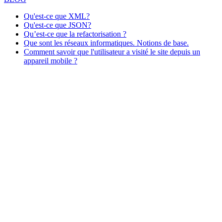
Qu'est-ce que XML?
Qu'est-ce que JSON?
Qu’est-ce que la refactorisation ?
Que sont les réseaux informatiques. Notions de base.
Comment savoir que l'utilisateur a visité le site depuis un
appareil mobile ?