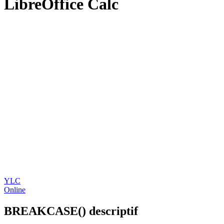
LibreOffice Calc
YLC
Online
BREAKCASE() descriptif