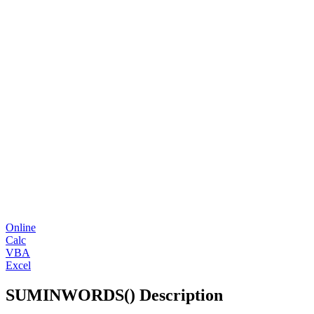
Online
Calc
VBA
Excel
SUMINWORDS() Description