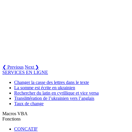
❮ Previous
Next ❯
SERVICES EN LIGNE
Changer la casse des lettres dans le texte
La somme est écrite en ukrainien
Rechercher du latin en cyrillique et vice versa
Translittération de l’ukrainien vers l’anglais
Taux de change
Macros VBA
Fonctions
CONCATIF