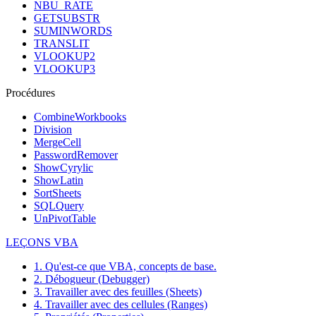
NBU_RATE
GETSUBSTR
SUMINWORDS
TRANSLIT
VLOOKUP2
VLOOKUP3
Procédures
CombineWorkbooks
Division
MergeCell
PasswordRemover
ShowCyrylic
ShowLatin
SortSheets
SQLQuery
UnPivotTable
LEÇONS VBA
1. Qu'est-ce que VBA, concepts de base.
2. Débogueur (Debugger)
3. Travailler avec des feuilles (Sheets)
4. Travailler avec des cellules (Ranges)