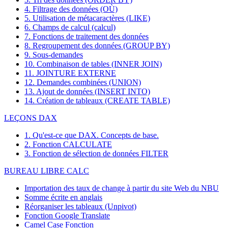
4. Filtrage des données (OÙ)
5. Utilisation de métacaractères (LIKE)
6. Champs de calcul (calcul)
7. Fonctions de traitement des données
8. Regroupement des données (GROUP BY)
9. Sous-demandes
10. Combinaison de tables (INNER JOIN)
11. JOINTURE EXTERNE
12. Demandes combinées (UNION)
13. Ajout de données (INSERT INTO)
14. Création de tableaux (CREATE TABLE)
LEÇONS DAX
1. Qu'est-ce que DAX. Concepts de base.
2. Fonction CALCULATE
3. Fonction de sélection de données FILTER
BUREAU LIBRE CALC
Importation des taux de change à partir du site Web du NBU
Somme écrite en anglais
Réorganiser les tableaux (Unpivot)
Fonction
Google Translate
Camel Case Fonction