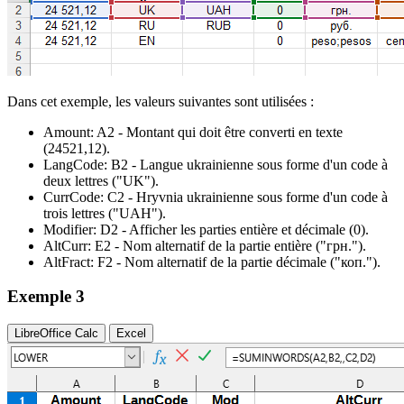
Dans cet exemple, les valeurs suivantes sont utilisées :
Amount:
A2
- Montant qui doit être converti en texte
(24521,12)
.
LangCode:
B2
- Langue ukrainienne sous forme d'un code à
deux lettres
("UK")
.
CurrCode:
C2
- Hryvnia ukrainienne sous forme d'un code à
trois lettres
("UAH")
.
Modifier:
D2
- Afficher les parties entière et décimale
(0)
.
AltCurr:
E2
- Nom alternatif de la partie entière
("грн.")
.
AltFract:
F2
- Nom alternatif de la partie décimale
("коп.")
.
Exemple 3
LibreOffice Calc
Excel