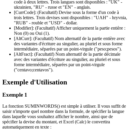
code à deux lettres. Trois langues sont disponibles :
"UK"
-
ukrainien,
"RU"
- russe et
"EN"
- anglais.
[CurrCode]:
(Facultatif) Devise sous la forme d'un code à
trois lettres. Trois devises sont disponibles :
"UAH"
- hryvnia,
"RUB"
- rouble et
"USD"
- dollar.
[Modifier]:
(Facultatif) Afficher uniquement la partie entière :
Non (
0
) ou Oui (
1
).
[AltCurr]:
(Facultatif) Nom alternatif de la partie entière avec
des variantes d'écriture au singulier, au pluriel et sous forme
intermédiaire, séparées par un point-virgule (
"peso;pesos"
).
[AltFract]:
(Facultatif) Nom alternatif de la partie décimale
avec des variantes d'écriture au singulier, au pluriel et sous
forme intermédiaire, séparées par un point-virgule
(
"centavo;centavos"
).
Exemple d'Utilisation
Exemple 1
La fonction SUMINWORDS() est simple à utiliser. Il vous suffit de
saisir n'importe quel nombre dans la formule, de spécifier la langue
dans laquelle vous souhaitez afficher le nombre, ainsi que de
spécifier la devise du montant, et Excel (Calc) le convertira
automatiquement en texte :