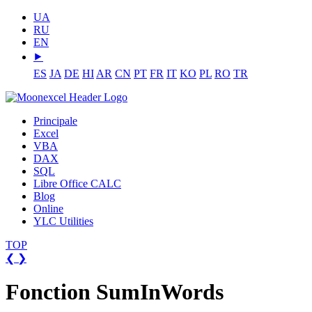
UA
RU
EN
⯈
ES
JA
DE
HI
AR
CN
PT
FR
IT
KO
PL
RO
TR
Principale
Excel
VBA
DAX
SQL
Libre Office CALC
Blog
Online
YLC Utilities
TOP
❮
❯
Fonction SumInWords