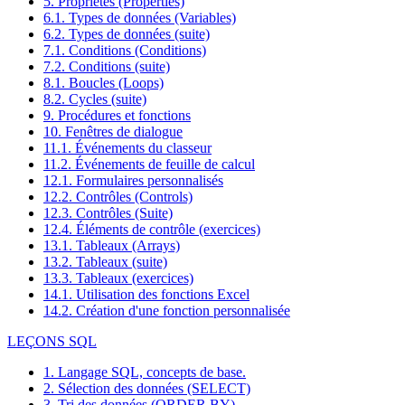
5. Propriétés (Properties)
6.1. Types de données (Variables)
6.2. Types de données (suite)
7.1. Conditions (Conditions)
7.2. Conditions (suite)
8.1. Boucles (Loops)
8.2. Cycles (suite)
9. Procédures et fonctions
10. Fenêtres de dialogue
11.1. Événements du classeur
11.2. Événements de feuille de calcul
12.1. Formulaires personnalisés
12.2. Contrôles (Controls)
12.3. Contrôles (Suite)
12.4. Éléments de contrôle (exercices)
13.1. Tableaux (Arrays)
13.2. Tableaux (suite)
13.3. Tableaux (exercices)
14.1. Utilisation des fonctions Excel
14.2. Création d'une fonction personnalisée
LEÇONS SQL
1. Langage SQL, concepts de base.
2. Sélection des données (SELECT)
3. Tri des données (ORDER BY)