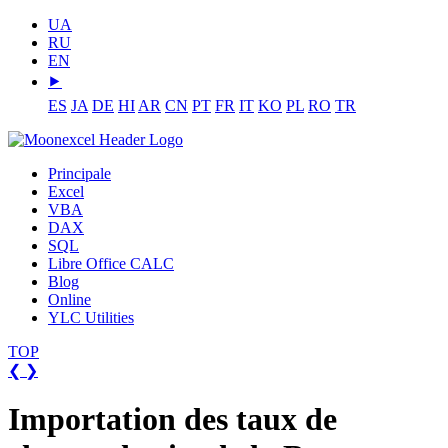
UA
RU
EN
⯈
ES
JA
DE
HI
AR
CN
PT
FR
IT
KO
PL
RO
TR
Principale
Excel
VBA
DAX
SQL
Libre Office CALC
Blog
Online
YLC Utilities
TOP
❮
❯
Importation des taux de