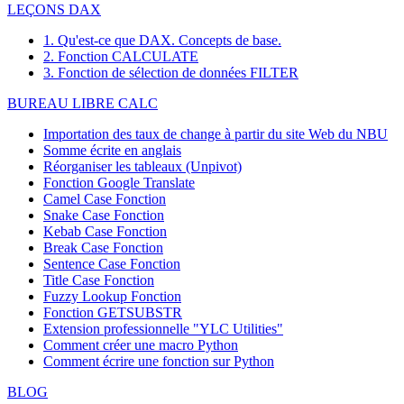
LEÇONS DAX
1. Qu'est-ce que DAX. Concepts de base.
2. Fonction CALCULATE
3. Fonction de sélection de données FILTER
BUREAU LIBRE CALC
Importation des taux de change à partir du site Web du NBU
Somme écrite en anglais
Réorganiser les tableaux (Unpivot)
Fonction
Google Translate
Camel Case Fonction
Snake Case Fonction
Kebab Case Fonction
Break Case Fonction
Sentence Case Fonction
Title Case Fonction
Fuzzy Lookup
Fonction
Fonction GETSUBSTR
Extension professionnelle "YLC Utilities"
Comment créer une macro Python
Comment écrire une fonction sur Python
BLOG