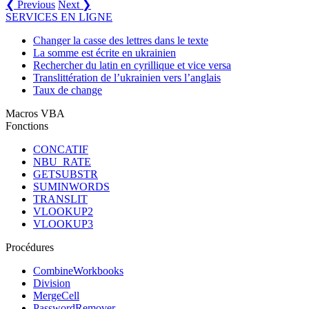
❮ Previous
Next ❯
SERVICES EN LIGNE
Changer la casse des lettres dans le texte
La somme est écrite en ukrainien
Rechercher du latin en cyrillique et vice versa
Translittération de l’ukrainien vers l’anglais
Taux de change
Macros VBA
Fonctions
CONCATIF
NBU_RATE
GETSUBSTR
SUMINWORDS
TRANSLIT
VLOOKUP2
VLOOKUP3
Procédures
CombineWorkbooks
Division
MergeCell
PasswordRemover