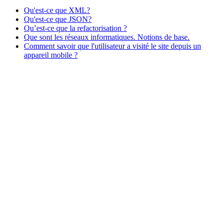
Qu'est-ce que XML?
Qu'est-ce que JSON?
Qu’est-ce que la refactorisation ?
Que sont les réseaux informatiques. Notions de base.
Comment savoir que l'utilisateur a visité le site depuis un
appareil mobile ?