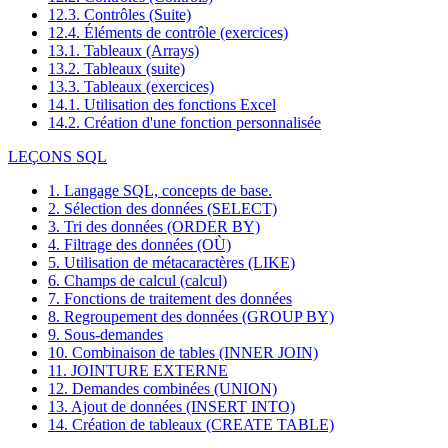
12.3. Contrôles (Suite)
12.4. Éléments de contrôle (exercices)
13.1. Tableaux (Arrays)
13.2. Tableaux (suite)
13.3. Tableaux (exercices)
14.1. Utilisation des fonctions Excel
14.2. Création d'une fonction personnalisée
LEÇONS SQL
1. Langage SQL, concepts de base.
2. Sélection des données (SELECT)
3. Tri des données (ORDER BY)
4. Filtrage des données (OÙ)
5. Utilisation de métacaractères (LIKE)
6. Champs de calcul (calcul)
7. Fonctions de traitement des données
8. Regroupement des données (GROUP BY)
9. Sous-demandes
10. Combinaison de tables (INNER JOIN)
11. JOINTURE EXTERNE
12. Demandes combinées (UNION)
13. Ajout de données (INSERT INTO)
14. Création de tableaux (CREATE TABLE)