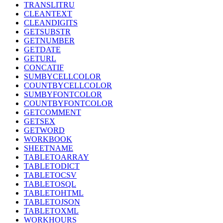
TRANSLITRU
CLEANTEXT
CLEANDIGITS
GETSUBSTR
GETNUMBER
GETDATE
GETURL
CONCATIF
SUMBYCELLCOLOR
COUNTBYCELLCOLOR
SUMBYFONTCOLOR
COUNTBYFONTCOLOR
GETCOMMENT
GETSEX
GETWORD
WORKBOOK
SHEETNAME
TABLETOARRAY
TABLETODICT
TABLETOCSV
TABLETOSQL
TABLETOHTML
TABLETOJSON
TABLETOXML
WORKHOURS