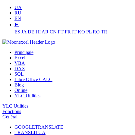
UA
RU
EN
⯈
ES
JA
DE
HI
AR
CN
PT
FR
IT
KO
PL
RO
TR
Principale
Excel
VBA
DAX
SQL
Libre Office CALC
Blog
Online
YLC Utilities
YLC Utilities
Fonctions
Général
GOOGLETRANSLATE
TRANSLITUA