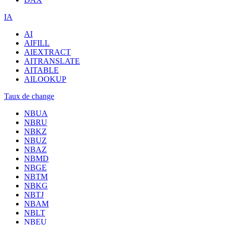
IA
AI
AIFILL
AIEXTRACT
AITRANSLATE
AITABLE
AILOOKUP
Taux de change
NBUA
NBRU
NBKZ
NBUZ
NBAZ
NBMD
NBGE
NBTM
NBKG
NBTJ
NBAM
NBLT
NBEU