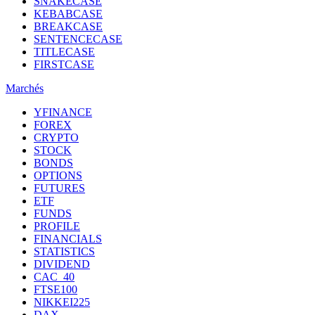
SNAKECASE
KEBABCASE
BREAKCASE
SENTENCECASE
TITLECASE
FIRSTCASE
Marchés
YFINANCE
FOREX
CRYPTO
STOCK
BONDS
OPTIONS
FUTURES
ETF
FUNDS
PROFILE
FINANCIALS
STATISTICS
DIVIDEND
CAC_40
FTSE100
NIKKEI225
DAX