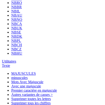
NBRO
NBBR
NBIL
NBAU
NBNO
NBCA
NBUK
NBSE
NBDK
NBPL
NBCH
NBCZ
NBHU
Utilitaires
Texte
MAJUSCULES
minuscules
Mots Avec Majuscule
Avec une majuscule
Premier caractère en majuscule
Autres variantes de casses >
Supprimer toutes les lettres
Supprimer tous les chiffres