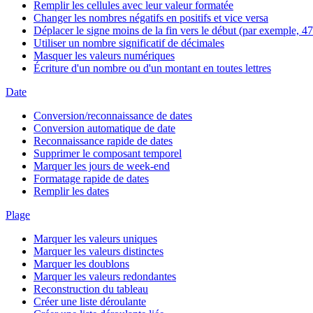
Remplir les cellules avec leur valeur formatée
Changer les nombres négatifs en positifs et vice versa
Déplacer le signe moins de la fin vers le début (par exemple, 47
Utiliser un nombre significatif de décimales
Masquer les valeurs numériques
Écriture d'un nombre ou d'un montant en toutes lettres
Date
Conversion/reconnaissance de dates
Conversion automatique de date
Reconnaissance rapide de dates
Supprimer le composant temporel
Marquer les jours de week-end
Formatage rapide de dates
Remplir les dates
Plage
Marquer les valeurs uniques
Marquer les valeurs distinctes
Marquer les doublons
Marquer les valeurs redondantes
Reconstruction du tableau
Créer une liste déroulante