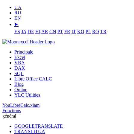
UA
RU
EN
⯈
ES
JA
DE
HI
AR
CN
PT
FR
IT
KO
PL
RO
TR
Principale
Excel
VBA
DAX
SQL
Libre Office CALC
Blog
Online
YLC Utilities
YouLibreCalc.xlam
Fonctions
général
GOOGLETRANSLATE
TRANSLITUA