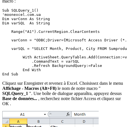
macro :
Sub SQLQuery_1()

'moonexcel.com.ua

Dim varConn As String

Dim varSQL  As String

    Range("A1").CurrentRegion.ClearContents

    varConn = "ODBC;Driver={Microsoft Access Driver (*.
    varSQL = "SELECT Month, Product, City FROM Sumprodu
         With ActiveSheet.QueryTables.Add(Connection:=v
             .CommandText = varSQL

             .Refresh BackgroundQuery:=False

         End With

Cliquez sur Enregistrer et revenez à Excel. Choisissez dans le menu
Affichage - Macros (Alt+F8)
le nom de notre macro "
SQLQuery_1
". Une boîte de dialogue apparaîtra, appuyez dessus
Base de données...
, recherchez notre fichier Access et cliquez sur
ОК
.