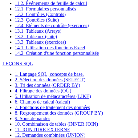
11.2. Événements de feuille de calcul
12.1. Formulaires personnalisés
12.2. Contrôles (Controls)
12.3. Contrôles (Suite)
12.4. Éléments de contrôle (exercices)
13.1. Tableaux (Arrays)
13.2. Tableaux (suite)
13.3. Tableaux (exercices)
14.1. Utilisation des fonctions Excel
14.2. Création d'une fonction personnalisée
LEÇONS SQL
1. Langage SQL, concepts de base.
2. Sélection des données (SELECT)
3. Tri des données (ORDER BY)
4. Filtrage des données (OÙ)
5. Utilisation de métacaractères (LIKE)
6. Champs de calcul (calcul)
7. Fonctions de traitement des données
8. Regroupement des données (GROUP BY)
9. Sous-demandes
10. Combinaison de tables (INNER JOIN)
11. JOINTURE EXTERNE
12. Demandes combinées (UNION)