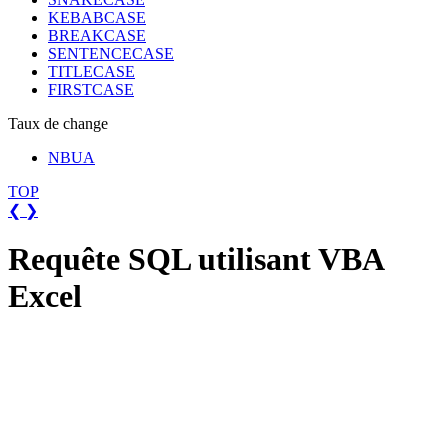
KEBABCASE
BREAKCASE
SENTENCECASE
TITLECASE
FIRSTCASE
Taux de change
NBUA
TOP
❮
❯
Requête SQL utilisant VBA
Excel