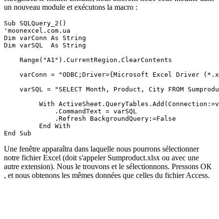
un nouveau module et exécutons la macro :
Sub SQLQuery_2()

'moonexcel.com.ua

Dim varConn As String

Dim varSQL  As String

    Range("A1").CurrentRegion.ClearContents

    varConn = "ODBC;Driver={Microsoft Excel Driver (*.x
    varSQL = "SELECT Month, Product, City FROM Sumprodu
         With ActiveSheet.QueryTables.Add(Connection:=v
             .CommandText = varSQL

             .Refresh BackgroundQuery:=False

         End With

Une fenêtre apparaîtra dans laquelle nous pourrons sélectionner
notre fichier Excel (doit s'appeler
Sumproduct.xlsx
ou avec une
autre extension). Nous le trouvons et le sélectionnons. Pressons
ОК
, et nous obtenons les mêmes données que celles du fichier Access.