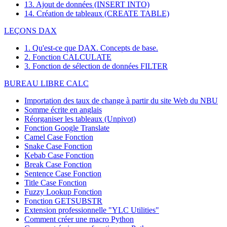
13. Ajout de données (INSERT INTO)
14. Création de tableaux (CREATE TABLE)
LEÇONS DAX
1. Qu'est-ce que DAX. Concepts de base.
2. Fonction CALCULATE
3. Fonction de sélection de données FILTER
BUREAU LIBRE CALC
Importation des taux de change à partir du site Web du NBU
Somme écrite en anglais
Réorganiser les tableaux (Unpivot)
Fonction
Google Translate
Camel Case Fonction
Snake Case Fonction
Kebab Case Fonction
Break Case Fonction
Sentence Case Fonction
Title Case Fonction
Fuzzy Lookup
Fonction
Fonction GETSUBSTR
Extension professionnelle "YLC Utilities"
Comment créer une macro Python