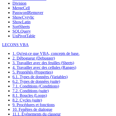
Division
MergeCell
PasswordRemover
ShowCyrylic
ShowLatin
SortSheets
SQLQuery
UnPivotTable
LEÇONS VBA
1. Qu'est-ce que VBA, concepts de base.
2. Débogueur (Debugger)
3. Travailler avec des feuilles (Sheets)
4. Travailler avec des cellules (Ranges)
5. Propriétés (Properties)
6.1. Types de données (Variables)
6.2. Types de données (suite)
7.1. Conditions (Conditions)
7.2. Conditions (suite)
8.1. Boucles (Loops)
8.2. Cycles (suite)
9. Procédures et fonctions
10. Fenêtres de dialogue
11.1. Événements du classeur