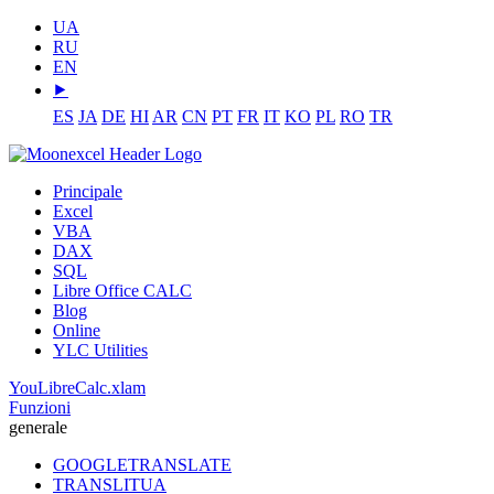
UA
RU
EN
⯈
ES
JA
DE
HI
AR
CN
PT
FR
IT
KO
PL
RO
TR
Principale
Excel
VBA
DAX
SQL
Libre Office CALC
Blog
Online
YLC Utilities
YouLibreCalc.xlam
Funzioni
generale
GOOGLETRANSLATE
TRANSLITUA