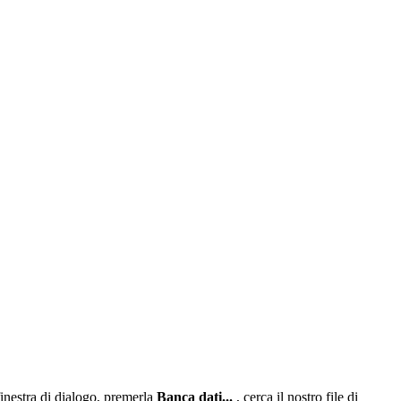
finestra di dialogo, premerla
Banca dati...
, cerca il nostro file di