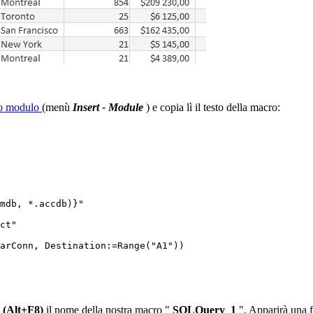
ovo modulo
(menù
Insert - Module
) e copia lì il testo della macro:
mdb, *.accdb)}"

ct"

arConn, Destination:=Range("A1"))

o (Alt+F8)
il nome della nostra macro "
SQLQuery_1
". Apparirà una 