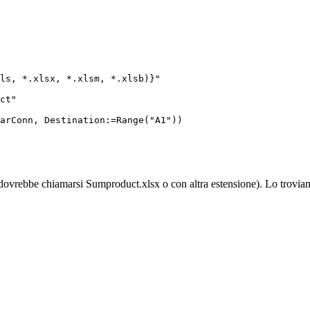
ls, *.xlsx, *.xlsm, *.xlsb)}"

ct"

arConn, Destination:=Range("A1"))

 (dovrebbe chiamarsi
Sumproduct.xlsx
o con altra estensione). Lo trovi