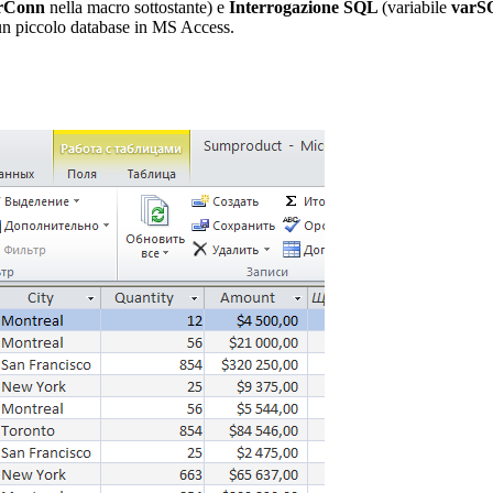
rConn
nella macro sottostante) e
Interrogazione SQL
(variabile
var
a un piccolo database in MS Access.