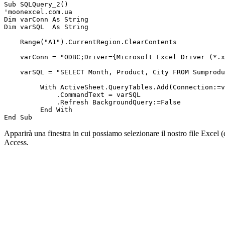
Sub SQLQuery_2()

'moonexcel.com.ua

Dim varConn As String

Dim varSQL  As String

    Range("A1").CurrentRegion.ClearContents

    varConn = "ODBC;Driver={Microsoft Excel Driver (*.x
    varSQL = "SELECT Month, Product, City FROM Sumprodu
         With ActiveSheet.QueryTables.Add(Connection:=v
             .CommandText = varSQL

             .Refresh BackgroundQuery:=False

         End With

Apparirà una finestra in cui possiamo selezionare il nostro file Excel
Access.