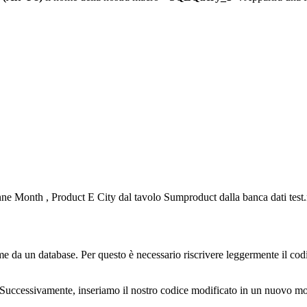
onne
Month
,
Product
E
City
dal tavolo
Sumproduct
dalla banca dati
tes
e da un database. Per questo è necessario riscrivere leggermente il codi
e. Successivamente, inseriamo il nostro codice modificato in un nuovo 