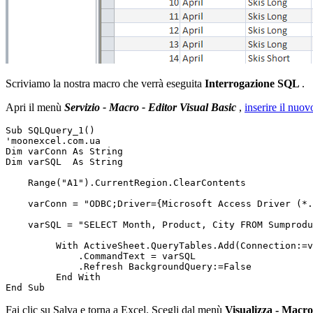
Scriviamo la nostra macro che verrà eseguita
Interrogazione SQL
.
Apri il menù
Servizio - Macro - Editor Visual Basic
,
inserire il nu
Sub SQLQuery_1()

'moonexcel.com.ua

Dim varConn As String

Dim varSQL  As String

    Range("A1").CurrentRegion.ClearContents

    varConn = "ODBC;Driver={Microsoft Access Driver (*.
    varSQL = "SELECT Month, Product, City FROM Sumprodu
         With ActiveSheet.QueryTables.Add(Connection:=v
             .CommandText = varSQL

             .Refresh BackgroundQuery:=False

         End With

Fai clic su Salva e torna a Excel. Scegli dal menù
Visualizza - Macr