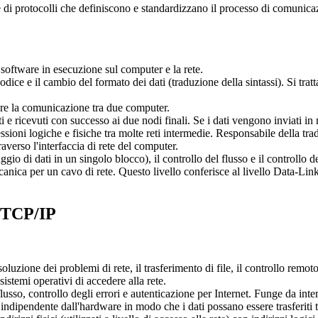
di protocolli che definiscono e standardizzano il processo di comunicaz
il software in esecuzione sul computer e la rete.
dice e il cambio del formato dei dati (traduzione della sintassi). Si tratt
tare la comunicazione tra due computer.
ti e ricevuti con successo ai due nodi finali. Se i dati vengono inviati in
sioni logiche e fisiche tra molte reti intermedie. Responsabile della tradu
raverso l'interfaccia di rete del computer.
ggio di dati in un singolo blocco), il controllo del flusso e il controllo d
canica per un cavo di rete. Questo livello conferisce al livello Data-Link 
i TCP/IP
soluzione dei problemi di rete, il trasferimento di file, il controllo rem
istemi operativi di accedere alla rete.
flusso, controllo degli errori e autenticazione per Internet. Funge da inter
ndipendente dall'hardware in modo che i dati possano essere trasferiti tra