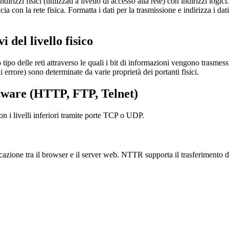
dirizzi fisici (utilizzati a livello di accesso alla rete) con indirizzi logici.
cia con la rete fisica. Formatta i dati per la trasmissione e indirizza i dati
 del livello fisico
o tipo delle reti attraverso le quali i bit di informazioni vengono trasmess
i errore) sono determinate da varie proprietà dei portanti fisici.
ftware
(HTTP, FTP, Telnet)
n i livelli inferiori tramite porte TCP o UDP.
cazione tra il browser e il server web. NTTR supporta il trasferimento 