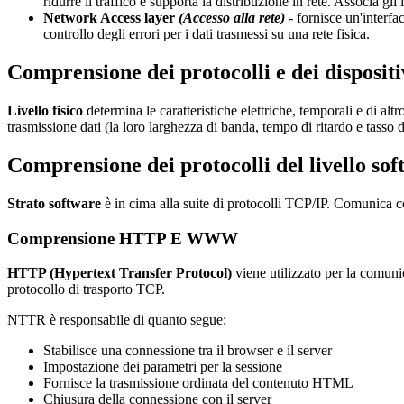
ridurre il traffico e supporta la distribuzione in rete. Associa gli in
Network Access layer
(Accesso alla rete)
- fornisce un'interfac
controllo degli errori per i dati trasmessi su una rete fisica.
Comprensione dei protocolli e dei dispositivi
Livello fisico
determina le caratteristiche elettriche, temporali e di altr
trasmissione dati (la loro larghezza di banda, tempo di ritardo e tasso d
Comprensione dei protocolli del livello so
Strato software
è in cima alla suite di protocolli TCP/IP. Comunica co
Comprensione
HTTP
E
WWW
HTTP (Hypertext Transfer Protocol)
viene utilizzato per la comuni
protocollo di trasporto TCP.
NTTR è responsabile di quanto segue:
Stabilisce una connessione tra il browser e il server
Impostazione dei parametri per la sessione
Fornisce la trasmissione ordinata del contenuto HTML
Chiusura della connessione con il server