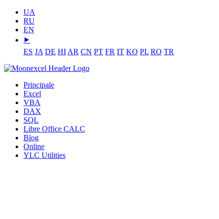
UA
RU
EN
⯈
ES
JA
DE
HI
AR
CN
PT
FR
IT
KO
PL
RO
TR
Principale
Excel
VBA
DAX
SQL
Libre Office CALC
Blog
Online
YLC Utilities