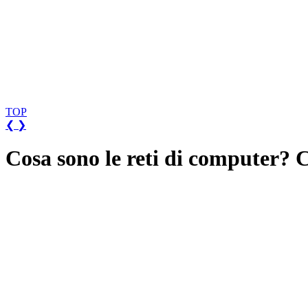
TOP
❮
❯
Cosa sono le reti di computer? C