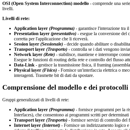
OSI (Open System Interconnection)
modello
- comprende una serie 
livelli.
Livelli di rete:
Application layer
(Programma)
- garantisce l'interazione tra 
Presentation layer
(presentativo)
- esegue la conversione del co
corretta per l'applicazione che li riceverà.
Session layer
(Sessionale)
- decide quando abilitare o disabili
Transport layer
(Trasporto)
- controlla se i dati vengono invia
Network layer
(Rete)
- stabilisce, mantiene e interrompe connes
Esegue le funzioni di routing della rete e controllo del flusso att
Data-Link
- gestisce la trasmissione fisica, il framing (assembla
Physical layer
(Fisico)
- Fornisce un'interfaccia elettrica o mec
interagenti. Trasmette bit di dati da spostare.
Comprensione del modello e dei protocoll
Gruppi generalizzati di livelli di rete:
Application layer
(Programma)
- fornisce programmi per la ri
Interfaces), che consentono ai programmi scritti per determinati s
Transport layer
(Trasporto)
- fornisce servizi di controllo del 
Internet layer
(Internet)
- Fornisce un indirizzamento logico e i