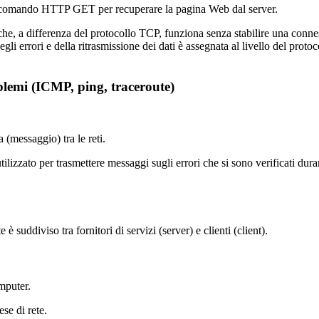
il comando HTTP GET per recuperare la pagina Web dal server.
che, a differenza del protocollo TCP, funziona senza stabilire una con
gli errori e della ritrasmissione dei dati è assegnata al livello del proto
oblemi
(ICMP, ping, traceroute)
 (messaggio) tra le reti.
tilizzato per trasmettere messaggi sugli errori che si sono verificati dura
e è suddiviso tra fornitori di servizi (server) e clienti (client).
omputer.
ese di rete.