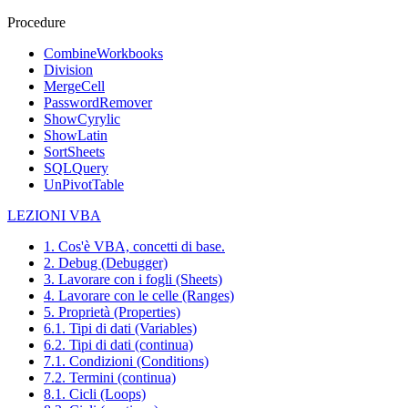
Procedure
CombineWorkbooks
Division
MergeCell
PasswordRemover
ShowCyrylic
ShowLatin
SortSheets
SQLQuery
UnPivotTable
LEZIONI VBA
1. Cos'è VBA, concetti di base.
2. Debug (Debugger)
3. Lavorare con i fogli (Sheets)
4. Lavorare con le celle (Ranges)
5. Proprietà (Properties)
6.1. Tipi di dati (Variables)
6.2. Tipi di dati (continua)
7.1. Condizioni (Conditions)
7.2. Termini (continua)
8.1. Cicli (Loops)