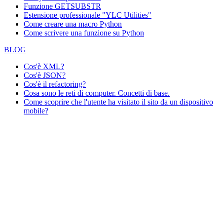
Funzione GETSUBSTR
Estensione professionale "YLC Utilities"
Come creare una macro Python
Come scrivere una funzione su Python
BLOG
Cos'è XML?
Cos'è JSON?
Cos'è il refactoring?
Cosa sono le reti di computer. Concetti di base.
Come scoprire che l'utente ha visitato il sito da un dispositivo
mobile?