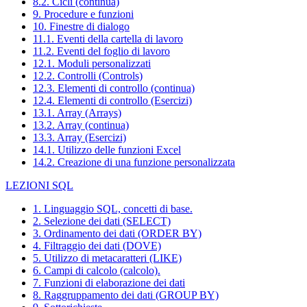
8.2. Cicli (continua)
9. Procedure e funzioni
10. Finestre di dialogo
11.1. Eventi della cartella di lavoro
11.2. Eventi del foglio di lavoro
12.1. Moduli personalizzati
12.2. Controlli (Controls)
12.3. Elementi di controllo (continua)
12.4. Elementi di controllo (Esercizi)
13.1. Array (Arrays)
13.2. Array (continua)
13.3. Array (Esercizi)
14.1. Utilizzo delle funzioni Excel
14.2. Creazione di una funzione personalizzata
LEZIONI SQL
1. Linguaggio SQL, concetti di base.
2. Selezione dei dati (SELECT)
3. Ordinamento dei dati (ORDER BY)
4. Filtraggio dei dati (DOVE)
5. Utilizzo di metacaratteri (LIKE)
6. Campi di calcolo (calcolo).
7. Funzioni di elaborazione dei dati
8. Raggruppamento dei dati (GROUP BY)