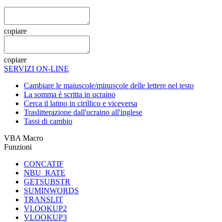
copiare
copiare
SERVIZI ON-LINE
Cambiare le maiuscole/minuscole delle lettere nel testo
La somma è scritta in ucraino
Cerca il latino in cirillico e viceversa
Traslitterazione dall'ucraino all'inglese
Tassi di cambio
VBA Macro
Funzioni
CONCATIF
NBU_RATE
GETSUBSTR
SUMINWORDS
TRANSLIT
VLOOKUP2
VLOOKUP3