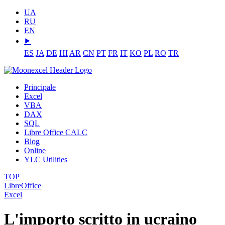
UA
RU
EN
⯈
ES
JA
DE
HI
AR
CN
PT
FR
IT
KO
PL
RO
TR
Principale
Excel
VBA
DAX
SQL
Libre Office CALC
Blog
Online
YLC Utilities
TOP
LibreOffice
Excel
L'importo scritto in ucraino