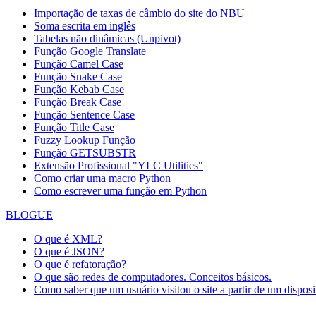
Importação de taxas de câmbio do site do NBU
Soma escrita em inglês
Tabelas não dinâmicas (Unpivot)
Função
Google Translate
Função Camel Case
Função Snake Case
Função Kebab Case
Função Break Case
Função Sentence Case
Função Title Case
Fuzzy Lookup
Função
Função GETSUBSTR
Extensão Profissional "YLC Utilities"
Como criar uma macro Python
Como escrever uma função em Python
BLOGUE
O que é XML?
O que é JSON?
O que é refatoração?
O que são redes de computadores. Conceitos básicos.
Como saber que um usuário visitou o site a partir de um dispos