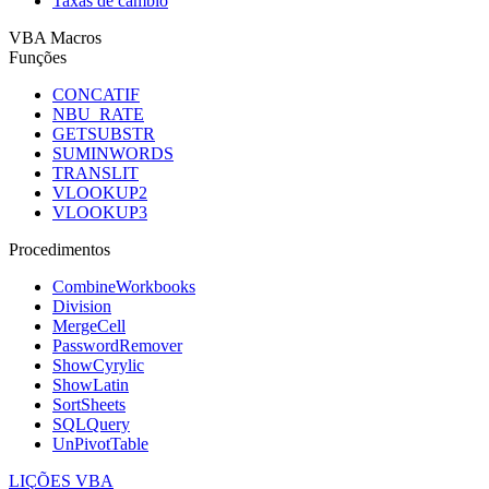
Taxas de câmbio
VBA Macros
Funções
CONCATIF
NBU_RATE
GETSUBSTR
SUMINWORDS
TRANSLIT
VLOOKUP2
VLOOKUP3
Procedimentos
CombineWorkbooks
Division
MergeCell
PasswordRemover
ShowCyrylic
ShowLatin
SortSheets
SQLQuery
UnPivotTable
LIÇÕES VBA