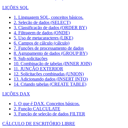
LIÇÕES SQL
1. Linguagem SQL, conceitos básicos.
2. Seleção de dados (SELECT)
3. Classificação de dados (ORDER BY)
4. Filtragem de dados (ONDE)
5. Uso de metacaracteres (LIKE)
6. Campos de cálculo (cálculo)
7. Funções de processamento de dados
8. Agrupamento de dados (GROUP BY)
9. Sub-solicitações
10. Combinação de tabelas (INNER JOIN)
11. JUNÇÃO EXTERIOR
12. Solicitações combinadas (UNION)
13. Adicionando dados (INSERT INTO)
14. Criando tabelas (CREATE TABLE)
LIÇÕES DAX
1. O que é DAX. Conceitos básicos.
2. Função CALCULATE
3. Função de seleção de dados FILTER
CÁLCULO DE ESCRITÓRIO LIBRE