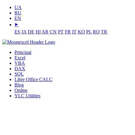
UA
RU
EN
⯈
ES
JA
DE
HI
AR
CN
PT
FR
IT
KO
PL
RO
TR
Principal
Excel
VBA
DAX
SQL
Libre Office CALC
Blog
Online
YLC Utilities