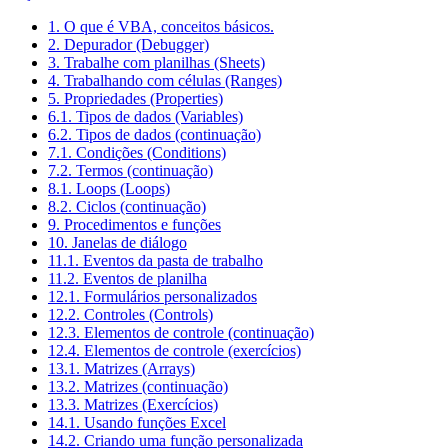
1. O que é VBA, conceitos básicos.
2. Depurador (Debugger)
3. Trabalhe com planilhas (Sheets)
4. Trabalhando com células (Ranges)
5. Propriedades (Properties)
6.1. Tipos de dados (Variables)
6.2. Tipos de dados (continuação)
7.1. Condições (Conditions)
7.2. Termos (continuação)
8.1. Loops (Loops)
8.2. Ciclos (continuação)
9. Procedimentos e funções
10. Janelas de diálogo
11.1. Eventos da pasta de trabalho
11.2. Eventos de planilha
12.1. Formulários personalizados
12.2. Controles (Controls)
12.3. Elementos de controle (continuação)
12.4. Elementos de controle (exercícios)
13.1. Matrizes (Arrays)
13.2. Matrizes (continuação)
13.3. Matrizes (Exercícios)
14.1. Usando funções Excel
14.2. Criando uma função personalizada