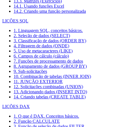
13.3. Matrizes (Exercícios)
14.1. Usando funções Excel
14.2. Criando uma função personalizada
LIÇÕES SQL
1. Linguagem SQL, conceitos básicos.
2. Seleção de dados (SELECT)
3. Classificação de dados (ORDER BY)
4. Filtragem de dados (ONDE)
5. Uso de metacaracteres (LIKE)
6. Campos de cálculo (cálculo)
7. Funções de processamento de dados
8. Agrupamento de dados (GROUP BY)
9. Sub-solicitações
10. Combinação de tabelas (INNER JOIN)
11. JUNÇÃO EXTERIOR
12. Solicitações combinadas (UNION)
13. Adicionando dados (INSERT INTO)
14. Criando tabelas (CREATE TABLE)
LIÇÕES DAX
1. O que é DAX. Conceitos básicos.
2. Função CALCULATE
3. Função de seleção de dados FILTER