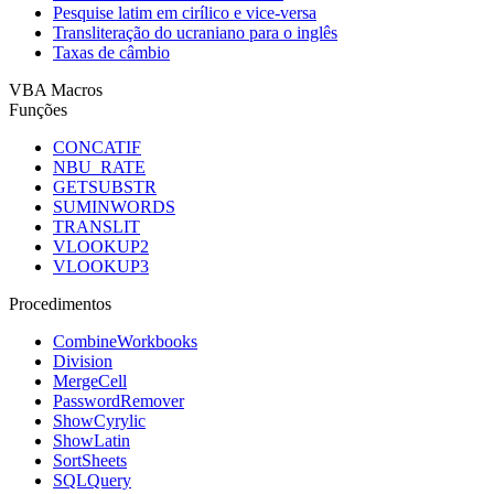
Pesquise latim em cirílico e vice-versa
Transliteração do ucraniano para o inglês
Taxas de câmbio
VBA Macros
Funções
CONCATIF
NBU_RATE
GETSUBSTR
SUMINWORDS
TRANSLIT
VLOOKUP2
VLOOKUP3
Procedimentos
CombineWorkbooks
Division
MergeCell
PasswordRemover
ShowCyrylic
ShowLatin
SortSheets
SQLQuery