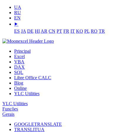
UA
RU
EN
⯈
ES
JA
DE
HI
AR
CN
PT
FR
IT
KO
PL
RO
TR
Principal
Excel
VBA
DAX
SQL
Libre Office CALC
Blog
Online
YLC Utilities
YLC Utilities
Funções
Gerais
GOOGLETRANSLATE
TRANSLITUA