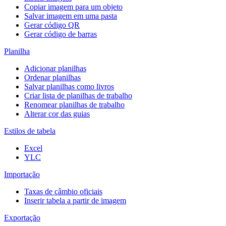
Copiar imagem para um objeto
Salvar imagem em uma pasta
Gerar código QR
Gerar código de barras
Planilha
Adicionar planilhas
Ordenar planilhas
Salvar planilhas como livros
Criar lista de planilhas de trabalho
Renomear planilhas de trabalho
Alterar cor das guias
Estilos de tabela
Excel
YLC
Importação
Taxas de câmbio oficiais
Inserir tabela a partir de imagem
Exportação