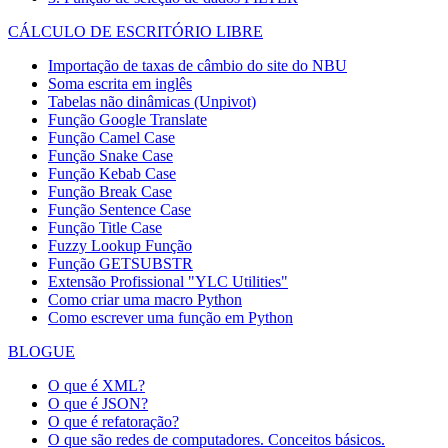
CÁLCULO DE ESCRITÓRIO LIBRE
Importação de taxas de câmbio do site do NBU
Soma escrita em inglês
Tabelas não dinâmicas (Unpivot)
Função
Google Translate
Função Camel Case
Função Snake Case
Função Kebab Case
Função Break Case
Função Sentence Case
Função Title Case
Fuzzy Lookup
Função
Função GETSUBSTR
Extensão Profissional "YLC Utilities"
Como criar uma macro Python
Como escrever uma função em Python
BLOGUE
O que é XML?
O que é JSON?
O que é refatoração?
O que são redes de computadores. Conceitos básicos.