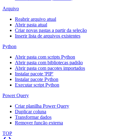
Arquivo
Reabrir arquivo atual
Abrir pasta atual
Criar novas pastas a partir da seleção
Inserir lista de arquivos existentes
Python
Abrir pasta com scripts Python
Abrir pasta com bibliotecas padrão
Abrir pasta com pacotes importados
Instalar pacote 'PIP'
Instalar pacote Python
Executar script Python
Power Query
Criar planilha Power Query
Duplicar coluna
Transformar dados
Remover função externa
TOP