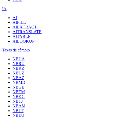
IA
AI
AIFILL
AIEXTRACT
AITRANSLATE
AITABLE
AILOOKUP
Taxas de câmbio
NBUA
NBRU
NBKZ
NBUZ
NBAZ
NBMD
NBGE
NBTM
NBKG
NBTJ
NBAM
NBLT
NBEU