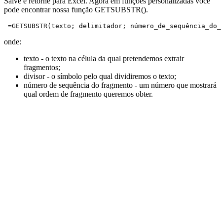
Salve e retorne para Excel. Agora em funções personalizadas você
pode encontrar nossa função GETSUBSTR().
 =GETSUBSTR(texto; delimitador; número_de_sequência_do_
onde:
texto
- o texto na célula da qual pretendemos extrair
fragmentos;
divisor
- o símbolo pelo qual dividiremos o texto;
número de sequência do fragmento
- um número que mostrará
qual ordem de fragmento queremos obter.