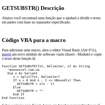
GETSUBSTR() Descrição
Abaixo você encontrará uma função que o ajudará a dividir o texto
em partes com base no separador especificado.
Código VBA para a macro
Para adicionar uma macro, abra o editor Visual Basic (Alt+F11),
inserir
um novo módulo de software vazio
(Insert - Module)
e copie
o texto desta função lá:
Function GETSUBSTR(Txt, Delimiter, n) As String

   'moonexcel.com.ua

   Dim x As Variant

      x = Split(Txt, Delimiter)

      If n > 0 And n - 1 <= UBound(x) Then

        GETSUBSTR = x(n - 1)

      Else

        GETSUBSTR = ""

      End If
