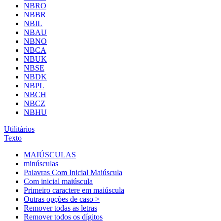
NBRO
NBBR
NBIL
NBAU
NBNO
NBCA
NBUK
NBSE
NBDK
NBPL
NBCH
NBCZ
NBHU
Utilitários
Texto
MAIÚSCULAS
minúsculas
Palavras Com Inicial Maiúscula
Com inicial maiúscula
Primeiro caractere em maiúscula
Outras opções de caso >
Remover todas as letras
Remover todos os dígitos