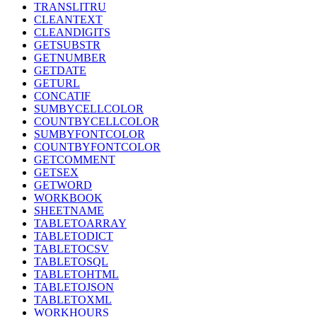
TRANSLITRU
CLEANTEXT
CLEANDIGITS
GETSUBSTR
GETNUMBER
GETDATE
GETURL
CONCATIF
SUMBYCELLCOLOR
COUNTBYCELLCOLOR
SUMBYFONTCOLOR
COUNTBYFONTCOLOR
GETCOMMENT
GETSEX
GETWORD
WORKBOOK
SHEETNAME
TABLETOARRAY
TABLETODICT
TABLETOCSV
TABLETOSQL
TABLETOHTML
TABLETOJSON
TABLETOXML
WORKHOURS