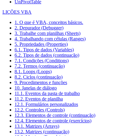
UnPivotTable
LIÇÕES VBA
1. O que é VBA, conceitos básicos.
2. Depurador (Debugger)
3. Trabalhe com planilhas (Sheets)
4. Trabalhando com células (Ranges)
5. Propriedades (Properties)
6.1. Tipos de dados (Variables)
6.2. Tipos de dados (continuação)
7.1. Condições (Conditions)
7.2. Termos (continuação)
8.1. Loops (Loops)
8.2. Ciclos (continuação)
9. Procedimentos e funções
10. Janelas de diálogo
11.1. Eventos da pasta de trabalho
11.2. Eventos de planilha
12.1. Formulários personalizados
12.2. Controles (Controls)
12.3. Elementos de controle (continuação)
12.4. Elementos de controle (exercícios)
13.1. Matrizes (Arrays)
13.2. Matrizes (continuação)